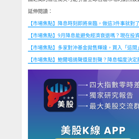
延伸閱讀：
【市場焦點】降息時刻即將來臨，做這3件事就對
【市場焦點】9月降息能避免經濟衰退嗎？現在投
【市場焦點】多家對沖基金拋售輝達，買入「這間」 
【市場焦點】鮑爾唱鴿聲還是割聲？降息幅度決定