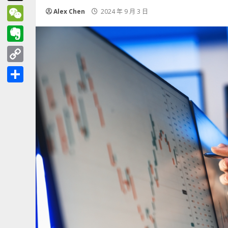
Threads
Alex Chen
2024 年 9 月 3 日
WeChat
Evernote
Copy
Link
分
享