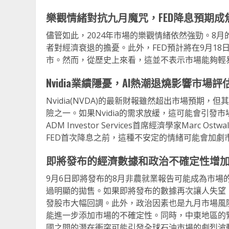
樂觀情緒對抗九月魔咒，FED降息預期成
儘管如此，2024年市場的樂觀情緒依然強勁。8
者對經濟衰退的擔憂。此外，FED預計將在9月1
市。然而，從歷史上來看，這並不表示市場能夠輕
Nvidia業績隱憂，AI熱潮退燒影響市場評
Nvidia(NVDA)的最新財報雖然超出市場預
險之一。如果Nvidia的需求放緩，這可能會引發
ADM Investor Services首席經濟學家Marc
FED首次降息之前，這種不安定的情緒可能會加劇
即將發布的經濟數據和政治不確定性增
9月6日即將發布的8月非農就業報告可能成為市
過明顯的拋售。如果即將發布的數據再次讓人失望
發股市大幅回調。此外，政治因素也是九月市場風險
能進一步添加市場的不確定性。同時，中東地區的
國之間的潛在衝突可能引發全球石油市場的劇烈波