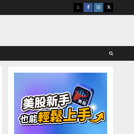
下
Facebook
Instagram
Twitter
載
美
股
K
線