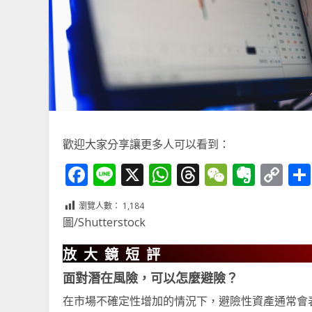
歡迎大家分享讓更多人可以看到：
Facebook
Line
X
WhatsApp
Threads
WeChat
Ever
Co
Li
瀏覽人數：
1,184
圖/Shutterstock
放大鏡短評
面對潛在風險，可以怎麼避險？
在市場不確定性增加的情況下，避險性資產通常會