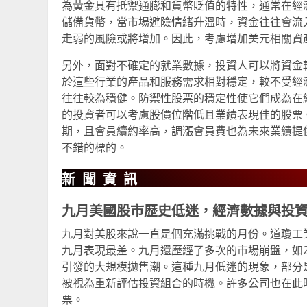
為黃金具有抵禦通膨和貨幣貶值的特性，通常在經
儲備貨幣，當市場避險情緒升溫時，資金往往會流
走弱的風險或將增加。因此，考慮增加美元相關資
另外，面對不確定的就業數據，投資人可以將資金
於這些行業的產品和服務需求相對穩定，較不受經
往往較為穩健。防禦性股票的穩定性使它們成為在
的投資者可以考慮股價位階低且業績表現佳的股票。以
期，且會員續約率高，調漲會員費也為未來業績提
不錯的標的。
新聞資訊
九月美國股市歷史低迷，經濟數據與投
九月對美股來說一直是個充滿挑戰的月份。道瓊工業
九月表現最差。九月還歷經了多次的市場崩盤，如200
引發的大規模拋售潮。這種九月低迷的現象，部分
被視為重新評估投資組合的時機。許多公司也在此
票。