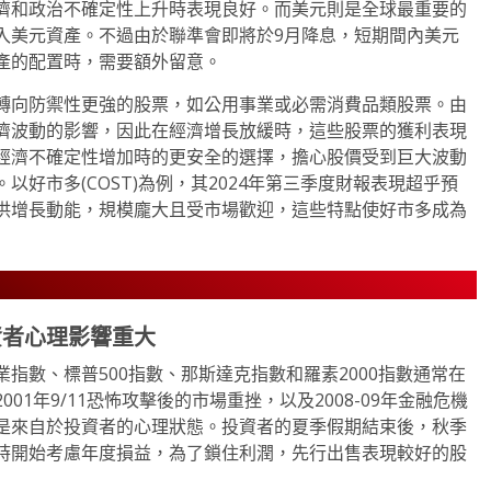
濟和政治不確定性上升時表現良好。而美元則是全球最重要的
入美元資產。不過由於聯準會即將於9月降息，短期間內美元
產的配置時，需要額外留意。
轉向防禦性更強的股票，如公用事業或必需消費品類股票。由
濟波動的影響，因此在經濟增長放緩時，這些股票的獲利表現
經濟不確定性增加時的更安全的選擇，擔心股價受到巨大波動
好市多(COST)為例，其2024年第三季度財報表現超乎預
供增長動能，規模龐大且受市場歡迎，這些特點使好市多成為
資者心理影響重大
指數、標普500指數、那斯達克指數和羅素2000指數通常在
1年9/11恐怖攻擊後的市場重挫，以及2008-09年金融危機
是來自於投資者的心理狀態。投資者的夏季假期結束後，秋季
時開始考慮年度損益，為了鎖住利潤，先行出售表現較好的股