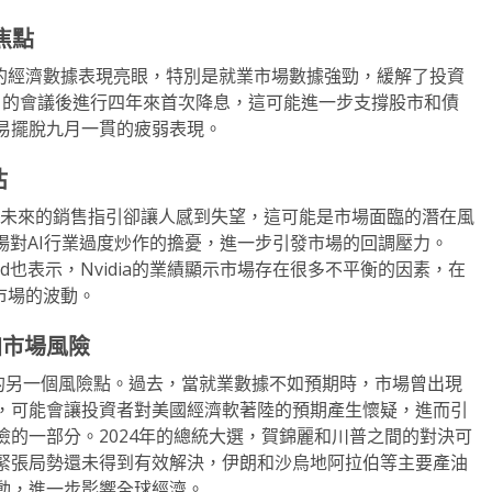
焦點
月的經濟數據表現亮眼，特別是就業市場數據強勁，緩解了投資
8日的會議後進行四年來首次降息，這可能進一步支撐股市和債
易擺脫九月一貫的疲弱表現。
估
期，但其未來的銷售指引卻讓人感到失望，這可能是市場面臨的潛在風
市場對AI行業過度炒作的擔憂，進一步引發市場的回調壓力。
 Ostwald也表示，Nvidia的業績顯示市場存在很多不平衡的因素，在
市場的波動。
加市場風險
場的另一個風險點。過去，當就業數據不如預期時，市場曾出現
，可能會讓投資者對美國經濟軟著陸的預期產生懷疑，進而引
的一部分。2024年的總統大選，賀錦麗和川普之間的對決可
緊張局勢還未得到有效解決，伊朗和沙烏地阿拉伯等主要產油
動，進一步影響全球經濟。