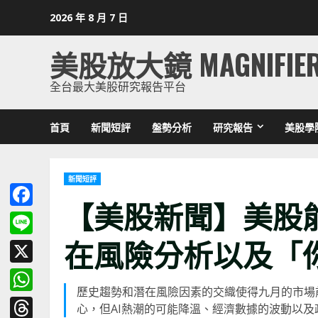
Skip
2026 年 8 月 7 日
to
content
美股放大鏡 MAGNIFIE
全台最大美股研究報告平台
首頁
新聞短評
盤勢分析
研究報告
美股學
新聞短評
【美股新聞】美股
Facebook
在風險分析以及「
Line
X
歷史趨勢和潛在風險因素的交織使得九月的市場
WhatsApp
心，但AI熱潮的可能降溫、經濟數據的波動以