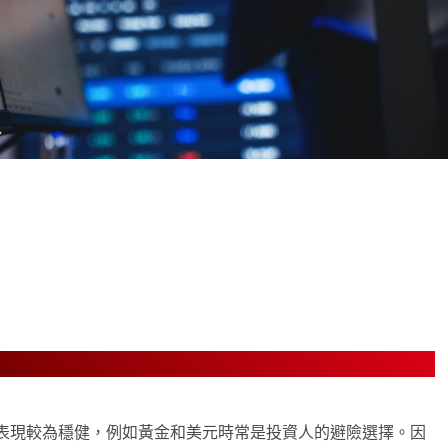
note
py
分
nk
享
表現較為穩健，例如黃金和美元時常是投資人的避險選擇。因