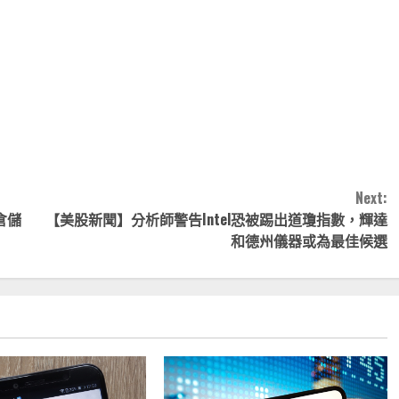
note
py
分
nk
享
Next:
倉儲
【美股新聞】分析師警告Intel恐被踢出道瓊指數，輝達
和德州儀器或為最佳候選