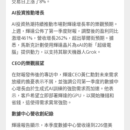
交易日上漲了8%。
AI
投資推動增長
AI投資熱潮持續推動市場對輝達增長率的樂觀預期。
上週，輝達公佈了第一季度財報，調整後的盈利同比
激增461%，營收增長262%，超出華爾街預期。據
悉，馬斯克計劃使用輝達晶片為xAI的新「超級電
腦」提供動力，以支持其聊天機器人Grok。
CEO
的樂觀展望
在財報發佈後的專訪中，輝達CEO黃仁勳對未來需求
放緩的擔憂表示不屑，並強調公司第一季度的數據中
心增長由於生成式AI訓練的強勁需求而加速。他表
示，客戶希望立即部署輝達的GPU，以開始賺錢和
省錢，這使得需求異常強勁。
數據中心營收創紀錄
輝達報告顯示，本季度數據中心營收達到226億美