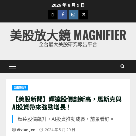
Skip
2026 年 8 月 9 日
to
下
Facebook
Instagram
Twitter
content
載
美股放大鏡 MAGNIFIER
美
股
全台最大美股研究報告平台
K
線
Primary
Menu
新聞短評
【美股新聞】輝達股價創新高，馬斯克與
AI投資帶來強勁增長！
輝達股價飆升，AI投資推動成長，前景看好。
Vivian Jen
2024 年 5 月 29 日