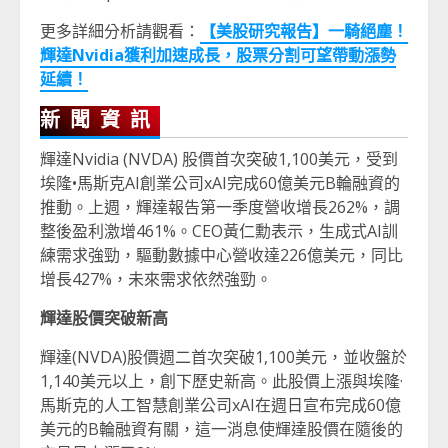
更多詳細分析請觀看：
【美股研究報告】一騎絕塵！
輝達Nvidia獲利加速成長，股票分割可望帶動漲勢
延續！
新聞資訊
輝達Nvidia (NVDA) 股價首次突破1,100美元，受到
埃隆•馬斯克AI創業公司xAI完成60億美元B輪融資的
推動。上週，輝達報告第一季度營收增長262%，調
整後盈利激增461%。CEO黃仁勳表示，生成式AI訓
練需求強勁，驅動數據中心營收達226億美元，同比
增長427%，未來需求依然強勁。
輝達股價突破新高
輝達(NVDA)股價週二首次突破1,100美元，並收盤於
1,140美元以上，創下歷史新高。此股價上漲與埃隆·
馬斯克的人工智慧創業公司xAI在週日宣布完成60億
美元的B輪融資有關，這一消息使輝達股價在隨後的