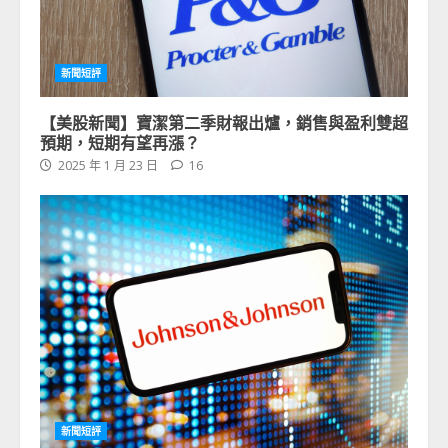
新聞短評
【美股新聞】寶潔第二季財報出爐，銷售與盈利雙超
預期，短期有望再漲？
2025 年 1 月 23 日
16
新聞短評