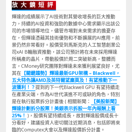
放大鏡短評
輝達的成績展示了AI技術對其營收增長的巨大推動
力，持續的AI投資和強勁的數據中心需求顯示出該公
司的市場領導地位，儘管市場對未來需求的擔憂存
在，但輝達憑藉其技術優勢和不斷擴展的AI應用，前
景仍然非常看好。股價受到馬斯克的人工智慧創業公
司xAI B輪融資推動，該公司預計將在未來採用輝達
所稱產的晶片，帶動股價於周二突破新高，整體而
言，CMoney研究團隊對輝達未來獲利展望良好，尤
其在
【關鍵趨勢】輝達最新GPU架構 – Blackwell，
五大特色讓AMD及英特爾望塵莫及！有望推動下一
波獲利！？
提到的下一代Blackwell GPU 有望持續走
在產業尖端，作為AI世代演進不可或缺的角色，特別
是在執行股票拆分計畫後 ( 相關新聞：
【美股新聞】
輝達計劃拆分股票！美銀表示拆股一年內報酬上看
25%！
)，股價有望持續成長，故對輝達股價成長十
分看好，建議投資人密切關注近期消息，包括即將來
臨的Computex大會以及輝達股價拆分計畫。