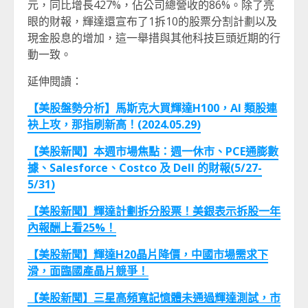
元，同比增長427%，佔公司總營收的86%。除了亮
眼的財報，輝達還宣布了1拆10的股票分割計劃以及
現金股息的增加，這一舉措與其他科技巨頭近期的行
動一致。
延伸閱讀：
【美股盤勢分析】馬斯克大買輝達H100
，AI
類股連
袂上攻，那指刷新高！(2024.05.29)
【美股新聞】本週市場焦點：週一休市、PCE
通膨數
據、Salesforce
、Costco
及 Dell
的財報(5/27-
5/31)
【美股新聞】輝達計劃拆分股票！美銀表示拆股一年
內報酬上看25%！
【美股新聞】輝達H20晶片降價，中國市場需求下
滑，面臨國產晶片競爭！
【美股新聞】三星高頻寬記憶體未通過輝達測試，市