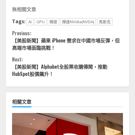
Link
享
無相關文章
Tags:
AI
GPU
輝達
輝達NVidia(NVDA)
馬斯克
Continue
Previous:
【美股新聞】蘋果 iPhone 需求在中國市場反彈，但
Reading
高端市場面臨挑戰！
Next:
【美股新聞】Alphabet全股票收購傳聞，推動
HubSpot股價飆升！
相關文章