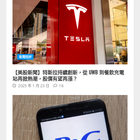
新聞短評
【美股新聞】特斯拉持續創新，從 UWB 到餐飲充電
站再掀熱潮，股價有望再漲？
2025 年 1 月 23 日
18