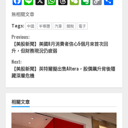
Facebook
Line
X
WhatsApp
Threads
WeChat
Evernot
Copy
分
Link
享
無相關文章
Tags:
中國
半導體
汽車
關稅
電子
Continue
Previous:
【美股新聞】美國8月消費者信心5個月來首次回
Reading
升，但財務現況仍疲弱
Next:
【美股新聞】英特爾擬出售Altera，股價飆升背後隱
藏深層危機
相關文章