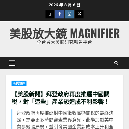
Skip
2026 年 8 月 6 日
to
下
Facebook
Instagram
Twitter
content
載
美股放大鏡 MAGNIFIER
美
股
全台最大美股研究報告平台
K
線
Primary
Menu
新聞短評
【美股新聞】拜登政府再度推遲中國關
稅，對「這些」產業恐造成不利影響！
拜登政府再度推延對中國徵收高額關稅的最終決
定，需要更多時間審查業界意見。此舉加劇美中
貿易緊張局勢，並引發美國企業對成本上升和全