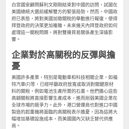
白宮國安顧問蘇利文剛剛結束對中國的訪問，試圖在
美國總統大選前緩解雙方的緊張局勢。然而，中國政
府已表態，將對美國加徵關稅的舉動進行報復，使得
拜登政府的決策更加複雜。未來幾天內拜登政府如何
處理這一關稅問題，將對雙邊貿易關係產生深遠影
響。
企業對於高關稅的反彈與擔
憂
美國許多產業，特別是電動車和科技相關企業，如福
特汽車(F)等，已經呼籲政府放寬或取消對關鍵原材
料的關稅，例如電池生產所需的石墨。他們擔心這些
高額關稅將直接影響生產成本，進而削弱美國企業在
全球市場的競爭力。此外，港口營運商也對進口中國
製造的起重機將面臨的高關稅表示擔憂，因為這將大
幅增加基礎設施成本，而美國國內又缺乏替代供應
商。