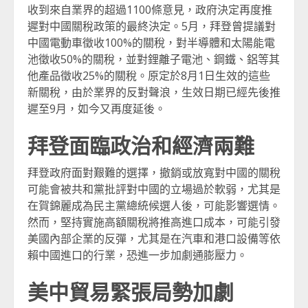
收到來自業界的超過1100條意見，政府決定再度推
遲對中國關稅政策的最終決定。5月，拜登曾提議對
中國電動車徵收100%的關稅，對半導體和太陽能電
池徵收50%的關稅，並對鋰離子電池、鋼鐵、鋁等其
他產品徵收25%的關稅。原定於8月1日生效的這些
新關稅，由於業界的反對聲浪，生效日期已經先後推
遲至9月，如今又再度延後。
拜登面臨政治和經濟兩難
拜登政府面對艱難的選擇，撤銷或放寬對中國的關稅
可能會被共和黨批評對中國的立場過於軟弱，尤其是
在賀錦麗成為民主黨總統候選人後，可能影響選情。
然而，堅持實施高額關稅將推高進口成本，可能引發
美國內部企業的反彈，尤其是在汽車和港口設備等依
賴中國進口的行業，恐進一步加劇通膨壓力。
美中貿易緊張局勢加劇