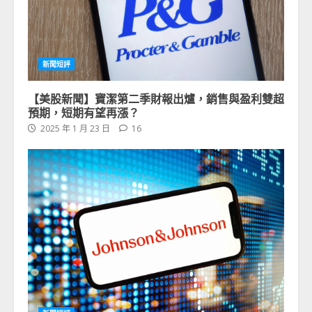
新聞短評
【美股新聞】寶潔第二季財報出爐，銷售與盈利雙超
預期，短期有望再漲？
2025 年 1 月 23 日
16