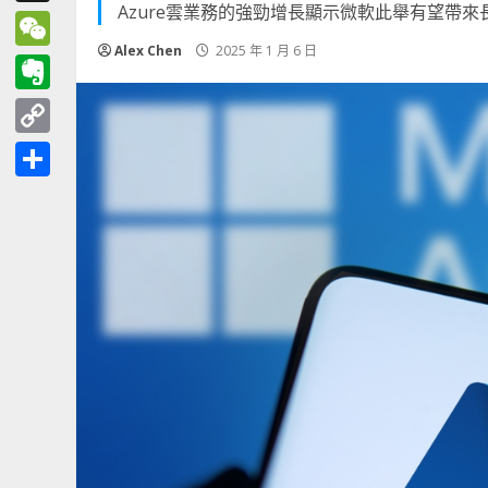
Azure雲業務的強勁增長顯示微軟此舉有望帶
Threads
Alex Chen
2025 年 1 月 6 日
WeChat
Evernote
Copy
Link
分
享