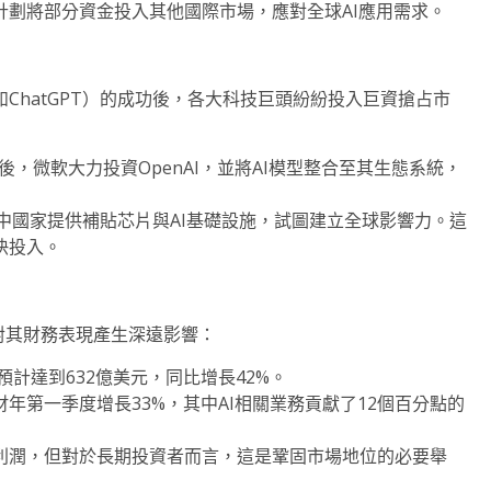
計劃將部分資金投入其他國際市場，應對全球AI應用需求。
如ChatGPT）的成功後，各大科技巨頭紛紛投入巨資搶占市
I熱潮後，微軟大力投資OpenAI，並將AI模型整合至其生態系統，
向發展中國家提供補貼芯片與AI基礎設施，試圖建立全球影響力。這
快投入。
對其財務表現產生深遠影響：
預計達到632億美元，同比增長42%。
25財年第一季度增長33%，其中AI相關業務貢獻了12個百分點的
利潤，但對於長期投資者而言，這是鞏固市場地位的必要舉