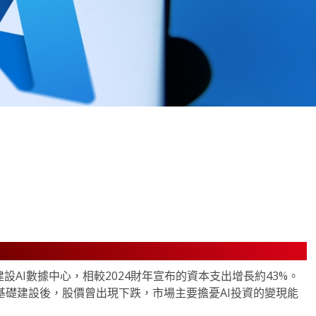
note
py
分
nk
享
美元建設AI數據中心，相較2024財年宣布的資本支出增長約43%。
雲端基礎建設後，股價曾出現下跌，市場主要擔憂AI投資的變現能