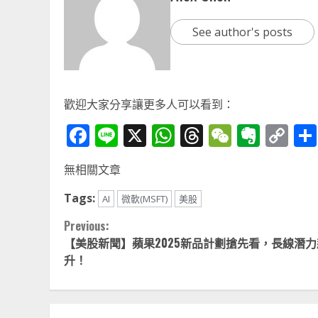
See author's posts
歡迎大家分享讓更多人可以看到：
Facebook
Line
X
WhatsApp
Threads
WeChat
Ever
Co
Li
無相關文章
Tags:
AI
微軟(MSFT)
美股
Continue
Previous:
【美股新聞】蘋果2025新品計劃搶先看，長線潛力
Reading
升！