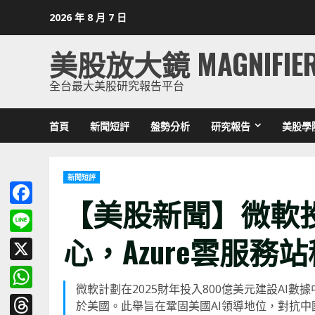
Skip
2026 年 8 月 7 日
to
content
美股放大鏡 MAGNIFIE
全台最大美股研究報告平台
首頁
新聞短評
盤勢分析
研究報告
美股學
新聞短評
【美股新聞】微軟投
Facebook
心，Azure雲服務
Line
X
微軟計劃在2025財年投入800億美元建設AI
WhatsApp
於美國。此舉旨在鞏固美國AI領導地位，對抗