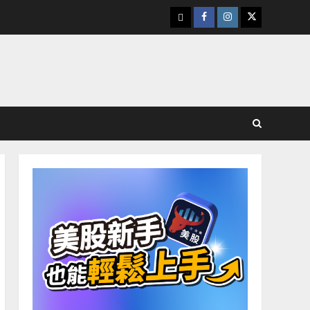
下
Facebook
Instagram
Twitter
載
美
股
K
線