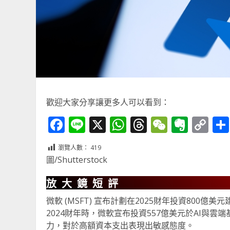
歡迎大家分享讓更多人可以看到：
Facebook
Line
X
WhatsApp
Threads
WeChat
Ever
Co
Li
瀏覽人數：
419
圖/Shutterstock
放大鏡短評
微軟 (MSFT) 宣布計劃在2025財年投資800億
2024財年時，微軟宣布投資557億美元於AI與
力，對於高額資本支出表現出敏感態度。