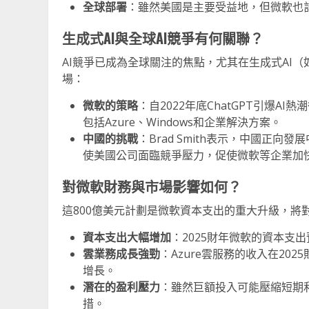
全球部署
：雖然美國是主要受益地，但微軟也
生成式AI與全球AI競爭有何關聯？
AI競爭已成為全球關注的焦點，尤其在生成式AI（
場：
微軟的策略
：自2022年底ChatGPT引爆A
包括Azure、Windows和企業解決方案。
中國的挑戰
：Brad Smith表示，中國正
使美國公司面臨競爭壓力，促使微軟等企業加
對微軟財務與市場影響如何？
這800億美元計劃是微軟資本支出的重大升級，將
資本支出大幅增加
：2025財年微軟的資本支出
雲業務成長強勁
：Azure雲服務的收入在20
增長。
潛在的盈利壓力
：雖然巨額投入可能壓縮短期
措。