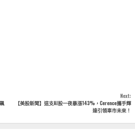
note
py
分
nk
享
Next:
飆
【美股新聞】這支AI股一夜暴漲143%，Cerence攜手輝
達引領車市未來！