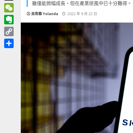
雖僅能微幅成長，但在產業逆風中已十分難得。
Threads
吳宥蓁 Yolanda
2022 年 9 月 22 日
WeChat
Evernote
Copy
Link
分
享