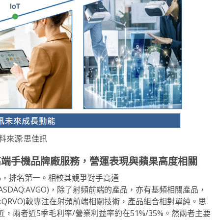
料來源:思佳訊
高端手機品牌廠服務，營運表現與蘋果高度相關
22%，排名第一。相較其競爭對手高通
omm(NASDAQ:AVGO)，除了射頻前端的產品，亦有基頻相關產品，
AQ:QRVO)較專注在射頻前端相關技術，產品組合相對單純。思
兩者近5季毛利率/營業利益率約在51%/35%。然兩者主要