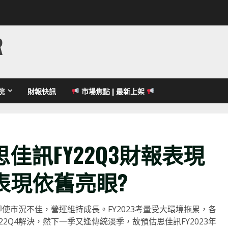
R
院
財報快訊
市場焦點 | 最新上架
佳訊FY22Q3財報表現
3表現依舊亮眼?
即使市況不佳，營運維持成長。FY2023考量受大環境拖累，各
2Q4解決，然下一季又逢傳統淡季，故預估思佳訊FY2023年