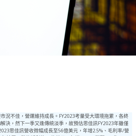
note
py
分
nk
享
使市況不佳，營運維持成長。FY2023考量受大環境拖累，各終
4解決，然下一季又逢傳統淡季，故預估思佳訊FY2023年雖僅
23思佳訊營收微幅成長至56億美元，年增2.5%、毛利率/營