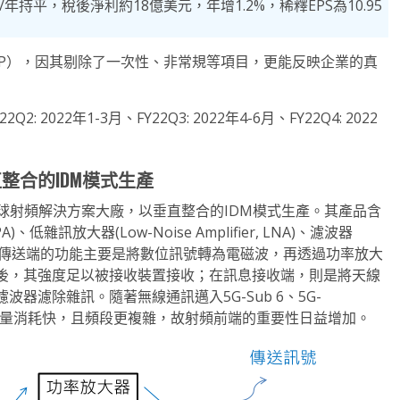
/年持平，稅後淨利約18億美元，年增1.2%，稀釋EPS為10.95
AAP），因其剔除了一次性、非常規等項目，更能反映企業的真
2: 2022年1-3月、FY22Q3: 2022年4-6月、FY22Q4: 2022
整合的IDM模式生產
:SWKS)為全球射頻解決方案大廠，以垂直整合的IDM模式生產。其產品含
PA)、低雜訊放大器(Low-Noise Amplifier, LNA)、濾波器
E)在訊息傳送端的功能主要是將數位訊號轉為電磁波，再透過功率放大
後，其強度足以被接收裝置接收；在訊息接收端，則是將天線
器濾除雜訊。隨著無線通訊邁入5G-Sub 6、5G-
能量消耗快，且頻段更複雜，故射頻前端的重要性日益增加。