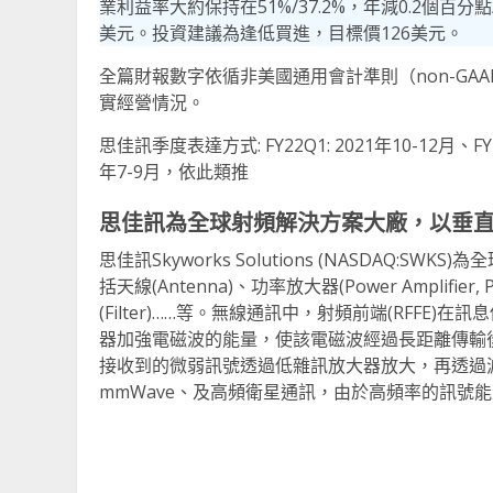
業利益率大約保持在51%/37.2%，年減0.2個百分點
美元。投資建議為逢低買進，目標價126美元。
全篇財報數字依循非美國通用會計準則（non-G
實經營情況。
思佳訊季度表達方式: FY22Q1: 2021年10-12月、FY22Q
年7-9月，依此類推
思佳訊為全球射頻解決方案大廠，以垂直
思佳訊Skyworks Solutions (NASDAQ
括天線(Antenna)、功率放大器(Power Amplifier, 
(Filter)……等。無線通訊中，射頻前端(RFF
器加強電磁波的能量，使該電磁波經過長距離傳輸
接收到的微弱訊號透過低雜訊放大器放大，再透過濾波
mmWave、及高頻衛星通訊，由於高頻率的訊號