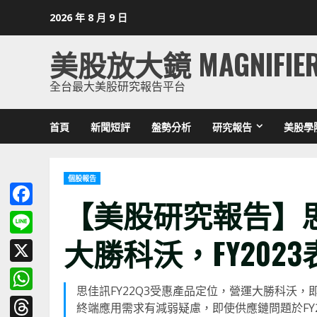
Skip
2026 年 8 月 9 日
to
content
美股放大鏡 MAGNIFIE
全台最大美股研究報告平台
首頁
新聞短評
盤勢分析
研究報告
美股學
個股報告
【美股研究報告】思
Facebook
大勝科沃，FY202
Line
X
思佳訊FY22Q3受惠產品定位，營運大勝科沃，
WhatsApp
終端應用需求有減弱疑慮，即使供應鏈問題於FY2