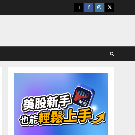
下
Facebook
Instagram
Twitter
載
美
股
K
線