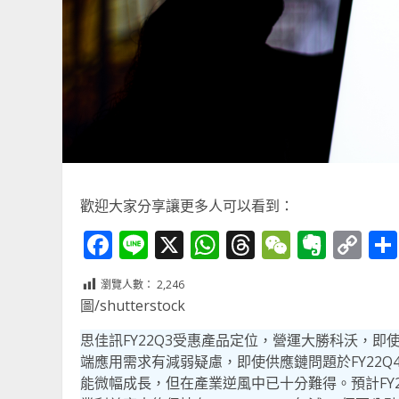
歡迎大家分享讓更多人可以看到：
Facebook
Line
X
WhatsApp
Threads
WeChat
Ever
Co
Li
瀏覽人數：
2,246
圖/shutterstock
思佳訊FY22Q3受惠產品定位，營運大勝科沃，即
端應用需求有減弱疑慮，即使供應鏈問題於FY22Q
能微幅成長，但在產業逆風中已十分難得。預計FY20