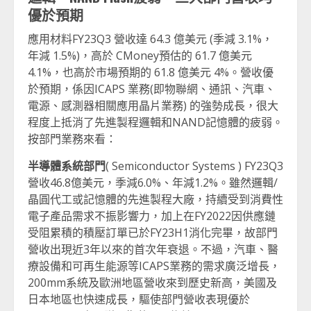
優於預期
應用材料FY23Q3 營收達 64.3 億美元 (季減 3.1%，
年減 1.5%)，高於 CMoney預估的 61.7 億美元
4.1%，也高於市場預期的 61.8 億美元 4%。營收優
於預期，係因ICAPS 業務(即物聯網、通訊、汽車、
電源、感測器相關應用晶片業務) 的強勢成長，很大
程度上抵消了先進製程邏輯和NAND記憶體的疲弱。
按部門業務來看：
半導體系統部門
( Semiconductor Systems ) FY23Q3
營收46.8億美元，季減6.0%、年減1.2%。雖然邏輯/
晶圓代工或記憶體的先進製程大廠，持續受到消費性
電子產品需求不振影響力，加上在FY2022因供應鏈
受阻累積的積壓訂單已於FY23H1消化完畢，故部門
營收出現近3年以來的首次年衰退。不過，汽車、醫
療設備和可再生能源等ICAPS業務的需求廣泛增長，
200mm系統及歐洲地區營收來到歷史新高，美國及
日本地區也快速成長，驅使部門營收表現優於