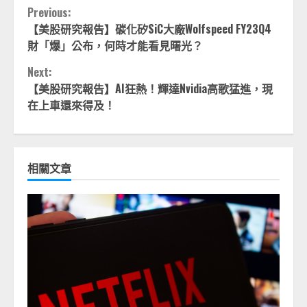
Continue
Previous:
【美股研究報告】碳化矽SiC大廠Wolfspeed FY23Q4
Reading
財「爆」公布，何時才能看見曙光？
Next:
【美股研究報告】AI狂熱！輝達Nvidia高歌猛進，現
在上車還來得及！
相關文章