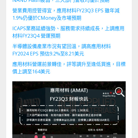
NAND Flash疲弱，三大部門營收均優於預期
營業費用控管得宜，應用材料FY23Q3 EPS 雖年減
1.9%仍優於CMoney及市場預期
ICAPS業務延續強勢、服務需求持續成長，上調應用
材料FY23Q4 營運預期
半導體設備產業市況有望回溫，調高應用材料
FY2024 EPS 預估9.2%至8.21美元
應用材料營運前景轉佳，評等調升至逢低買進，目標
價上調至164美元