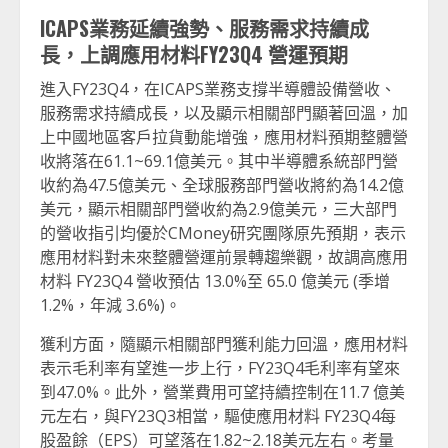
ICAPS
業務延續強勢、服務需求持續成
長，上調應用材料
FY23Q4
營運預期
進入FY23Q4，在ICAPS業務支撐半導體設備營收、
服務需求持續成長，以及顯示相關部門顯著回溫，加
上中國地區客戶拉貨動能增強，應用材料預期整體營
收將落在61.1~69.1億美元。其中半導體系統部門營
收約為47.5億美元、全球服務部門營收將約為14.2億
美元，顯示相關部門營收約為2.9億美元，三大部門
的營收指引均優於CMoney研究團隊原先預期，表示
應用材料對未來整體營運前景轉趨樂觀，故調高應用
材料 FY23Q4 營收預估 13.0%至 65.0 億美元 (季增
1.2%，年減 3.6%)。
獲利方面，隨顯示相關部門獲利能力回溫，應用材料
表示毛利率有望進一步上行，FY23Q4毛利率有望來
到47.0%。此外，營業費用可望持續控制在11.7 億美
元左右，與FY23Q3相當，驅使應用材料 FY23Q4每
股盈餘（EPS）可望落在1.82~2.18美元左右。考量