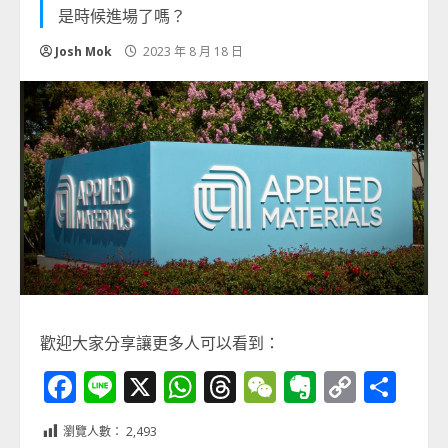
是時候進場了嗎？
Josh Mok
2023 年 8 月 18 日
歡迎大家分享讓更多人可以看到：
Facebook
Line
X
WhatsApp
Threads
WeChat
Evernot
Copy
分
Link
享
瀏覽人數：
2,493