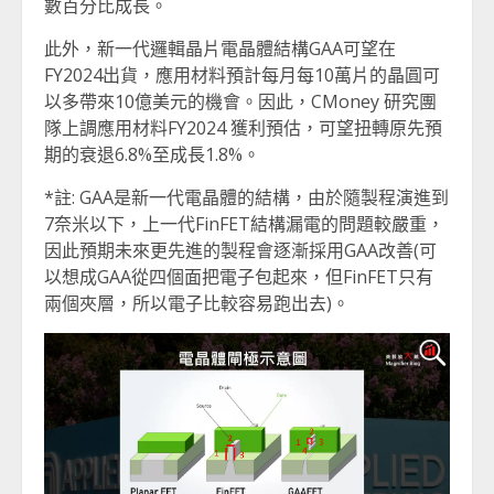
數百分比成長。
此外，新一代邏輯晶片電晶體結構GAA可望在
FY2024出貨，應用材料預計每月每10萬片的晶圓可
以多帶來10億美元的機會。因此，CMoney 研究團
隊上調應用材料FY2024 獲利預估，可望扭轉原先預
期的衰退6.8%至成長1.8%。
*註: GAA是新一代電晶體的結構，由於隨製程演進到
7奈米以下，上一代FinFET結構漏電的問題較嚴重，
因此預期未來更先進的製程會逐漸採用GAA改善(可
以想成GAA從四個面把電子包起來，但FinFET只有
兩個夾層，所以電子比較容易跑出去)。