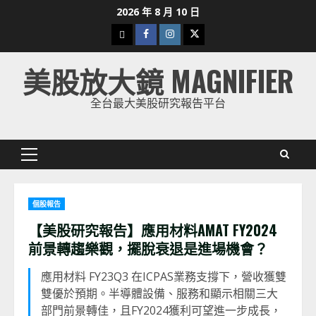
Skip
2026 年 8 月 10 日
to
下
Facebook
Instagram
Twitter
content
載
美股放大鏡 MAGNIFIER
美
股
全台最大美股研究報告平台
K
線
Primary
Menu
個股報告
【美股研究報告】應用材料AMAT FY2024
前景轉趨樂觀，擺脫衰退是進場機會？
應用材料 FY23Q3 在ICPAS業務支撐下，營收獲雙
雙優於預期。半導體設備、服務和顯示相關三大
部門前景轉佳，且FY2024獲利可望進一步成長，