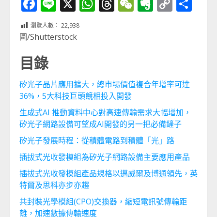
Facebook
Line
X
WhatsApp
Threads
WeChat
Evernot
Copy
分
Link
享
瀏覽人數：
22,938
圖/Shutterstock
目錄
矽光子晶片應用擴大，總市場價值複合年增率可達
36%，5大科技巨頭競相投入開發
生成式AI 推動資料中心對高速傳輸需求大幅增加，
矽光子網路設備可望成AI開發的另一把必備鏟子
矽光子發展時程：從積體電路到積體「光」路
插拔式光收發模組為矽光子網路設備主要應用產品
插拔式光收發模組產品規格以邁威爾及博通領先，英
特爾及思科亦步亦趨
共封裝光學模組(CPO)交換器，縮短電訊號傳輸距
離，加速數據傳輸速度