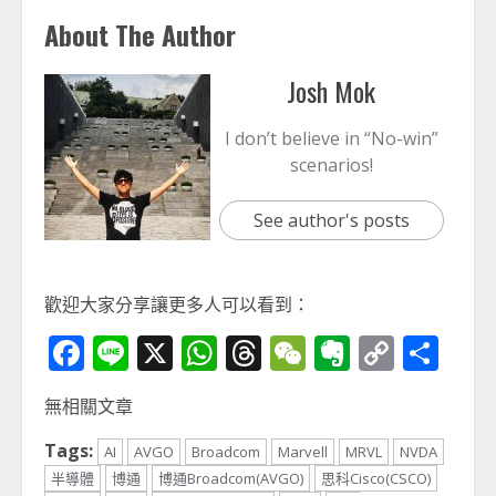
About The Author
Josh Mok
I don’t believe in “No-win”
scenarios!
See author's posts
歡迎大家分享讓更多人可以看到：
Facebook
Line
X
WhatsApp
Threads
WeChat
Evernot
Copy
分
Link
享
無相關文章
Tags:
AI
AVGO
Broadcom
Marvell
MRVL
NVDA
半導體
博通
博通Broadcom(AVGO)
思科Cisco(CSCO)