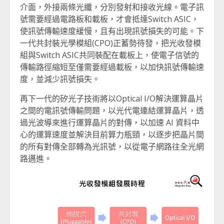
介面，外接兩條光纖，分別發射和接收光線。電子訊
號需要經過電路板和載板，才會抵達Switch ASIC，
使訊號傳輸速度緩慢，且有出現訊號損失的可能。下
一代共封裝光學模組(CPO)正蓄勢待發，把光收發模
組與Switch ASIC共同裝配在載板上，使電子信號的
傳輸路徑縮短至僅需要經過載板，以加快訊號傳輸速
度，並減少訊號損失。
再下一代的矽光子技術將以Optical I/O解決運算晶片
之間的電訊號傳輸問題，以光代電連結運算晶片，透
過光波導來進行運算晶片的對傳，以加速 AI 資料中
心的運算速度並解決目前算力瓶頸，以逐步把晶片間
的所有對傳全部轉為光訊號，以從電子網路往全光網
路邁進。