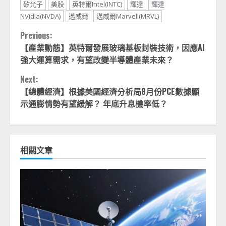
矽光子
美股
英特爾Intel(INTC)
輝達
輝達
NVidia(NVDA)
邁威爾
邁威爾Marvell(MRVL)
Continue
Previous:
【產業動態】英特爾發展玻璃基板封裝技術，因應AI
Reading
強大運算需求，有望改變半導體產業未來？
Next:
【總體經濟】根據美國經濟分析局8月份PCE數據顯
示通膨情勢有望緩解？ 年底升息機率低？
相關文章