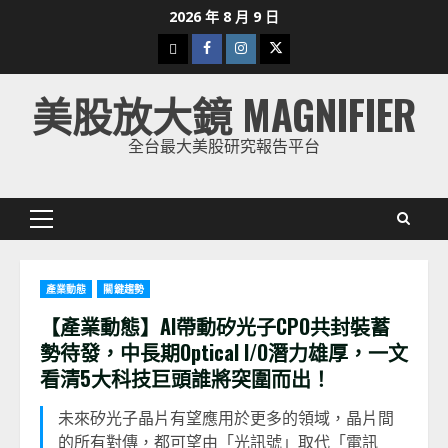
Skip
2026 年 8 月 9 日
to
下
Facebook
Instagram
Twitter
content
載
美股放大鏡 MAGNIFIER
美
股
全台最大美股研究報告平台
K
線
Primary
Menu
產業動態
關鍵趨勢
【產業動態】AI帶動矽光子CPO共封裝蓄
勢待發，中長期Optical I/O潛力雄厚，一文
看清5大科技巨頭誰將突圍而出！
未來矽光子晶片有望應用於更多的領域，晶片間
的所有對傳，都可望由「光訊號」取代「電訊