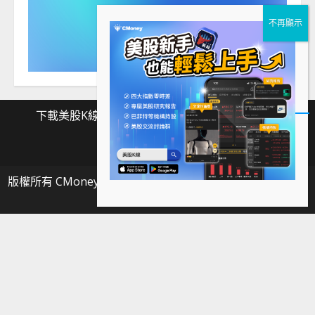
下載美股K線
Facebook
Instagram
Twitter
下
Facebook
Instagram
Twitter
載
版權所有 CMoney 全曜財經資訊股份有限公司
|
MoreNews
美
by AF themes.
股
K
線