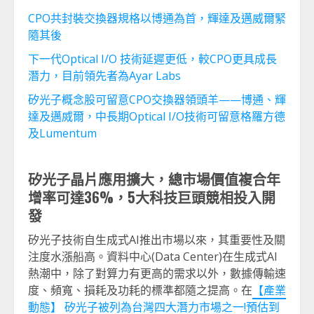
CPO共封裝交換器規格以博通為首，輝達及邁威爾緊
隨其後
下一代Optical I/O 技術延遲更低，較CPO更具成長
潛力，目前領先者為Ayar Labs
矽光子概念股可留意CPO交換器領頭羊——博通、輝
達及邁烕爾，中長期Optical I/O技術可留意格羅方德
及Lumentum
矽光子晶片應用擴大，總市場價值複合年
增率可達
36%
，
5
大科技巨頭競相投入開
發
矽光子技術自生成式AI推出市場以來，其重要性及關
注度水漲船高。資料中心(Data Center)在生成式AI
熱潮中，除了對算力有更高的需求以外，數據傳輸速
度、頻寬、損耗及功耗的標準都隨之提高。在
【產業
動態】 矽光子被列為台灣四大潛力市場之一!預估到