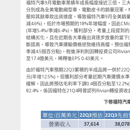
福特汽車9月電動車業績年成長幅度接近三倍，三大主力車
分別成為全美電動廂型車、電動皮卡的銷量冠軍，Must
壓抑其餘車款出貨速度，導致福特汽車9月全美銷量年減8
減4.6%)，低於市場預期的18%年增幅度，因此CMo
(年增5.4%/季減6.4%)。獲利部分，考量上段提
結構劣化，且在近期各大車廠出貨逐步放量的當下(
斷提高，導致汽車運輸價格逆勢維持高檔，預估福特汽車
季減4.5個百分點)，稅後淨利則因轉投資公司Rivian(
至17.4億美元，稀釋後EPS 0.43美元。
由於福特汽車預期22Q3累積的半成品將一併於22Q
元(年增12.5%)。但獲利部分考量近期汽車運價
緩解，因此將預估毛利率下調0.4個百分點至12.2%(年
82.4%，係因福特在21Q4時曾認列Rivian轉投資
下修福特汽