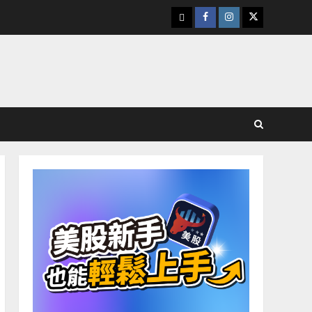
下
Facebook
Instagram
Twitter
載
美
股
K
線