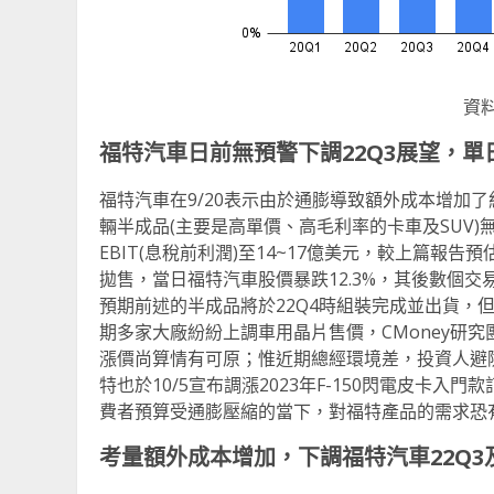
資料
福特汽車日前無預警下調
22Q3
展望，單
福特汽車在9/20表示由於通膨導致額外成本增加了約
輛半成品(主要是高單價、高毛利率的卡車及SUV)
EBIT(息稅前利潤)至14~17億美元，較上篇報告預估
拋售，當日福特汽車股價暴跌12.3%，其後數個交易
預期前述的半成品將於22Q4時組裝完成並出貨，
期多家大廠紛紛上調車用晶片售價，CMoney研
漲價尚算情有可原；惟近期總經環境差，投資人避
特也於10/5宣布調漲2023年F-150閃電皮卡入門
費者預算受通膨壓縮的當下，對福特產品的需求恐
考量額外成本增加，下調福特汽車
22Q3