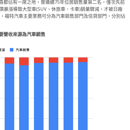
一直都佔有一席之地，曾連續75年位居銷售量第二名，僅次先前
時油價暴漲導致大型車(SUV、休旅車、卡車)銷量驟減，才被日廠
分布劃分，福特汽車主要業務可分為汽車銷售部門及信貸部門，分別佔
要營收來源為汽車銷售