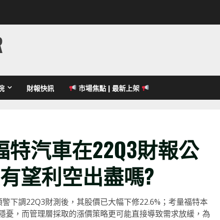
R
院
財報快訊
市場焦點 | 最新上架
福特汽車在
22Q3
財報公
有望
利空出盡嗎
?
下調22Q3財測後，其股價已大幅下修22.6%；考量福特本
隱憂，而管理層採取的漲價策略更可能直接導致需求放緩，為