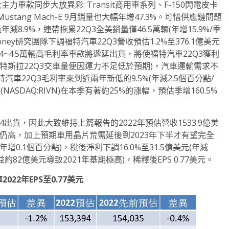
款同步大放異彩: Transit商用車系列、F-150閃電皮卡
ang Mach-E 9月銷量也大幅年增47.3%。可惜供應鏈問題
.9%，連帶拖累22Q3全美銷量僅46.5萬輛(年增15.9%/季
ney研究團隊下調福特汽車22Q3營收預估1.2%至376.1億美元
到的4~4.5萬輛高毛利率車款將遞延出貨，將使福特汽車22Q3獲利
特斯拉22Q3交車量便因運力不足低於預期)，汽車運輸需求不
22Q3毛利率來到近兩年新低的9.5%(年減2.5個百分點/
NASDAQ:RIVN)在本季有著約25%的漲幅，預估季增160.5%
4出貨，因此大致維持上篇報告的2022年預估營收1533.9億美
水準仍高，加上預期車用晶片荒需延後到2023年下半才有望完全
增0.1個百分點)，稅後淨利下調16.0%至31.5億美元(年減
收益約82億美元導致2021年基期極高)，稀釋後EPS 0.77美元。
車
2022
年
EPS
至
0.77
美元