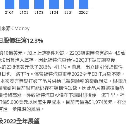
來源:CMoney
日股價狂瀉
12.3%
10億美元，加上上游零件短缺，22Q3結束時會有約4~4.5萬
無法出貨進入庫存，因此福特汽車預估22Q3下調其調整後
的23.8億美元低了28.6%~41.1%。消息一出立即引發恐慌性
日也一路下行。儘管福特汽車重申2022全年EBIT展望不變，
但本次發言無疑打破了晶片供給已轉趨順暢的樂觀想法，根據近
究團隊研判目前很可能仍存在結構性短缺，因此晶片廠選擇順勢
險情緒高漲，導致福特汽車股價在下調財測後便一瀉千里。福
款訂價5,000美元以因應生產成本，目前售價為51,974美元，在消
有進一步降溫的風險。
及
2022
全年展望