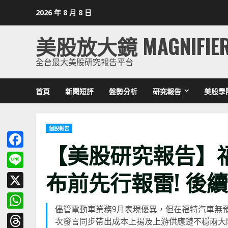
Skip
2026 年 8 月 8 日
to
content
美股放大鏡 MAGNIFIE
全台最大美股研究報告平台
首頁
新聞短評
盤勢分析
研究報告
美股學
個股報告
【美股研究報告】
Facebook
布前先行報雷
!
後續
Line
X
儘管電動車業務9月表現優異，但在福特汽車無預警
WhatsApp
次發言同步帶出成本上揚及上游供應鏈不穩兩大