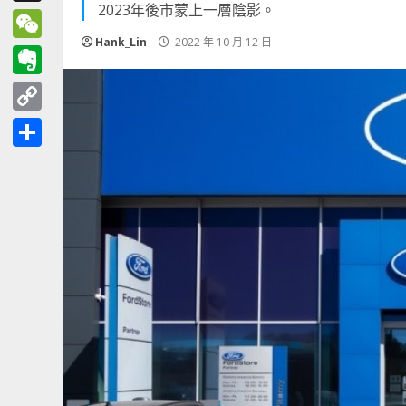
2023年後市蒙上一層陰影。
Threads
Hank_Lin
2022 年 10 月 12 日
WeChat
Evernote
Copy
Link
分
享