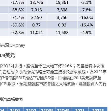
來源:CMoney
4.9
美元
2Q3財測後，股價至今已大幅下修22.6%；考量福特本次發
管理層採取的漲價策略更可能直接導致需求放緩，為2023年
倍每股EBIT推估下調至5.5倍，目標價由20.1美元調降至
公布9月CPI數據，預期整體股市將會隨之大幅波動，建議投資人先行
特汽車損益表