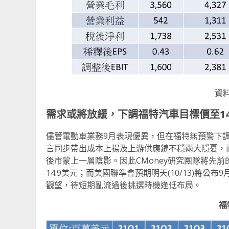
資料
需求或將放緩，下調福特汽車目標價至
1
儘管電動車業務9月表現優異，但在福特無預警下調2
言同步帶出成本上揚及上游供應鏈不穩兩大隱憂，而
後市蒙上一層陰影。因此CMoney研究團隊將先前的7
14.9美元；而美國聯準會預期明天(10/13)將
觀望，待短期亂流過後挑選時機逢低布局。
福