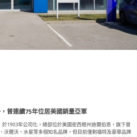
note
py
分
nk
享
一，曾連續
75
年位居美國銷量亞軍
一，於1903年公司化，總部位於美國密西根州迪爾伯恩，旗下曾
達、沃爾沃、水星等多個知名品牌，但目前僅剩福特及豪華品牌