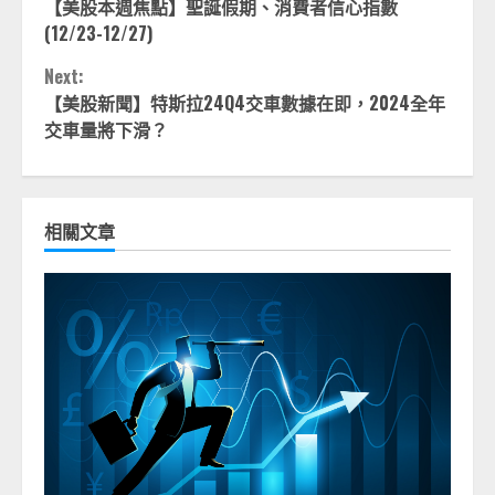
【美股本週焦點】聖誕假期、消費者信心指數
Reading
(12/23-12/27)
Next:
【美股新聞】特斯拉24Q4交車數據在即，2024全年
交車量將下滑？
相關文章