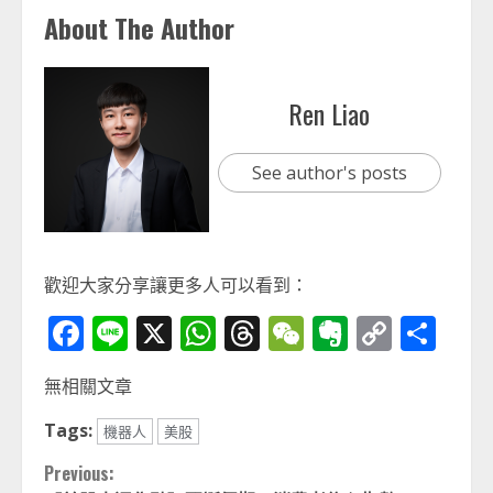
About The Author
Ren Liao
See author's posts
歡迎大家分享讓更多人可以看到：
Facebook
Line
X
WhatsApp
Threads
WeChat
Evernot
Copy
分
Link
享
無相關文章
Tags:
機器人
美股
Continue
Previous: