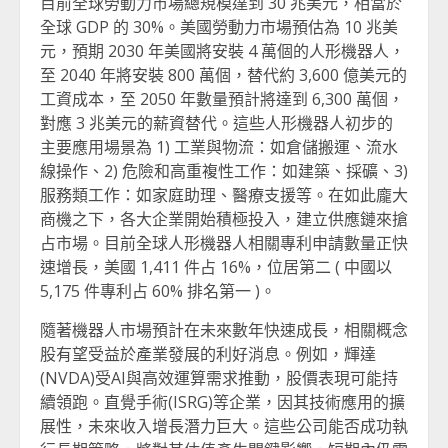
目前全球勞動力市場總規模達到 30 兆美元，相當於
全球 GDP 的 30%。美國勞動力市場預估為 10 兆美
元，預期 2030 年美國將安裝 4 萬個的人形機器人，
至 2040 年將安裝 800 萬個，替代約 3,600 億美元的
工資成本，至 2050 年數量預計將達到 6,300 萬個，
對應 3 兆美元的薪資替代。這些人形機器人初步的
主要應用場景為 1) 工業與物流：如倉儲搬運、流水
線操作、2) 危險和高重複性工作：如建築、採礦、3)
服務類工作：如家庭助理、醫療支援等。在如此龐大
商機之下，各大企業開始積極投入，建立供應鏈來搶
占市場。目前全球人形機器人相關專利申請數量正快
速增長，美國 1,411 件占 16%，位居第二 ( 中國以
5,175 件專利占 60% 排名第一 )。
隨著機器人市場預計在未來數年快速成長，相關概念
股有望受益於產業發展的利好消息。例如，輝達
(NVDA)受AI與高效運算需求推動，股價表現可能持
續領跑。直覺手術(ISRG)等企業，因其技術應用的擴
展性，未來收入增長潛力巨大。這些公司能否成功執