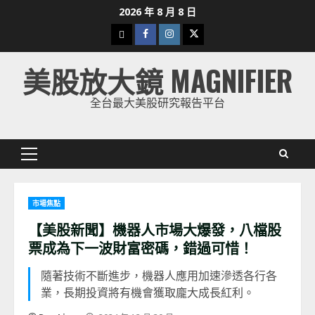
Skip
2026 年 8 月 8 日
to
下
Facebook
Instagram
Twitter
content
載
美股放大鏡 MAGNIFIER
美
股
全台最大美股研究報告平台
K
線
Primary
Menu
市場焦點
【美股新聞】機器人市場大爆發，八檔股
票成為下一波財富密碼，錯過可惜！
隨著技術不斷進步，機器人應用加速滲透各行各
業，長期投資將有機會獲取龐大成長紅利。