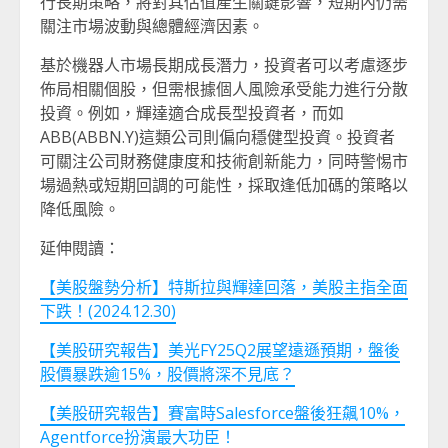
行長期策略，將對其估值產生關鍵影響，短期內仍需
關注市場波動與總體經濟因素。
基於機器人市場長期成長潛力，投資者可以考慮逐步
佈局相關個股，但需根據個人風險承受能力進行分散
投資。例如，輝達適合成長型投資者，而如
ABB(ABBN.Y)這類公司則偏向穩健型投資。投資者
可關注公司財務健康度和技術創新能力，同時警惕市
場過熱或短期回調的可能性，採取逢低加碼的策略以
降低風險。
延伸閱讀：
【美股盤勢分析】特斯拉與輝達回落，美股主指全面
下跌！(2024.12.30)
【美股研究報告】美光FY25Q2展望遠遜預期，盤後
股價暴跌逾15%，股價將深不見底？
【美股研究報告】賽富時Salesforce盤後狂飆10%，
Agentforce扮演最大功臣！