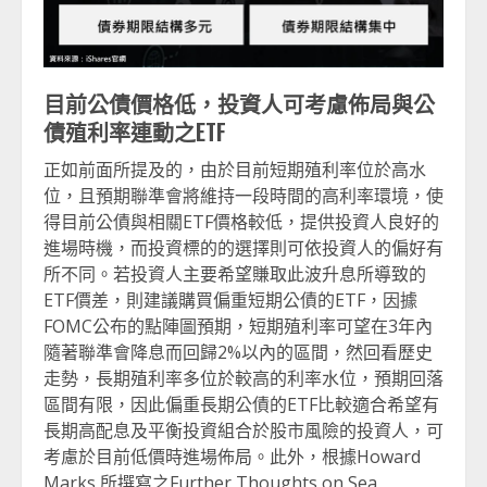
目前公債價格低，投資人可考慮佈局與公
債殖利率連動之ETF
正如前面所提及的，由於目前短期殖利率位於高水
位，且預期聯準會將維持一段時間的高利率環境，使
得目前公債與相關ETF價格較低，提供投資人良好的
進場時機，而投資標的的選擇則可依投資人的偏好有
所不同。若投資人主要希望賺取此波升息所導致的
ETF價差，則建議購買偏重短期公債的ETF，因據
FOMC公布的點陣圖預期，短期殖利率可望在3年內
隨著聯準會降息而回歸2%以內的區間，然回看歷史
走勢，長期殖利率多位於較高的利率水位，預期回落
區間有限，因此偏重長期公債的ETF比較適合希望有
長期高配息及平衡投資組合於股市風險的投資人，可
考慮於目前低價時進場佈局。此外，根據Howard
Marks 所撰寫之Further Thoughts on Sea