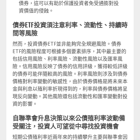
債券，這可以有助於保護投資者免受通膨對投
資價值的侵蝕。
債券ETF投資須注意利率、流動性、持續時
間等風險
然而，投資債券ETF並非能夠完全規避風險。債券
ETF的風險程度可根據多個要素排序，其中最主要的
包括信用風險、利率風險、流動性風險以及匯率風
險。信用風險反映了債券的信用評級，獲得較低評級
的債券可能伴隨較高的風險。利率風險則涉及到債券
價格對利率變動的敏感性，由於債券價格是將未來本
金與利息以殖利率折現得到的，利率與債券價格將呈
現反向變動。其他風險還包括流動性和匯率變動對投
資的影響。
自聯準會升息決策以來公債殖利率波動備
受關注，投資人可望從中尋找投資機會
短期公債殖利率近兩年來的持續攀升主要與聯準會因