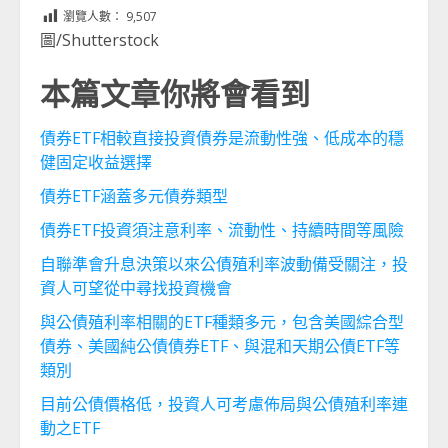
Link
享
瀏覽人數：
9,507
圖/Shutterstock
本篇文章你將會看到
債券ETF相較直接投資債券是流動性強、低成本的穩
健固定收益選擇
債券ETF涵蓋多元債券類型
債券ETF投資須注意利率、流動性、持續時間等風險
自聯準會升息決策以來公債殖利率波動備受關注，投
資人可望從中尋找投資機會
與公債殖利率相關的ETF種類多元，包含美國綜合型
債券、美國純公債債券ETF、與混和天期公債ETF等
類別
目前公債價格低，投資人可考慮佈局與公債殖利率連
動之ETF