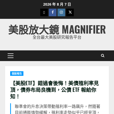
Skip
2026 年 8 月 7 日
to
下
Facebook
Instagram
Twitter
content
載
美股放大鏡 MAGNIFIER
美
股
全台最大美股研究報告平台
K
線
Primary
Menu
個股報告
【美股ETF】錯過會後悔！美債殖利率見
頂，債券布局良機到，公債 ETF 報給你
知！
聯準會的升息決策帶動殖利率一路飆升，然隨著
目前通膨情勢緩解，殖利率走勢似乎已經見頂，