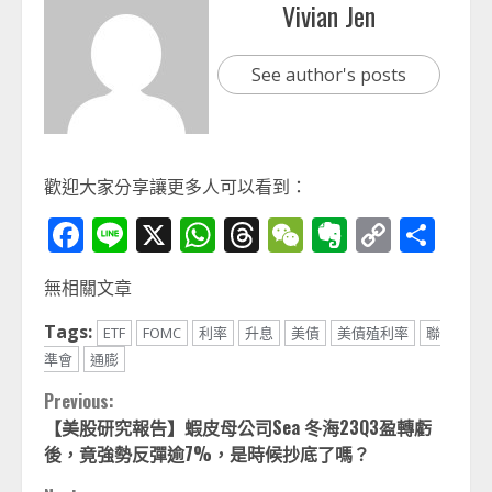
Vivian Jen
See author's posts
歡迎大家分享讓更多人可以看到：
Facebook
Line
X
WhatsApp
Threads
WeChat
Evernot
Copy
分
Link
享
無相關文章
Tags:
ETF
FOMC
利率
升息
美債
美債殖利率
聯
準會
通膨
Continue
Previous:
【美股研究報告】蝦皮母公司Sea 冬海23Q3盈轉虧
Reading
後，竟強勢反彈逾7%，是時候抄底了嗎？