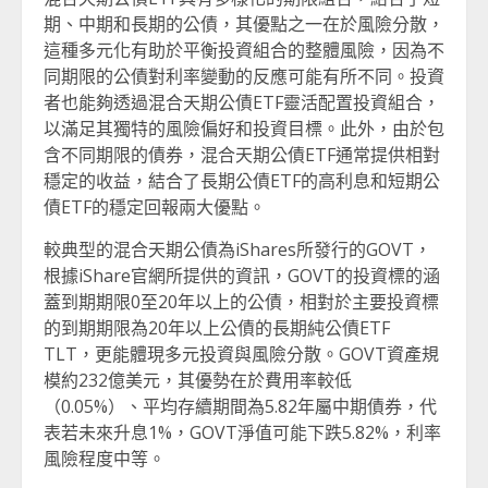
期、中期和長期的公債，其優點之一在於風險分散，
這種多元化有助於平衡投資組合的整體風險，因為不
同期限的公債對利率變動的反應可能有所不同。投資
者也能夠透過混合天期公債ETF靈活配置投資組合，
以滿足其獨特的風險偏好和投資目標。此外，由於包
含不同期限的債券，混合天期公債ETF通常提供相對
穩定的收益，結合了長期公債ETF的高利息和短期公
債ETF的穩定回報兩大優點。
較典型的混合天期公債為iShares所發行的GOVT，
根據iShare官網所提供的資訊，GOVT的投資標的涵
蓋到期期限0至20年以上的公債，相對於主要投資標
的到期期限為20年以上公債的長期純公債ETF
TLT，更能體現多元投資與風險分散。GOVT資產規
模約232億美元，其優勢在於費用率較低
（0.05%）、平均存續期間為5.82年屬中期債券，代
表若未來升息1%，GOVT淨值可能下跌5.82%，利率
風險程度中等。