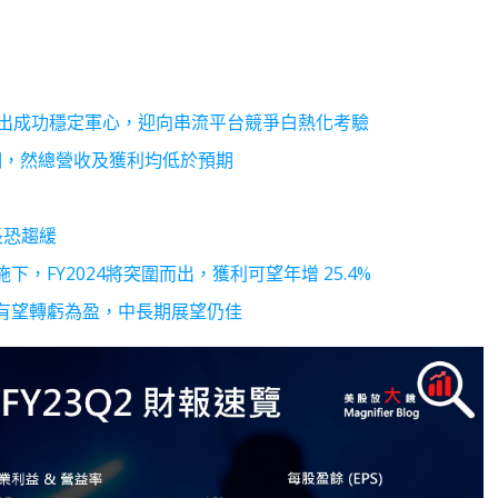
r復出成功穩定軍心，迎向串流平台競爭白熱化考驗
預期，然總營收及獲利均低於預期
長恐趨緩
FY2024將突圍而出，獲利可望年增 25.4%
有望轉虧為盈，中長期展望仍佳