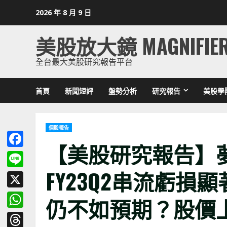
Skip
2026 年 8 月 9 日
to
content
美股放大鏡 MAGNIFIE
全台最大美股研究報告平台
首頁
新聞短評
盤勢分析
研究報告
美股學
個股報告
【美股研究報告】
Facebook
FY23Q2串流虧
Line
X
仍不如預期？股價
WhatsApp