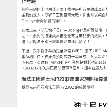
化考驗
歡迎來到迪士尼魔法王國！這裡是所有夢想成真的
主到蜘蛛人，從獅子王到星際大戰。你也可以親自
Disney+看你最愛的節目。
在太上皇（前任執行長）—Bob Iger重新登基後
期，一系列的撙節成本措施也有立竿見影的效果，
迪士尼魔法王國已經準備好重新出發了！
不過，競爭對手華納兄弟探索 (WBD) 旗下 HBO Ma
年盈利目標，較原先預期提前一年達成。各大串流平台
(NFLX)、亞馬遜 (AMZN) 等行業翹楚對影視節
HBO Max不久前已提前實現季盈利，還有虎視眈眈
魔法王國迪士尼FY23Q2串流家族虧損
我們先來看看魔法王國 FY23Q2 的成績單吧！