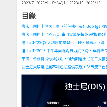
2023/7~2023/9、FY24Q1：2023/10~2023/12
目錄
魔法王國迪士尼太上皇（前任執行長）Bob Ige
魔法王國迪士尼FY23Q2串流家族虧損縮減遠超
迪士尼FY23Q3 大環境前景惡化，EPS 恐再度下滑
迪士尼FY2023 下半年面臨消費力度下滑，獲利增
串流平台雖拚得你死我活，但預期迪士尼在三大措施下，
迪士尼大環境逆風不利短期股價表現，然串流平台