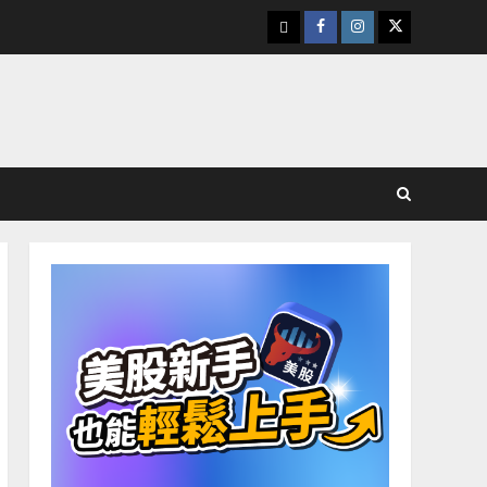
下
Facebook
Instagram
Twitter
載
美
股
K
線