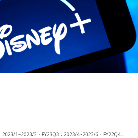
note
py
分
nk
享
3/1~2023/3、FY23Q3：2023/4~2023/6、FY22Q4：