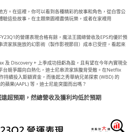
地方。在這裡，你可以看到各種精彩的故事和角色，從白雪公
體驗這些故事，在主題樂園裡盡情玩樂，或者在家裡用
，FY23Q1的營運表現合格有餘，魔法王國總營收及EPS均優於預
串流家族施放的幻影術（製作影視節目）成本已受控，看起來
x 及 Discovery + 上季成功扭虧為盈，且有望在今年內實現全
競爭趨向白熱化，迪士尼串流家族腹背受敵。在Netflix
目製作持續投入鉅額資金，而後起之秀華納兄弟探索 (WBD) 的
的蘋果(AAPL) 等，迪士尼能突圍而出嗎？
縮減遠超預期，然總營收及獲利均低於預期