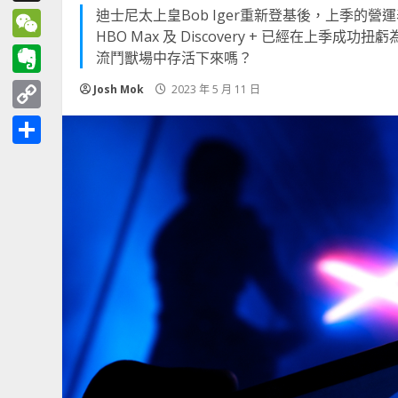
迪士尼太上皇Bob Iger重新登基後，上季的營
Threads
HBO Max 及 Discovery + 已經在上季
WeChat
流鬥獸場中存活下來嗎？
Evernote
Josh Mok
2023 年 5 月 11 日
Copy
Link
分
享