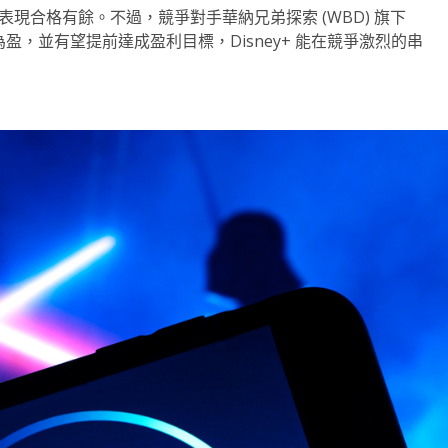
運表現合格有餘。不過，競爭對手華納兄弟探索 (WBD) 旗下
成功扭虧為盈，並有望提前達成盈利目標，Disney+ 能在競爭激烈的串