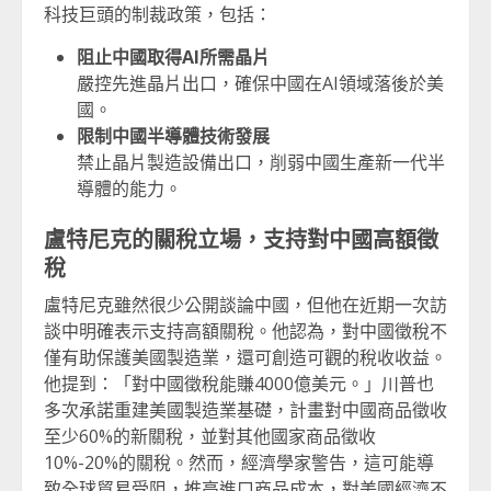
科技巨頭的制裁政策，包括：
阻止中國取得AI所需晶片
嚴控先進晶片出口，確保中國在AI領域落後於美
國。
限制中國半導體技術發展
禁止晶片製造設備出口，削弱中國生產新一代半
導體的能力。
盧特尼克的關稅立場，支持對中國高額徵
稅
盧特尼克雖然很少公開談論中國，但他在近期一次訪
談中明確表示支持高額關稅。他認為，對中國徵稅不
僅有助保護美國製造業，還可創造可觀的稅收收益。
他提到：「對中國徵稅能賺4000億美元。」川普也
多次承諾重建美國製造業基礎，計畫對中國商品徵收
至少60%的新關稅，並對其他國家商品徵收
10%-20%的關稅。然而，經濟學家警告，這可能導
致全球貿易受阻，推高進口商品成本，對美國經濟不