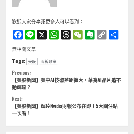
歡迎大家分享讓更多人可以看到：
Facebook
Line
X
WhatsApp
Threads
WeChat
Evernot
Copy
分
Link
享
無相關文章
Tags:
美股
關稅政策
Continue
Previous:
【美股新聞】美中AI技術差距擴大，華為AI晶片追不
Reading
動輝達？
Next:
【美股新聞】輝達Nvidia財報公布在即！5大關注點
一次看！