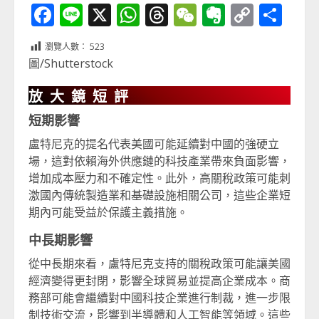
Facebook
Line
X
WhatsApp
Threads
WeChat
Evernot
Copy
分
Link
享
瀏覽人數：
523
圖/Shutterstock
放大鏡短評
短期影響
盧特尼克的提名代表美國可能延續對中國的強硬立
場，這對依賴海外供應鏈的科技產業帶來負面影響，
增加成本壓力和不確定性。此外，高關稅政策可能刺
激國內傳統製造業和基礎設施相關公司，這些企業短
期內可能受益於保護主義措施。
中長期影響
從中長期來看，盧特尼克支持的關稅政策可能讓美國
經濟變得更封閉，影響全球貿易並提高企業成本。商
務部可能會繼續對中國科技企業進行制裁，進一步限
制技術交流，影響到半導體和人工智能等領域。這些