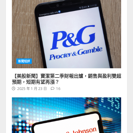
新聞短評
【美股新聞】寶潔第二季財報出爐，銷售與盈利雙超
預期，短期有望再漲？
2025 年 1 月 23 日
16