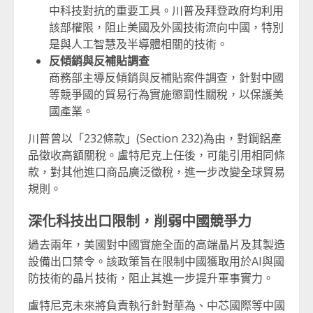
中科技對抗的重要工具。川普及拜登政府均利用
該部權限，阻止美國及外國技術流向中國，特別
是與人工智慧及半導體相關的技術。
反傾銷與反補貼調查
商務部主導反傾銷與反補貼案件調查，針對中國
等競爭國的貿易行為實施懲罰性關稅，以保護美
國產業。
川普曾以「232條款」(Section 232)為由，對鋼鋁產
品徵收高額關稅。盧特尼克上任後，可能引用相同條
款，對其他進口商品廣泛徵稅，進一步改變全球貿易
規則。
深化科技出口限制，削弱中國競爭力
過去兩年，美國對中國實施全面的高端晶片及其製造
設備出口禁令。該政策旨在限制中國獲取用於AI與國
防技術的晶片技術，阻止其進一步提升軍事實力。
盧特尼克未來將負責執行針對華為、中芯國際等中國