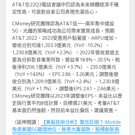
AT&T在22Q3電話會議中仍認為未來總體經濟不確
定性高，可是對自家公司表現充滿信心。
CMoney研究團隊認為AT&T這一~兩年集中建設
5G、光纖的策略成功為公司帶來實質成長，預期
AT&T 2022、2023受惠用戶黏著度、ARPU增加，
營收分別可達1,203.3億美元（YoY -10.2%）、
1,230.8億美元（YoY +2.3%），2022年營收衰退主
要為分拆影音事業所致，營益率18.8%、20.5%，稅
後淨利206.1億美元（YoY +3.7%）、235.0億美元
（YoY +14.0%），EPS 2.86、3.26美元；調整後營
收分別為1,209.9億美元（YoY +2.4%）、1,230.8億
美元（YoY +1.7%），調整後EPS 2.61、2.66美元，
CMoney研究團隊以2023年調整後EPS、本益比以歷
史與行業平均8倍計算，目標價21美元，考量AT&T
基本面仍然強韌，然目前本益比偏低，建議買進。
（延伸閱讀：
【美股技術分析】電信巨頭 T-Mobile
角逐美國5G龍頭地位，無畏大盤弱勢，股價創新高