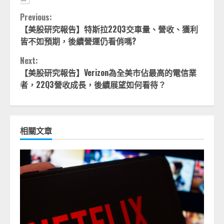
Continue
Previous:
【美股研究報告】特斯拉
22Q3
交車量、營收、獲利
Reading
皆不如預期，後續營運仍看俏嗎
?
Next:
【美股研究報告】Verizon為全美市佔最高的電信業
者，22Q3營收成長，後續展望如何看待？
相關文章