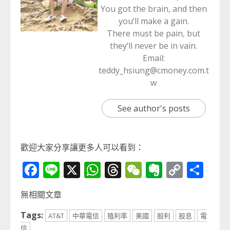
You got the brain, and then
you’ll make a gain.
There must be pain, but
they’ll never be in vain.
Email:
teddy_hsiung@cmoney.com.t
w
See author's posts
歡迎大家分享讓更多人可以看到：
Facebook
Line
X
WhatsApp
Threads
WeChat
Evernot
Copy
分
Link
享
無相關文章
Tags:
AT&T
中華電信
殖利率
美國
股利
股息
電
信