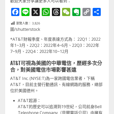
歡迎大家分享讓更多人可以看到：
Facebook
Line
X
WhatsApp
Threads
WeChat
Evernot
Copy
分
Link
享
瀏覽人數：
3,826
圖/shutterstock
*AT&T財報季度、年度表達方式為： 22Q1：2022
年1~3月、22Q2：2022年4~6月、22Q3：2022年
7~9月、22Q4：2022年10~12月
AT&T可視為美國的中華電信，歷經多次分
合，對美國電信市場影響甚遠
AT&T Inc. (NYSE:T)為一家跨國電信業者，下稱
AT&T，目前主營行動通訊、有線網路的服務，總部
位於美國德州。
AT&T起源：
AT&T的歷史可以追溯到19世紀，公司前身Bell
Telephone Company（貝爾電話公司）由擁有