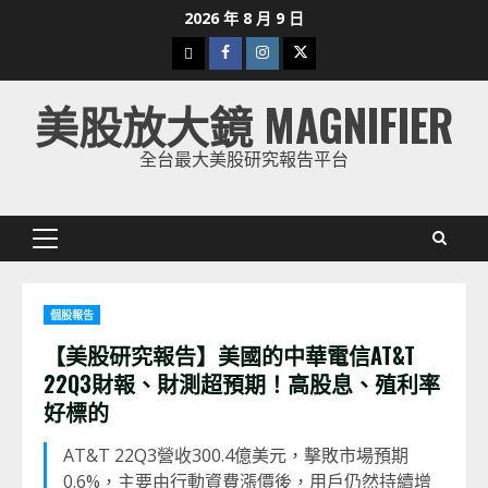
Skip
2026 年 8 月 9 日
to
下
Facebook
Instagram
Twitter
content
載
美股放大鏡 MAGNIFIER
美
股
全台最大美股研究報告平台
K
線
Primary
Menu
個股報告
【美股研究報告】美國的中華電信AT&T
22Q3財報、財測超預期！高股息、殖利率
好標的
AT&T 22Q3營收300.4億美元，擊敗市場預期
0.6%，主要由行動資費漲價後，用戶仍然持續增