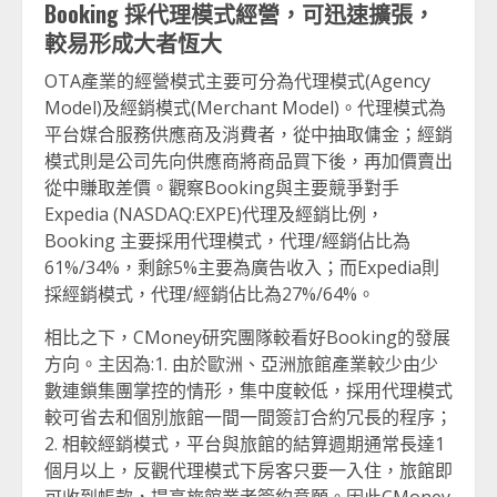
Booking
採代理模式經營，可迅速擴張，
較易形成大者恆大
OTA產業的經營模式主要可分為代理模式(Agency
Model)及經銷模式(Merchant Model)。代理模式為
平台媒合服務供應商及消費者，從中抽取傭金；經銷
模式則是公司先向供應商將商品買下後，再加價賣出
從中賺取差價。觀察Booking與主要競爭對手
Expedia (NASDAQ:EXPE)代理及經銷比例，
Booking 主要採用代理模式，代理/經銷佔比為
61%/34%，剩餘5%主要為廣告收入；而Expedia則
採經銷模式，代理/經銷佔比為27%/64%。
相比之下，CMoney研究團隊較看好Booking的發展
方向。主因為:1. 由於歐洲、亞洲旅館產業較少由少
數連鎖集團掌控的情形，集中度較低，採用代理模式
較可省去和個別旅館一間一間簽訂合約冗長的程序；
2. 相較經銷模式，平台與旅館的結算週期通常長達1
個月以上，反觀代理模式下房客只要一入住，旅館即