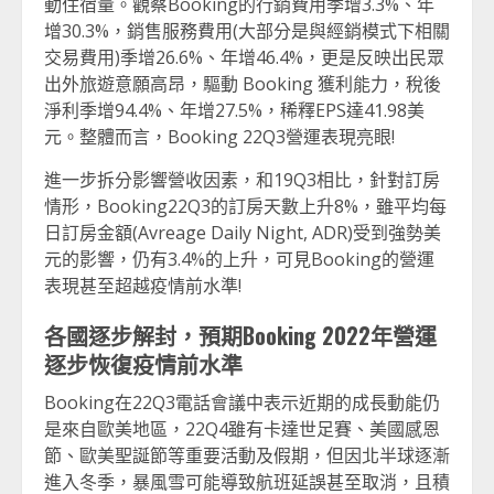
動住宿量。觀察Booking的行銷費用季增3.3%、年
增30.3%，銷售服務費用(大部分是與經銷模式下相關
交易費用)季增26.6%、年增46.4%，更是反映出民眾
出外旅遊意願高昂，驅動 Booking 獲利能力，稅後
淨利季增94.4%、年增27.5%，稀釋EPS達41.98美
元。整體而言，Booking 22Q3營運表現亮眼!
進一步拆分影響營收因素，和19Q3相比，針對訂房
情形，Booking22Q3的訂房天數上升8%，雖平均每
日訂房金額(Avreage Daily Night, ADR)受到強勢美
元的影響，仍有3.4%的上升，可見Booking的營運
表現甚至超越疫情前水準!
各國逐步解封，預期Booking 2022年營運
逐步恢復疫情前水準
Booking在22Q3電話會議中表示近期的成長動能仍
是來自歐美地區，22Q4雖有卡達世足賽、美國感恩
節、歐美聖誕節等重要活動及假期，但因北半球逐漸
進入冬季，暴風雪可能導致航班延誤甚至取消，且積