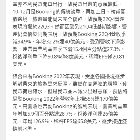
雪亦不利民眾開車出行，故民眾出遊的意願較低，
10-12月是Booking的傳統淡季，再加上日、韓甫開
放邊境，旅遊量能尚未完全復甦，故預期22Q4營運
表現將遜於22Q3。然而因受到21Q4低基期影響，營
運仍會優於同期表現，故預期Booking 22Q4營收季
減34.9%、年增32.2%達40億美元。受到營收下滑影
響，連帶營業利益率季下滑15.4個百分點僅27.3%，
稅後淨利季下降50.8%僅8億美元，稀釋EPS僅20.81
美元。
綜合來看Booking 2022年表現，受惠各國邊境逐步
解封帶來的旅遊需求反彈，雖然在高通膨的環境下使
民眾荷包縮水，但是民眾並未減少出遊意願，預估將
驅動Booking 2022年營收年上揚55%達170億美
元。高營收也帶動Booking的獲利表現，營業利益率
年增加5.9個百分點達28.7%，稅後淨利達26億美
元，年增126.9%，稀釋EPS達65.8美元，逐步接近疫
情前水準。