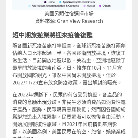
美國另類住宿選擇市場
資料來源: Gran View Research
短中期旅遊業將迎來疫後復甦
隨各國新冠疫苗施打率提高，全球新冠疫苗施打兩劑
佔總人口比率超過一半，各國逐漸開放邊境，恢復正
常生活。目前開放地區以歐、美為主，亞洲地區除了
最早開放邊境的東南亞，日、韓亦在10月、11月宣
布開放國際觀光，雖然中國尚未開放邊境，但於
2022/11/29宣布放寬防疫政策，露出解封的曙光。
在2022年通膨下，民眾的荷包受到擠壓，各產品的
消費的意願出現分歧。非民生必須消費品如消費性電
子產品、服飾，民眾購買意願較低；然而因各國紛紛
鬆綁旅遊出入境限制，民眾逐漸可以恢復自由活動，
開始展開報復性旅遊，且2021年因疫情低基期影
響，以美國為例，美國民眾在航空、旅宿、娛樂業成