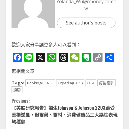
Yolanda_Wu@cmoney.com.t
w
See author's posts
歡迎大家分享讓更多人可以看到：
Facebook
Line
X
WhatsApp
Threads
WeChat
Evernot
Copy
分
Link
享
無相關文章
Tags:
Booking(BKNG)
Expedia(EXPE)
OTA
疫後復甦
通膨
Continue
Previous:
【美股研究報告】嬌生Johnson & Johnson 22Q3雖受
Reading
匯損逆風，但醫藥、醫材、消費健康品三大梁柱表現
均穩健