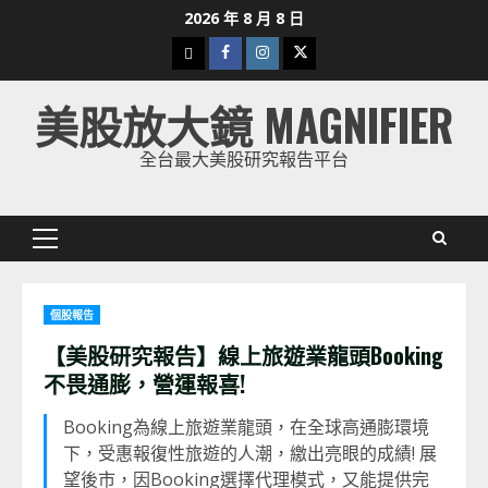
Skip
2026 年 8 月 8 日
to
下
Facebook
Instagram
Twitter
content
載
美股放大鏡 MAGNIFIER
美
股
全台最大美股研究報告平台
K
線
Primary
Menu
個股報告
【美股研究報告】線上旅遊業龍頭Booking
不畏通膨，營運報喜!
Booking為線上旅遊業龍頭，在全球高通膨環境
下，受惠報復性旅遊的人潮，繳出亮眼的成績! 展
望後市，因Booking選擇代理模式，又能提供完