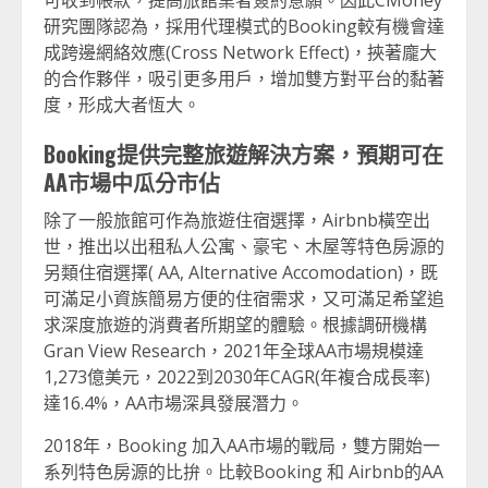
可收到帳款，提高旅館業者簽約意願。因此CMoney
研究團隊認為，採用代理模式的Booking較有機會達
成跨邊網絡效應(Cross Network Effect)，挾著龐大
的合作夥伴，吸引更多用戶，增加雙方對平台的黏著
度，形成大者恆大。
Booking
提供完整旅遊解決方案，預期可在
AA市場中
瓜分
市佔
除了一般旅館可作為旅遊住宿選擇，Airbnb橫空出
世，推出以出租私人公寓、豪宅、木屋等特色房源的
另類住宿選擇( AA, Alternative Accomodation)，既
可滿足小資族簡易方便的住宿需求，又可滿足希望追
求深度旅遊的消費者所期望的體驗。根據調研機構
Gran View Research，2021年全球AA市場規模達
1,273億美元，2022到2030年CAGR(年複合成長率)
達16.4%，AA市場深具發展潛力。
2018年，Booking 加入AA市場的戰局，雙方開始一
系列特色房源的比拚。比較Booking 和 Airbnb的AA