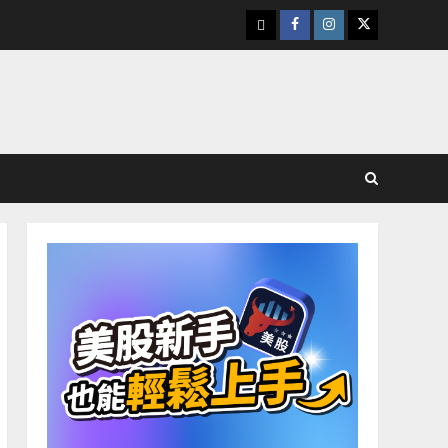
下
Facebook
Instagram
Twitter
載
美
股
K
線