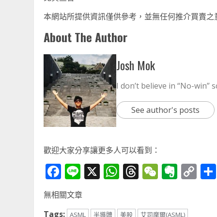
本網站所提供資訊僅供參考，並無任何推介買賣之
About The Author
Josh Mok
I don’t believe in “No-win” s
See author's posts
歡迎大家分享讓更多人可以看到：
Facebook
Line
X
WhatsApp
Threads
WeChat
Ever
Co
Li
無相關文章
Tags:
ASML
半導體
美股
艾司摩爾(ASML)