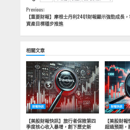
Continue
Previous:
【重要財報】摩根士丹利24Q1財報顯示強勁成長，
Reading
資產目標穩步推進
相關文章
財報快訊
財報快訊
【美股財報快訊】旅行者保險第四
【美股財報
季度核心收入暴增，創下歷史新
超過預期，