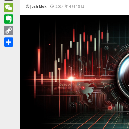
Threads
Josh Mok
2024 年 4 月 18 日
WeChat
Evernote
Copy
Link
分
享