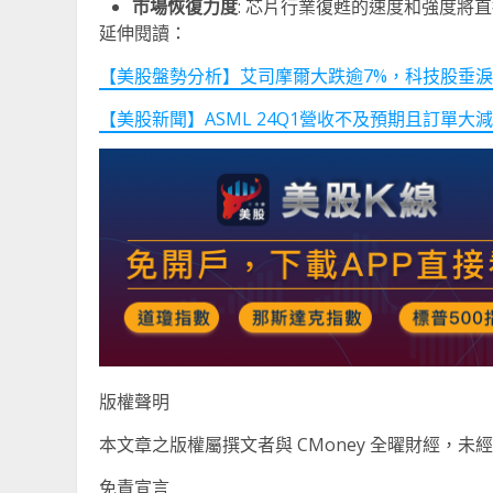
市場恢復力度
: 芯片行業復甦的速度和強度將直
延伸閱讀：
【美股盤勢分析】艾司摩爾大跌逾7%，科技股垂淚！(20
【美股新聞】ASML 24Q1營收不及預期且訂單大
版權聲明
本文章之版權屬撰文者與 CMoney 全曜財經，
免責宣言