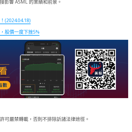
接影響 ASML 的業績和前景。
24.04.18)
減，股價一度下挫5%
未經許可嚴禁轉載，否則不排除訢諸法律途徑。