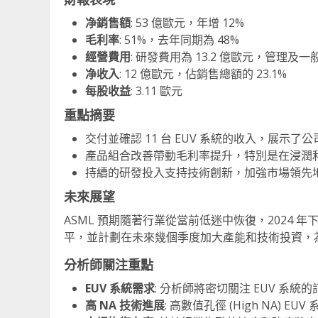
净銷售額
: 53 億歐元，年增 12%
毛利率
: 51%，去年同期為 48%
經營費用
: 研發費用為 13.2 億歐元，管理及一般
净收入
: 12 億歐元，佔銷售總額的 23.1%
每股收益
: 3.11 歐元
重點摘要
交付並確認 11 台 EUV 系統的收入，展示
產品組合改善帶動毛利率提升，特別是在浸潤和 
持續的研發投入支持技術創新，加強市場領先
未來展望
ASML 預期隨著行業從當前低迷中恢復，2024 年
平，並計劃在未來幾個季度加大產能和技術投資，為 
分析師關注重點
EUV 系統需求
: 分析師將密切關注 EUV 
高 NA 技術進展
: 高數值孔徑 (High NA)