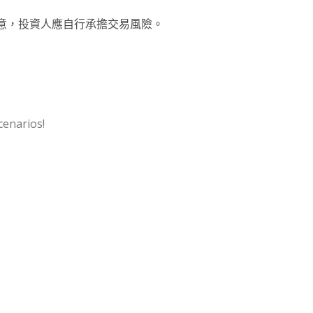
意，投資人應自行承擔交易風險。
cenarios!
note
py
分
nk
享