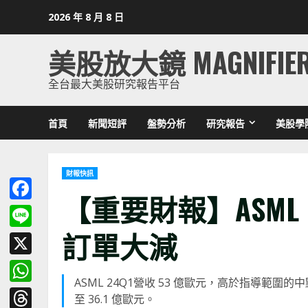
Skip
2026 年 8 月 8 日
to
content
美股放大鏡 MAGNIFIE
全台最大美股研究報告平台
首頁
新聞短評
盤勢分析
研究報告
美股學
財報快訊
【重要財報】ASML
Facebook
訂單大減
Line
X
ASML 24Q1營收 53 億歐元，高於指導範圍的中
WhatsApp
至 36.1 億歐元。