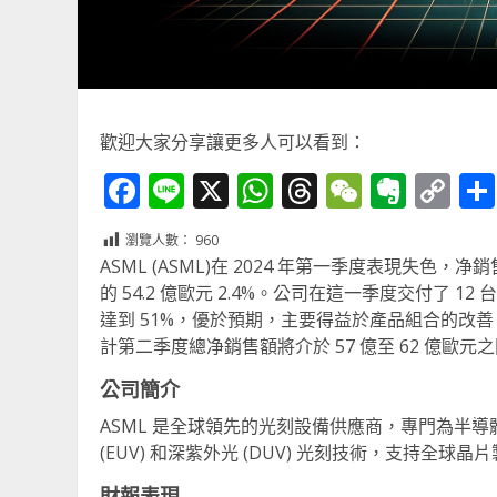
歡迎大家分享讓更多人可以看到：
Facebook
Line
X
WhatsApp
Threads
WeChat
Ever
Co
Li
瀏覽人數：
960
ASML (ASML)在 2024 年第一季度表現失色
的 54.2 億歐元 2.4%。公司在這一季度交付了 12
達到 51%，優於預期，主要得益於產品組合的改善。然新
計第二季度總净銷售額將介於 57 億至 62 億歐
公司簡介
ASML 是全球領先的光刻設備供應商，專門為半
(EUV) 和深紫外光 (DUV) 光刻技術，支持全
財報表現