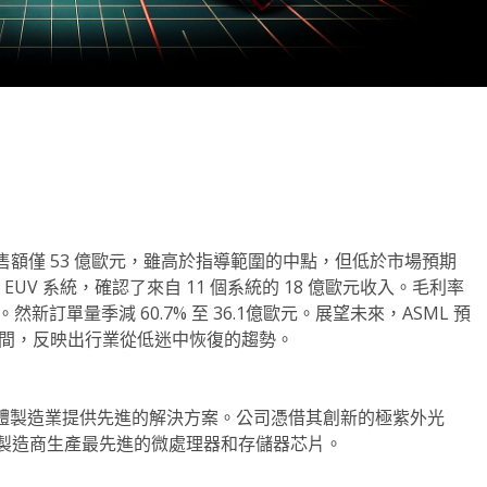
note
py
分
nk
享
，净銷售額僅 53 億歐元，雖高於指導範圍的中點，但低於市場預期
 台 EUV 系統，確認了來自 11 個系統的 18 億歐元收入。毛利率
訂單量季減 60.7% 至 36.1億歐元。展望未來，ASML 預
元之間，反映出行業從低迷中恢復的趨勢。
導體製造業提供先進的解決方案。公司憑借其創新的極紫外光
球晶片製造商生產最先進的微處理器和存儲器芯片。