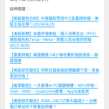
延伸閱讀：
【美股盤勢分析】中東緩和等待PCE及重磅財報，美
股主指反彈！(2024.04.23)
【美股新聞】本週市場焦點：個人消費支出（PCE）
通膨報告和Tesla、Meta、微軟以及谷歌的財報
(4/22-4/26)
【重要財報】美國運通 24Q1營收獲利強勁增長，展
望穩健
【美股研究報告】特斯拉裁員後股價繼續下探，背後
意欲何為？
【產業動態】一文看懂AI PC關鍵硬體，NPU市場：
Intel、AMD 、Qualcomm膠著、Apple坐板凳
【美股研究報告】ASML 24Q1訂單大幅減少，台積
電訂單加持下將重返榮耀？