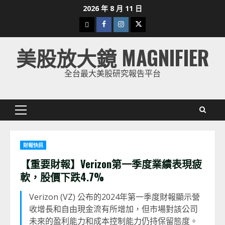
Skip
2026 年 8 月 11 日
to
下
Facebook
Instagram
Twitter
content
載
美股放大鏡 MAGNIFIER
美
股
全台最大美股研究報告平台
K
線
Primary
Menu
財報快訊
【重要財報】Verizon第一季度業績表現疲
軟，股價下跌4.7%
Verizon (VZ) 公布的2024年第一季度財報顯示營
收增長和自由現金流有所增加，但市場對該公司
未來的盈利能力和成本控制能力仍持保留態度。