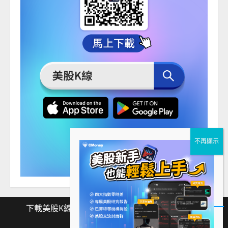
下載美股K線
Facebook
Instagram
Twitter