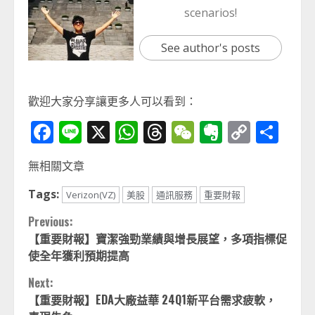
scenarios!
See author's posts
歡迎大家分享讓更多人可以看到：
Facebook
Line
X
WhatsApp
Threads
WeChat
Evernot
Copy
分
Link
享
無相關文章
Tags:
Verizon(VZ)
美股
通訊服務
重要財報
Continue
Previous:
【重要財報】寶潔強勁業績與增長展望，多項指標促
Reading
使全年獲利預期提高
Next:
【重要財報】EDA大廠益華 24Q1新平台需求疲軟，