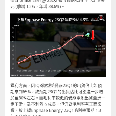
修Enphase Energy 23Q2 營收預估4.3% 至 7.3 億美
元 (季增 1.2%，年增 38.6%)。
獲利方面，因IQ8微型逆變器23Q1的出貨佔比如預
期來到65%，故預期23Q2的出貨佔比可望進一步增
加至80%左右。而毛利率較低的儲能電池出貨量進一
步下滑，雖不利營收成長，但仍對毛利率有正面影
響，故上調Enphase Energy 23Q1毛利率預期 1.3