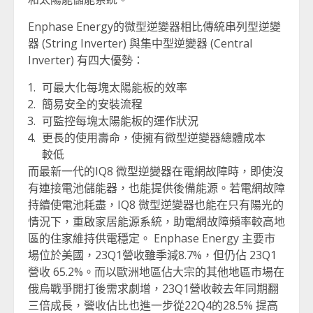
Enphase Energy的微型逆變器相比傳統串列型逆變
器 (String Inverter) 與集中型逆變器 (Central
Inverter) 有四大優勢：
可最大化每塊太陽能板的效率
簡易安全的安裝流程
可監控每塊太陽能板的運作狀況
更長的使用壽命，使擁有微型逆變器總體成本
較低
而最新一代的IQ8 微型逆變器在電網故障時，即使沒
有連接電池儲能器，也能提供後備能源。若電網故障
持續使電池耗盡，IQ8 微型逆變器也能在只有陽光的
情況下，重啟家居能源系統，助電網故障頻率較高地
區的住家維持供電穩定。 Enphase Energy 主要市
場位於美國，23Q1營收雖季減8.7%，但仍佔 23Q1
營收 65.2%。而以歐洲地區佔大宗的其他地區市場在
俄烏戰爭開打後需求劇增，23Q1營收較去年同期翻
三倍成長，營收佔比也進一步從22Q4的28.5% 提高