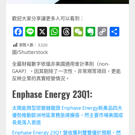
歡迎大家分享讓更多人可以看到：
Facebook
Line
X
WhatsApp
Threads
WeChat
Evernot
Copy
分
Link
享
瀏覽人數：
3,520
圖/Shutterstock
全篇財報數字依循非美國通用會計準則（non-
GAAP），因其剔除了一次性、非常規等項目，更能
反映企業的真實經營情況。
Enphase Energy 23Q1:
太陽能微型逆變器龍頭 Enphase Energy新產品四大
優勢推動歐洲地區業務急速擴張，然主要市場美國成
長竟落入衰退
Enphase Energy 23Q1 營收獲利雙雙優於預期，然