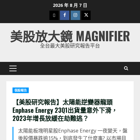
Skip
2026 年 8 月 7 日
to
下
Facebook
Instagram
Twitter
content
載
美股放大鏡 MAGNIFIER
美
股
全台最大美股研究報告平台
K
線
Primary
Menu
個股報告
【美股研究報告】太陽能逆變器龍頭
Enphase Energy 23Q1出貨量意外下滑，
2023年增長放緩在劫難逃？
太陽能板塊明星股Enphase Energy 一夜變天，盤
後股價暴跌逾15%，到底發生了什麼事? 以市場目