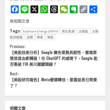
Facebook
Line
X
WhatsApp
Threads
WeChat
Evernot
Copy
分
Link
享
無相關文章
Tags:
Enphase Energy (ENPH)
再生能源
太陽能
太陽
能逆變器
油價
綠能
美股
Continue
Previous:
【美股技術分析】Google 廣告業務具韌性，雲端業
Reading
務首度由虧轉盈！在 ChatGPT 的威脅下，Google 能
否衝破 110 美元關鍵頸線？
Next:
【美股研究報告】Meta營運轉佳，要重返昔日榮景
了？
相關文章