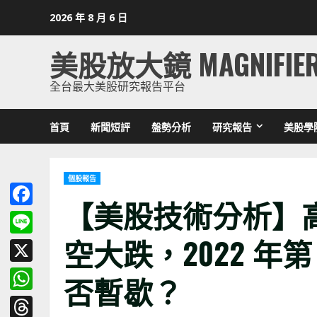
Skip
2026 年 8 月 6 日
to
content
美股放大鏡 MAGNIFIE
全台最大美股研究報告平台
首頁
新聞短評
盤勢分析
研究報告
美股學
個股報告
【美股技術分析】
Facebook
空大跌，2022 年第
Line
X
否暫歇？
WhatsApp