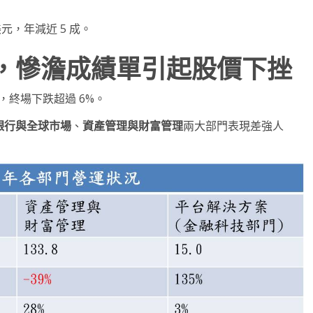
5 美元，年減近 5 成。
考驗，慘澹成績單引起股價下挫
低，終場下跌超過 6%。
銀行與全球市場
、
資產管理與財富管理
兩大部門表現差強人