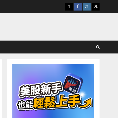
下
Facebook
Instagram
Twitter
載
美
股
K
線