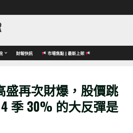
R
院
財報快訊
市場焦點 | 最新上架
高盛再次財爆，股價跳
 4 季 30% 的大反彈是