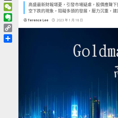
高盛最新財報堪憂，引發市場疑慮，股價應聲下
Threads
空下跌的現象，阻礙多頭的發展，壓力沉重，建
WeChat
Terence Lee
2023 年 1 月 18 日
Evernote
Copy
Link
分
享