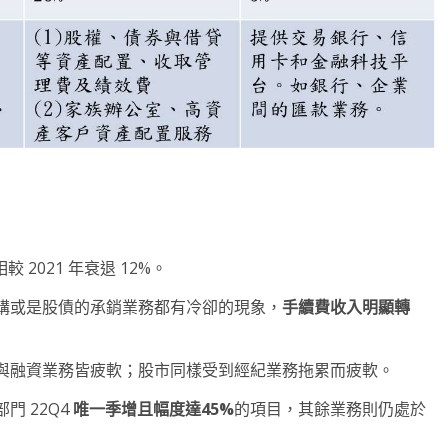
較 2021 年衰退 12%。
購或是股債的承銷業務都有冷卻的現象，
手續費收入明顯轉
與融資業務皆疲軟；股市同樣受到經紀業務拖累而疲軟。
 22Q4
唯一季增且幅度達45%
的項目，其餘業務則仍處於