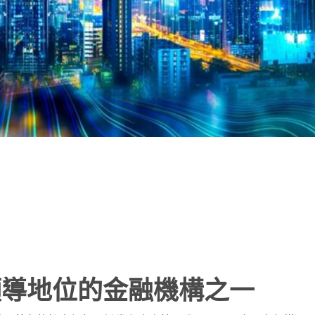
note
py
分
nk
享
領導地位的金融機構之一