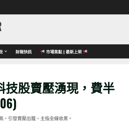
R
院
財報快訊
市場焦點 | 最新上架
科技股賣壓湧現，費半
06)
高，引發賣壓出籠，主指全線收黑。