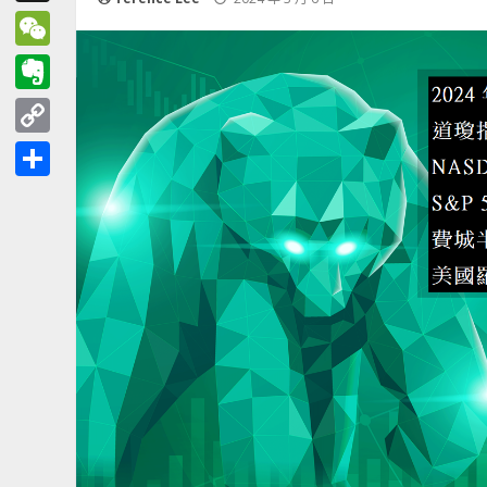
Threads
WeChat
Evernote
Copy
Link
分
享