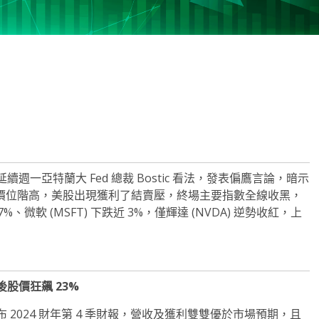
note
py
分
nk
享
一亞特蘭大 Fed 總裁 Bostic 看法，發表偏鷹言論，暗示
股價位階高，美股出現獲利了結賣壓，終場主要指數全線收黑，
%、微軟 (MSFT) 下跌近 3%，僅輝達 (NVDA) 逆勢收紅，上
盤後股價狂飆 23%
昨日公布 2024 財年第 4 季財報，營收及獲利雙雙優於市場預期，且