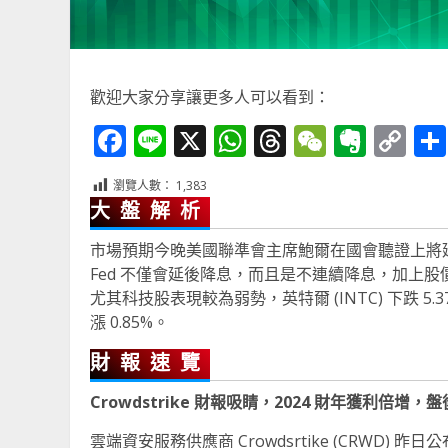
歡迎大家分享讓更多人可以看到：
Facebook
Line
X
WhatsApp
Threads
WeChat
Ever
Co
Li
瀏覽人數：
1,383
大盤解析
市場預期今晚美國聯準會主席鮑爾在國會聽證上將延續週
Fed 不僅會延後降息，而且是不連續降息，加上
尤其科技股表現較為弱勢，英特爾 (INTC) 下跌 5.37
漲 0.85%。
財報速覽
Crowdstrike 財報吸睛，2024 財年獲利倍增，
雲端資安服務供應商 Crowdsrtike (CRWD) 