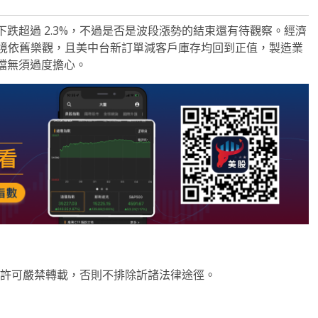
跌超過 2.3%，不過是否是波段漲勢的結束還有待觀察。經濟
環境依舊樂觀，且美中台新訂單減客戶庫存均回到正值，製造業
檔無須過度擔心。
未經許可嚴禁轉載，否則不排除訢諸法律途徑。