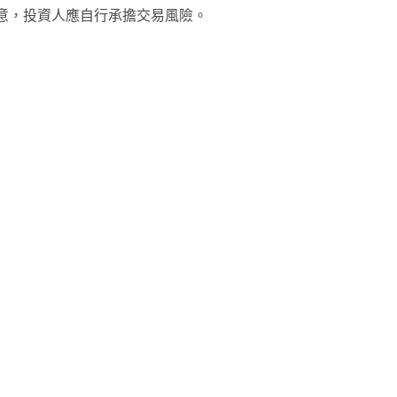
意，投資人應自行承擔交易風險。
note
py
分
nk
享