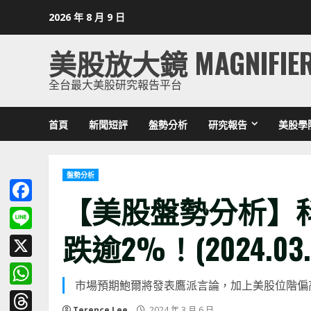
Skip
2026 年 8 月 9 日
to
content
美股放大鏡 MAGNIFIE
全台最大美股研究報告平台
首頁
新聞短評
盤勢分析
研究報告
美股學
盤勢分析
【美股盤勢分析】
Facebook
跌逾2%！(2024.03.
Line
X
市場預期鮑爾將發表鷹派言論，加上美股位階偏
WhatsApp
Terence Lee
2024 年 3 月 6 日