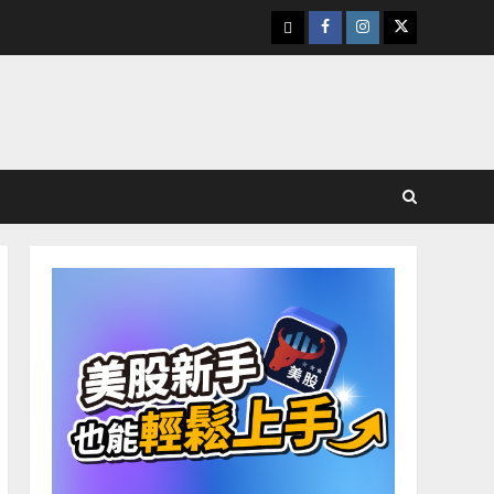
下
Facebook
Instagram
Twitter
載
美
股
K
線