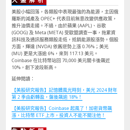
美股小幅回落，各類股中表現最強的為能源，主因俄
羅斯的減產及 OPEC+ 代表目前無意改變供應政策，
推升油價走揚。不過，由於蘋果 (AAPL)、谷歌
(GOOG) 及 Meta (META) 受歐盟調查一事，拖累資
訊科技及通訊服務類股走低，抵銷能源股漲勢。個股
方面，輝達 (NVDA) 依舊逆勢上漲 0.76%；美光
(MU) 更是大漲逾 6%，來到 117.13 美元。
Coinbase 在比特幣站回 70,000 美元關卡後飆近
10%，創下波段新高。
延伸閱讀：
【美股研究報告】記憶體風光時刻，美光 2024 財年
第 2 季由虧轉盈，盤後飆逾 18%！
【美股研究報告】Coinbase 起風了！加密貨幣飆
漲，比特幣 ETF 上市，投資人不能不關注他！