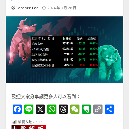
Terence Lee
2024 年 3 月 26 日
歡迎大家分享讓更多人可以看到：
Facebook
Line
X
WhatsApp
Threads
WeChat
Evernot
Copy
分
Link
享
瀏覽人數：
923
大盤解析