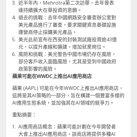
近半年內，Mehrotra第二次訪華，去年曾表
達持續擴大在華投資的意願。
過去的挑戰：去年中國網路安全審查辦公室對
美光產品進行了審查，要求關鍵資息基礎設施
運營商停止採購美光產品。
美光此前宣布在西安的封裝測試廠投資逾43億
元，以提升產線和擴建，增加就業崗位。
風險和挑戰：美光警告中國市場仍存在風險，
部分客戶收入面臨風險，尤其是受到中國政府
政策影響的風險。
蘋果可能在WWDC上推出AI應用商店
蘋果 (AAPL) 可能在今年WWDC上推出AI應用商店，
這將是其AI策略的一部分，旨在構建一個豐富多樣的
AI應用生態系統，並加強其在AI領域的競爭力。
重點摘要：
AI應用商店概念：蘋果可能計劃在今年開發者
大會上推出AI應用商店，該商店將提供多種AI