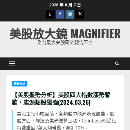
Skip
2026 年 8 月 7 日
to
下
Facebook
Instagram
Twitter
content
載
美股放大鏡 MAGNIFIER
美
股
全台最大美股研究報告平台
K
線
Primary
Menu
盤勢分析
【美股盤勢分析】美股四大指數漲勢暫
歇，能源類股獨強(2024.03.26)
美股主指小幅回落，各類股中能源表現最佳。個
股方面，輝達及美光逆勢上漲，Coinbase則受比
特幣重回7萬大關帶動，飆近10%。