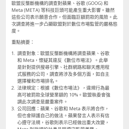
歐盟反壟斷機構的調查對蘋果、谷歌 (GOOG) 和
Meta (META) 等科技巨頭可能產生重大影響。雖然
這些公司表示願意合作，但面臨巨額罰款的風險。此
次調查將進一步凸顯歐盟對於數位市場監管的嚴格態
度。
重點摘要：
調查對象：歐盟反壟斷機構將調查蘋果、谷歌
和 Meta，懷疑其違反《數位市場法》。此舉
是針對提供搜尋引擎、社群網路和聊天應用程
式服務的公司，調查將涉及多個方面，如自主
選擇權和市場排名。
法律規定：根據《數位市場法》，違規行為最
高可被罰款全球營業額的 10%。歐盟執委會強
調此次調查是嚴重案件。
公司回應：蘋果、谷歌和 Meta 表示將合作，
但也會辯護自己的做法。蘋果發言人表示有信
心遵守法規，谷歌則表示已經做出重大改變，