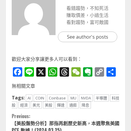
看錯趨勢，不知死活
賺取價差，小過生活
看對趨勢，富可敵國
See author's posts
歡迎大家分享讓更多人可以看到：
Facebook
Line
X
WhatsApp
Threads
WeChat
Evernot
Copy
分
Link
享
無相關文章
Tags:
AI
COIN
Coinbase
MU
NVDA
半導體
科技
股
經濟
美光
美股
輝達
通膨
降息
Continue
Previous:
【美股盤勢分析】那指再創歷史新高，本週聚焦美國
Reading
PCE 數據！(2024.03.25)