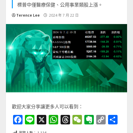
標普中僅醫療保健、公用事業類股上漲。
Terence Lee
2024 年 7 月 22 日
歡迎大家分享讓更多人可以看到：
Facebook
Line
X
WhatsApp
Threads
WeChat
Evernot
Copy
分
Link
享
瀏覽人數：
1,116