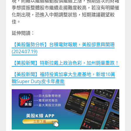
現，則難以繼續驅動股價繼續上漲，預期這次的財報
季想提振整體股市繼續走揚難度較高，若沒有明顯催
化劑出現，恐進入中期調整狀態，短期建議觀望較
佳。
延伸閱讀：
【美股盤勢分析】台積電財報靚，美股卻意興闌珊
(2024.07.19)
【美股新聞】特斯拉戴上政治色彩，加州銷量重跌！
【美股新聞】福特投資加拿大生產基地，新增10萬
輛Super Duty皮卡年產能