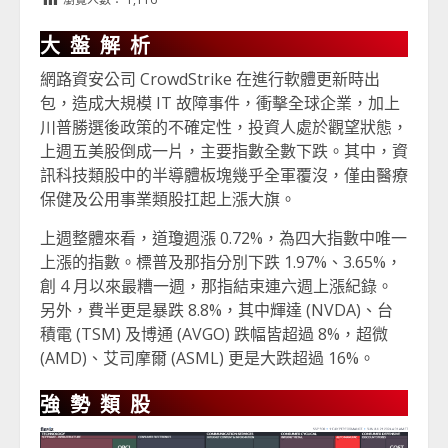
大盤解析
網路資安公司 CrowdStrike 在進行軟體更新時出
包，造成大規模 IT 故障事件，衝擊全球企業，加上
川普勝選後政策的不確定性，投資人處於觀望狀態，
上週五美股倒成一片，主要指數全數下跌。其中，資
訊科技類股中的半導體板塊幾乎全軍覆沒，僅由醫療
保健及公用事業類股扛起上漲大旗。
上週整體來看，道瓊週漲 0.72%，為四大指數中唯一
上漲的指數。標普及那指分別下跌 1.97%、3.65%，
創 4 月以來最糟一週，那指結束連六週上漲紀錄。
另外，費半更是暴跌 8.8%，其中輝達 (NVDA)、台
積電 (TSM) 及博通 (AVGO) 跌幅皆超過 8%，超微
(AMD)、艾司摩爾 (ASML) 更是大跌超過 16%。
強勢類股