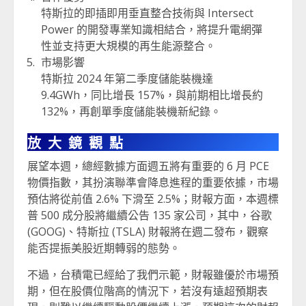
特斯拉的即插即用垂直整合技術與 Intersect
Power 的開發專業知識相結合，將提升電網彈
性並支持更大規模的再生能源整合。
市場影響
特斯拉 2024 年第二季度儲能裝機達
9.4GWh，同比增長 157%，與前期相比增長約
132%，再創單季度儲能裝機新紀錄。
放大鏡觀點
展望本週，總經數據方面週五將有重要的 6 月 PCE
物價指數，其扮演聯準會降息進程的重要依據，市場
預估將從前值 2.6% 下滑至 2.5%；財報方面，本週標
普 500 成分股將繼續公告 135 家公司，其中，谷歌
(GOOG)、特斯拉 (TSLA) 財報將在週二發布，觀察
能否提振美股近期轉弱的態勢。
不過，台積電已經給了我們示範，財報雖優於市場預
期，但在股價位階高的情況下，若沒有遠超預期表