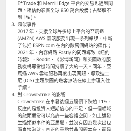
E*Trade 和 Merrill Edge 平台的交易也遇到問
題。粗估約影響全球 850 萬台設備 ( 占整體不
到 1% )。
類似事件
2017 年，支援全球許多線上平台的亞馬遜
(AMZN) AWS 雲端服務出現一系列錯誤，中斷
了包括 ESPN.com 在內的數萬個網站的運作；
2021 年，內容網路 Fastly 的問題導致《紐約
時報》、Reddit、《彭博新聞》和英國政府服
務機構等當機時間持續了大約一天。同年，亞
馬遜 AWS 雲端服務再度出現問題，導致迪士
尼 (DIS) 主題樂園的遊客無法在線上辦理入住
手續。
對 CrowdStrike 的影響
CrowdStrike 在事發後週五股價下跌逾 11%，
反應的是投資人短期信心的不足，但一個領域
的龍頭通常可以允許一些容錯空間，如上述發
生過類似事件的亞馬遜，並沒有因為幾次出包
而直接淘汰。真正的重點並非問題本身，而是