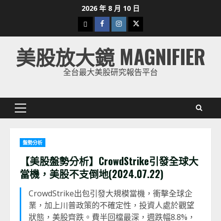
Skip
2026 年 8 月 10 日
to
下
Facebook
Instagram
Twitter
content
載
美股放大鏡 MAGNIFIER
美
股
全台最大美股研究報告平台
K
線
Primary
Menu
盤勢分析
【美股盤勢分析】CrowdStrike引發全球大
當機，美股不支倒地(2024.07.22)
CrowdStrike出包引發大規模當機，衝擊全球企
業，加上川普政策的不確定性，投資人處於觀望
狀態，美股齊跌。費半回檔最深，週跌幅8.8%，