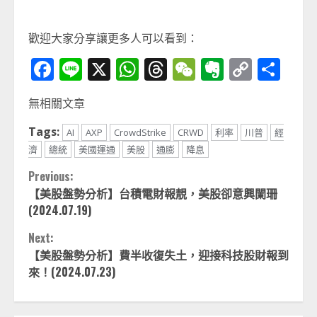
歡迎大家分享讓更多人可以看到：
Facebook
Line
X
WhatsApp
Threads
WeChat
Evernot
Copy
分
Link
享
無相關文章
Tags:
AI
AXP
CrowdStrike
CRWD
利率
川普
經
濟
總統
美國運通
美股
通膨
降息
Continue
Previous:
【美股盤勢分析】台積電財報靚，美股卻意興闌珊
Reading
(2024.07.19)
Next:
【美股盤勢分析】費半收復失土，迎接科技股財報到
來！(2024.07.23)