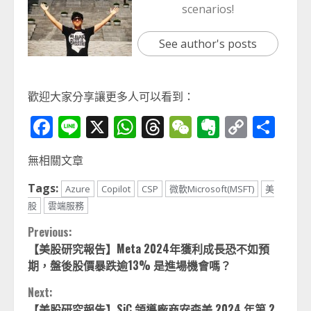
scenarios!
See author's posts
歡迎大家分享讓更多人可以看到：
Facebook
Line
X
WhatsApp
Threads
WeChat
Evernot
Copy
分
Link
享
無相關文章
Tags:
Azure
Copilot
CSP
微軟Microsoft(MSFT)
美
股
雲端服務
Continue
Previous:
【美股研究報告】Meta 2024年獲利成長恐不如預
Reading
期，盤後股價暴跌逾13% 是進場機會嗎？
Next:
【美股研究報告】SiC 領導廠商安森美 2024 年第 2