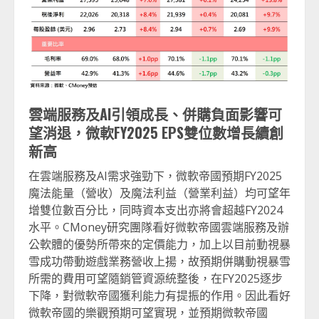
雲端服務及
AI
引領成長、併購負面影響可
望消退，微軟
FY2025 EPS
雙位數增長續創
新高
在雲端服務及AI需求強勁下，微軟帝國預期FY2025
魔法能量（營收）及魔法利益（營業利益）均可望年
增雙位數百分比，同時資本支出亦將會超越FY2024
水平。CMoney研究團隊看好微軟帝國雲端服務及辦
公軟體的優勢所帶來的定價能力，加上以目前動視暴
雪成功帶動遊戲業務營收上揚，故預期併購動視暴雪
所需的費用可望隨銷管資源統整後，在FY2025逐步
下降，對微軟帝國獲利能力有提振的作用。因此看好
微軟帝國的樂觀預期可望實現，並預期微軟帝國