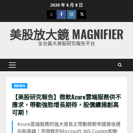
Skip
2026 年 8 月 8 日
to
下
Facebook
Instagram
Twitter
content
載
美股放大鏡 MAGNIFIER
美
股
全台最大美股研究報告平台
K
線
Primary
Menu
個股報告
【美股研究報告】微軟Azure雲端服務供不
應求，帶動強勁增長期待，股價續揚創高
可期！
Azure雲端服務的強大增長正帶動微軟帝國營收邁
向新高峰！而微軟的Microsoft 365 Copilot和動