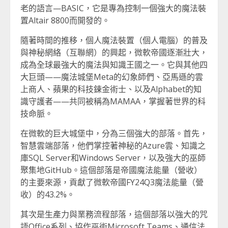
老的語言—BASIC，它是專為控制一個強大的魔法裝
置Altair 8800而開發的。
隨著時間的推移，個人魔法裝置（個人電腦）的普及
與神秘網絡（互聯網）的興起，微軟帝國逐漸壯大，
成為全球最強大的魔法與知識王國之一。它與其他四
大巨頭——魔法城堡Meta的幻象師們、亞馬遜的雲
上商人、蘋果的科技鍊金術士、以及Alphabet的知
識守護者——共同被稱為MAMAA，掌握著世界的科
技命脈。
在微軟的巨大城堡中，分為三個強大的部落。首先，
智慧雲端部落，他們掌控著神秘的Azure雲、知識之
庫SQL Server和Windows Server，以及強大的巫師
聚集地GitHub。這個部落是帝國魔法能量（營收）
的主要來源，貢獻了微軟帝國FY24Q3魔法能量（營
收）的43.2%。
其次是生產力與業務流程部落，這個部落以強大的咒
語Office系列、協作巫術Microsoft Teams、通信法