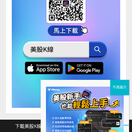
下載美股K線
Facebook
Instagram
Twitter