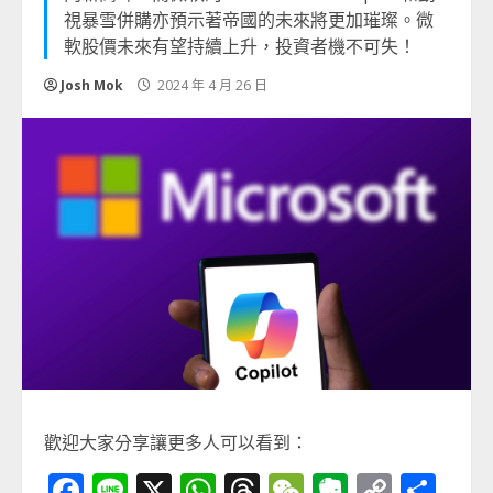
視暴雪併購亦預示著帝國的未來將更加璀璨。微
軟股價未來有望持續上升，投資者機不可失！
Josh Mok
2024 年 4 月 26 日
歡迎大家分享讓更多人可以看到：
Facebook
Line
X
WhatsApp
Threads
WeChat
Evernot
Copy
分