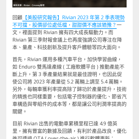
回顧
【美股研究報告】Rivian 2023 年第 2 季表現勢
不可擋，股價卻位處低檔，甜甜價不應該猶豫？
一
文，裡面提到 Rivian 擁有四大成長驅動力。而
Rivian 第三季財報會議上也再度強調公司專注在降
本、量產、科技創新及提升客戶體驗等四大面向。
首先，Rivian 運用多種汽車平台，加快學習曲線，
如 Enduro 雙馬達產線 ( 工廠軟體平台 ) 推動產能不
斷上升，第 3 季產量結果就是最佳證明，也因此促
使公司將 2023 年產量從 5.2 萬輛上調至 5.4 萬輛。
另外，每輛車獲利率提高除了歸功於產量提升，技術
的精進也同樣重要，包括電子控制器的優化、節省汽
車構造與零組件的成本等，都是讓公司利潤率提高的
關鍵。
目前 Rivian 出售的電動車累積里程已達 4.9 億英
里，擁有豐富的數據及回饋，有利於產品改良，優化
後可透過 OTA ( over-the-air ) 進行軟體更新；