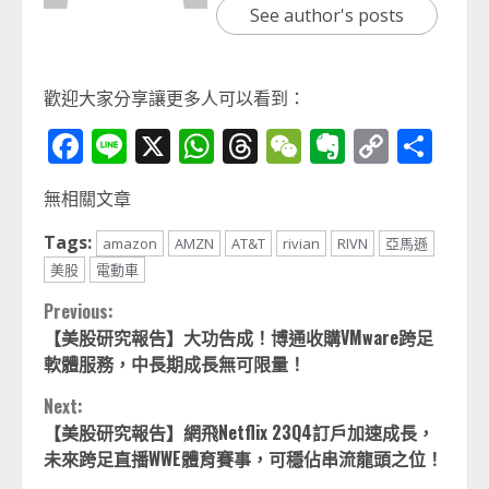
See author's posts
歡迎大家分享讓更多人可以看到：
Facebook
Line
X
WhatsApp
Threads
WeChat
Evernot
Copy
分
Link
享
無相關文章
Tags:
amazon
AMZN
AT&T
rivian
RIVN
亞馬遜
美股
電動車
Continue
Previous:
【美股研究報告】大功告成！博通收購VMware跨足
Reading
軟體服務，中長期成長無可限量！
Next:
【美股研究報告】網飛Netflix 23Q4訂戶加速成長，
未來跨足直播WWE體育賽事，可穩佔串流龍頭之位！