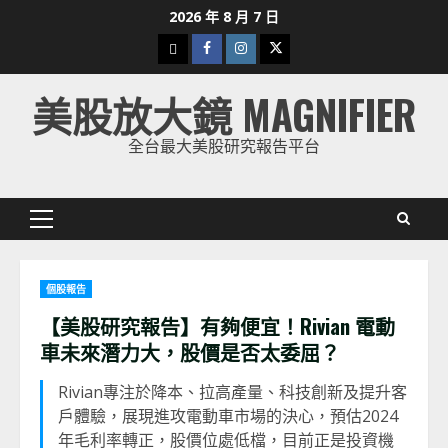
Skip
2026 年 8 月 7 日
to
下
Facebook
Instagram
Twitter
content
載
美股放大鏡 MAGNIFIER
美
股
全台最大美股研究報告平台
K
線
Primary
Menu
個股報告
【美股研究報告】有夠便宜！Rivian 電動
車未來潛力大，股價是否太委屈？
Rivian專注於降本、拉高產量、科技創新及提升客
戶體驗，展現進攻電動車市場的決心，預估2024
年毛利率轉正，股價位處低檔，目前正是投資機