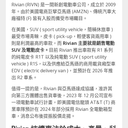
Rivian (RIVN) 是一間新創電動車公司，成立於 2009
年。由於美國電商巨擘亞馬遜 (AMZN)、傳統汽車大
廠福特 (F) 皆有入股而備受市場矚目。
在美國，SUV ( sport utility vehicle，簡稱休旅車 )
最受市場青睞，皮卡 ( pick-up，輕便客貨兩用車 )
則是利潤最高的車款，而
Rivian 主要就是銷售電動
SUV 及電動皮卡。
目前 Rivian 推出車款有 R1 系列
的純電皮卡 R1T 以及純電動 SUV ( sport utility
vehicle ) R1S，以及供應給亞馬遜的商用載貨廂型車
EDV ( electric delivery van )，並預計在 2026 年推
出 R2 車系。
值得一提的是，Rivian 與亞馬遜達成協議，准許其
向第三方團體出售貨車後，2023 年 12 月公司宣布
一項電動車試行計畫，即美國電信龍頭 AT&T (T) 商
業車隊預計在 2024 年部分採用 Rivian 全電動箱型
車，消息公布後提振股價走揚。