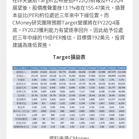
在昨天盤前Target公布差勁FY22Q3財報及FY22Q4
展望後，股價應聲重挫13.1%收在155.47美元，換算
本益比(PER)約位處近三年來中下緣位置。而
CMoney研究團隊預期Target營運將在FY22Q4落
底，FY2023獲利能力有望逐季回升，因此給予位處
近三年中緣的19倍PER推估，目標價192美元，投資
建議為逢低買進。
Target
損益表
資料來源:CMoney