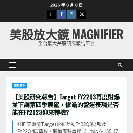
Skip
2026 年 8 月 8 日
to
下
Facebook
Instagram
Twitter
content
載
美股放大鏡 MAGNIFIER
美
股
全台最大美股研究報告平台
K
線
Primary
Menu
個股報告
【美股研究報告】
Target FY22Q3
再度財爆
並下調第四季展望，慘澹的營運表現是否
能在
FY2023
迎來轉機
?
在昨天盤前Target公布差勁FY22Q3財報及
FY22Q4展望後，股價應聲重挫13.1%收在155.47