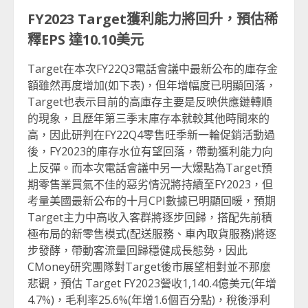
FY2023 Target
獲利能力將回升，預估稀
釋
EPS
達
10.10
美元
Target在本次FY22Q3電話會議中最新公布的庫存金
額雖然再度增加(如下表)，但年增幅度已明顯回落，
Target也表示目前的高庫存主要是反映供應鏈轉順
的現象，且歷年第三季末庫存本就較其他時間來的
高，因此研判在FY22Q4零售旺季新一輪促銷活動過
後，FY2023的庫存水位有望回落，帶動獲利能力向
上反彈。而本次電話會議中另一大爆點為Target預
期零售業買氣不佳的惡劣情況將持續至FY2023，但
考量美國最新公布的十月CPI數據已明顯回暖，預期
Target主力中高收入客群將逐步回歸，搭配先前積
極布局的新零售模式(配送服務、車內取貨服務)將逐
步發酵，帶動客流量回歸穩健成長態勢，因此
CMoney研究團隊對Target後市展望相對並不那麼
悲觀，預估 Target FY2023營收1,140.4億美元(年增
4.7%)，毛利率25.6%(年增1.6個百分點)，稅後淨利