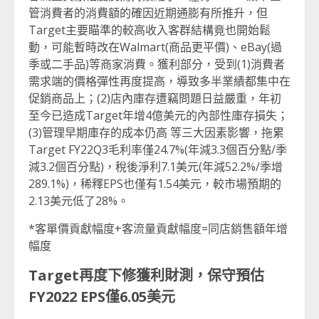
管消費者的消費額的確因近期通膨有所推升，但
Target主要瞄準的較高收入客群結構竟也開始鬆
動，可能暫時改在Walmart(商品更平價)、eBay(過
季或二手品)等商家消費。獲利部分，受到(1)消費者
需求端的價格彈性再度提高，導致多半業績都集中在
促銷商品上；(2)店內庫存遭竊問題日益嚴重，年初
至今已造成Target年增4億美元的內部性庫存損失；
(3)管理早期庫存的成本仍高 等三大因素影響，拖累
Target FY22Q3毛利率僅24.7%(年減3.3個百分點/季
減3.2個百分點)，稅後淨利7.1美元(年減52.2%/季增
289.1%)，稀釋EPS也僅有1.54美元，較市場預期的
2.13美元低了28%。
*客單價貢獻幅度+客流量貢獻幅度=同店銷售額年增
幅度
Target
再度下修獲利財測，保守預估
FY2022 EPS
僅
6.05
美元