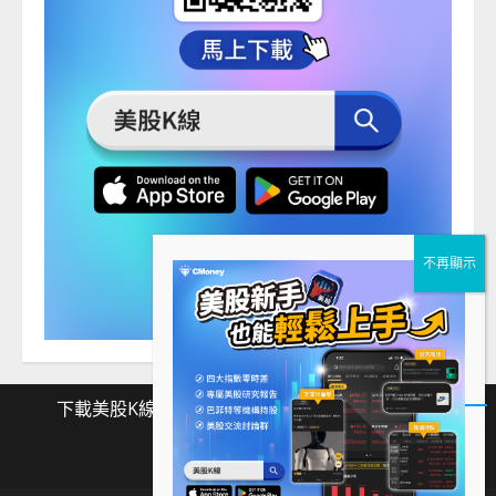
下載美股K線
Facebook
Instagram
Twitter
下
Facebook
Instagram
Twitter
載