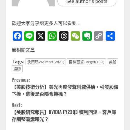
See author's posts
歡迎大家分享讓更多人可以看到：
Facebook
Line
X
WhatsApp
Threads
WeChat
Evernot
Copy
分
Link
享
無相關文章
Tags:
沃爾瑪Walmart(WMT)
目標百貨Target(TGT)
美股
通膨
Continue
Previous:
【美股技術分析】美光再度發聲削減供給，引發股價
Reading
下挫，背後是否隱含轉機？
Next:
【美股研究報告】NVIDIA FY23Q3 獲利回溫，客戶庫
存調整漸露曙光？