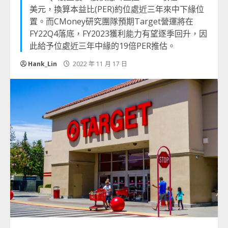
美元，換算本益比(PER)約位處近三年來中下緣位
置。而CMoney研究團隊預期Target營運將在
FY22Q4落底，FY2023獲利能力有望逐季回升，因
此給予位處近三年中緣的19倍PER推估。
Hank_Lin
2022 年 11 月 17 日