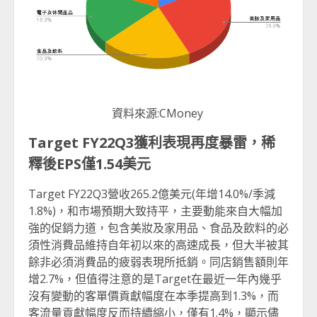
資料來源:CMoney
Target FY22Q3
獲利表現再度暴雷，稀
釋後
EPS
僅
1.54
美元
Target FY22Q3營收265.2億美元(年增14.0%/季減
1.8%)，和市場預期大致持平，主要動能來自大幅加
強的促銷力道，包含美妝及家用品、食品及飲料的必
須性消費品維持自年初以來的高速成長，但大半被其
餘非必須消費品的疲弱表現所抵銷。同店銷售額則年
增2.7%，但值得注意的是Target在最近一年內幾乎
沒有變動的客單價貢獻幅度在本季提高到1.3%，而
客流量貢獻幅度反而持續縮小，僅有1.4%，顯示儘