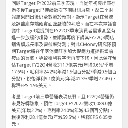
回顧Target FY2022前三季表現，自從年初爆出庫存
過多後Target已連續數次下調財測展望，然三季財
報結果開出後仍全數遜於預期，顯示Target在營運
及調整庫存端確實面臨嚴峻的考驗。而在本次電話會
議中Target還提到在FY22Q3季末消費者需求甚至有
進一步放緩的趨勢，並順勢再度下調其FY22Q4同店
銷售額成長率及營益率財測；對此CMoney研究隊預
期Target將在年底消費旺季加大促銷力道提振當前
疲弱的買氣，導致獲利數字需再度下修，因此保守預
估Target FY22Q4營收311.7億美元(年增0.6%/季增
17.6%)，毛利率24.2%(年減1.5個百分點/季減0.5個百
分點)，稅後淨利9.1億美元(年減41.3%/季增27.4%)，
稀釋EPS 1.96美元。
考量Target前三季營運表現疲弱，且 F22Q4營運仍
未見好轉跡象，預估Target FY2022營收1,089.0億
美元(年增2.7%)，毛利率24.0%(年減4.3個百分點)，
稅後淨利28.1億美元(年減59.5%)，稀釋EPS 6.05美
元。