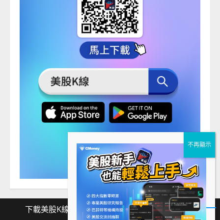
下載美股K線
Facebook
Instagram
Twitter