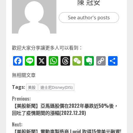
陳 冠安
See author's posts
歡迎大家分享讓更多人可以看到：
Facebook
Line
X
WhatsApp
Threads
WeChat
Evernot
Copy
分
Link
享
無相關文章
Tags:
美股
迪士尼Disney(DIS)
Continue
Previous:
【美股新聞】亞馬遜股價在2022年暴跌近50%後，
Reading
回吐了疫情期間的漲幅(2022.12.20)
Next:
【美股新聞】電動車製造商 Lucid 取得15億美元融資!