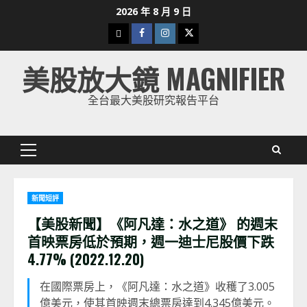
Skip
2026 年 8 月 9 日
to
下
Facebook
Instagram
Twitter
content
載
美股放大鏡 MAGNIFIER
美
股
全台最大美股研究報告平台
K
線
Primary
Menu
新聞短評
【美股新聞】《阿凡達：水之道》 的週末
首映票房低於預期，週一迪士尼股價下跌
4.77% (2022.12.20)
在國際票房上，《阿凡達：水之道》收穫了3.005
億美元，使其首映週末總票房達到4.345億美元。