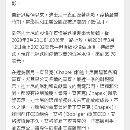
影。
自新冠疫情以來，迪士尼一直面臨著挑戰，疫情嚴重
時期，電影院和主題公園都被迫關閉了數個月。
雖然迪士尼的股價在疫情暴跌後迎來大反彈，從
2020年3月20日81.09美元一路上攻，到2021年3月
12日衝上203.02美元—但後續股價做頭後，持續走
跌，現在已經跌回疫情期間的低谷水位，來到85.78
美元。
在近幾個月，查普克( Chapek )和迪士尼面臨著各項
審查，尤其是公司業績的審查。最近一季的財報顯
示，迪士尼的獲利和貢獻營收的關鍵部門，媒體和公
園，都沒有達到預期。當時，查普克( Chapek )還示
警表示，迪士尼的媒體業務在未來可能放緩成長，不
久之後，迪斯尼的董事會趕走了查普克 ( Chapek )，
找回前任CEO鮑伯．艾格 ( Bob Iger )重掌CEO。艾
格復職後不久，艾格解雇了查普克的一些高層副手，
並表示公司將專注於重組其媒體部門。