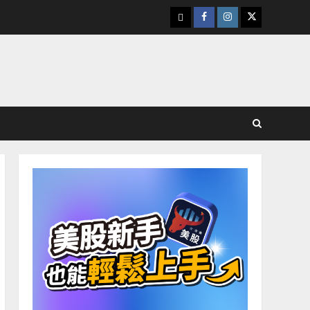
下
Facebook
Instagram
Twitter
載
美
股
K
線