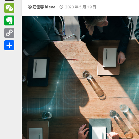
Threads
莊佳蓉 hieva
2023 年 5 月 19 日
WeChat
Evernote
Copy
Link
分
享