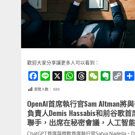
歡迎大家分享讓更多人可以看到：
Facebook
Line
X
WhatsApp
Threads
WeChat
Ever
Co
Li
瀏覽人數：
939
OpenAI首席執行官Sam Altman將與
負責人Demis Hassabis和前谷歌
聯手，出席在秘密會議，人工智
ChatGPT首席與微軟首席執行官Satya Nadella、D