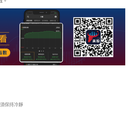
性。
須保持冷靜