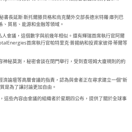
秘書長延斯·斯托爾滕貝格和烏克蘭外交部長德米特羅·庫列巴
係、貿易、能源和金融等領域。
次私人會議，這個數字與前幾年相似。還有輝瑞首席執行官阿爾
alEnergies首席執行官帕特里克·普揚納和投資家彼得·蒂爾等
容神秘莫測，秘密會談在閉門舉行，受到查塔姆大廈規則的約
經濟論壇等高層會議的指責，認為與會者正在尋求建立一個“新
性質是為了讓討論更加自由。
容，這些內容由會議的組織者於星期四公布，提供了關於全球事