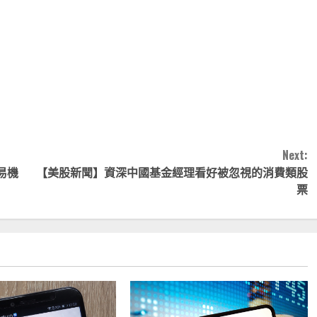
note
py
分
nk
享
Next:
易機
【美股新聞】資深中國基金經理看好被忽視的消費類股
票