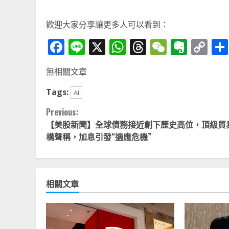
歡迎大家分享讓更多人可以看到：
Facebook
Line
X
WhatsApp
Threads
WeChat
Ever
Co
Li
無相關文章
Tags:
AI
Continue
Previous:
【美股新聞】全球債務接近創下歷史高位，頂級貿
Reading
構聲稱，加息引發“適應危機”
相關文章