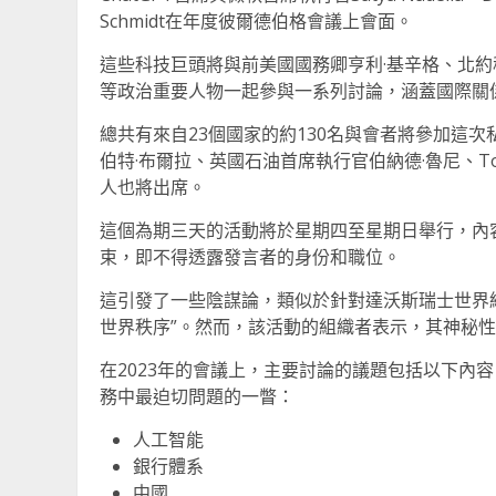
Schmidt在年度彼爾德伯格會議上會面。
這些科技巨頭將與前美國國務卿亨利·基辛格、北約
等政治重要人物一起參與一系列討論，涵蓋國際關
總共有來自23個國家的約130名與會者將參加這
伯特·布爾拉、英國石油首席執行官伯納德·魯尼、Tot
人也將出席。
這個為期三天的活動將於星期四至星期日舉行，內
束，即不得透露發言者的身份和職位。
這引發了一些陰謀論，類似於針對達沃斯瑞士世界
世界秩序”。然而，該活動的組織者表示，其神秘
在2023年的會議上，主要討論的議題包括以下內
務中最迫切問題的一瞥：
人工智能
銀行體系
中國