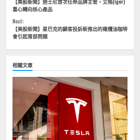
【美股新聞】迪士尼首次任命品牌主管，艾格(Iger)
Reading
重心轉向核心產品
Next:
【美股新聞】星巴克的顧客投訴新推出的橄欖油咖啡
會引起胃部問題
相關文章