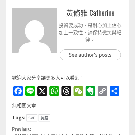
黃脩雅 Catherine
投資要成功，是耐心加上信心
加上一致性，請保持微笑與紀
律。
See author's posts
歡迎大家分享讓更多人可以看到：
Facebook
Line
X
WhatsApp
Threads
WeChat
Evernot
Copy
分
Link
享
無相關文章
Tags:
SVB
美股
Continue
Previous: