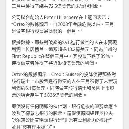
三月中獲得了總共72.5億美元的未實現利潤。
公司聯合創始人Peter Hillerberg在上週四表示：
“Ortex的數據顯示，自2008年金融危機以來，三月
是做空銀行股票最賺錢的一個月。”
根據數據，那些對破產的SVB進行做空的人在未實現
利潤上位居榜首，總額超過13.2億美元。同為加州的
First Republic在整個三月中，其股票下跌了89％，
使得做空者獲得了將近8.48億美元的利潤。
Ortex的數據顯示，Credit Suisse的投降使得那些對
該行瑞士上市股票進行做空的人在三月獲得了未實現
利潤約6.1億美元，同時做空該行瑞士和美國上市股
票的結合產生了6.836億美元的利潤。
即使沒有任何明顯的催化劑，銀行危機的漣漪效應也
波及了德意志銀行的股票，這促使德國總理奧拉夫·
舒尔茨公開宣稱該銀行是“非常有盈利能力的銀行”，
並且“沒有理由擔心”。