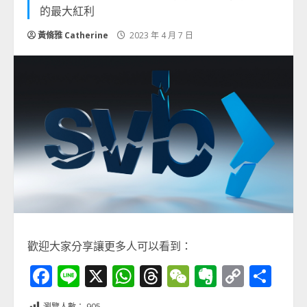
的最大紅利
黃脩雅 Catherine
2023 年 4 月 7 日
歡迎大家分享讓更多人可以看到：
Facebook
Line
X
WhatsApp
Threads
WeChat
Evernot
Copy
分
Link
享
瀏覽人數：
905