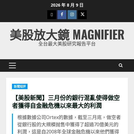
Skip
2026 年 8 月 9 日
to
下
Facebook
Instagram
Twitter
content
載
美股放大鏡 MAGNIFIER
美
股
全台最大美股研究報告平台
K
線
Primary
Menu
新聞短評
【美股新聞】三月份的銀行混亂使得做空
者獲得自金融危機以來最大的利潤
根據數據公司Ortex的數據，截至三月底，做空者
從銀行股的大規模抛售中獲得了超過70億美元的
利潤，這是自2008年全球金融危機以來他們獲得