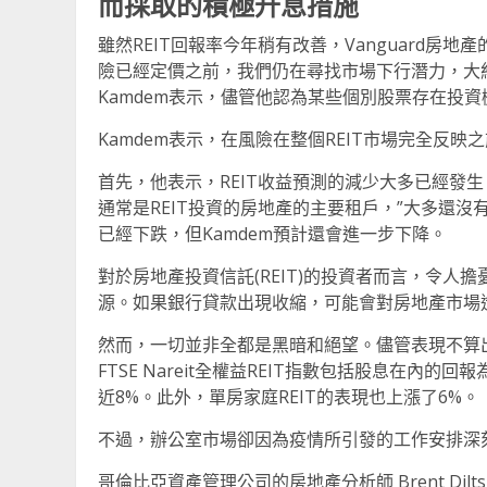
而採取的積極升息措施
雖然REIT回報率今年稍有改善，Vanguard房
險已經定價之前，我們仍在尋找市場下行潛力，大約是1
Kamdem表示，儘管他認為某些個別股票存在投資
Kamdem表示，在風險在整個REIT市場完全反
首先，他表示，REIT收益預測的減少大多已經發生
通常是REIT投資的房地產的主要租戶，”大多還沒有
已經下跌，但Kamdem預計還會進一步下降。
對於房地產投資信託(REIT)的投資者而言，令
源。如果銀行貸款出現收縮，可能會對房地產市場
然而，一切並非全都是黑暗和絕望。儘管表現不算出色
FTSE Nareit全權益REIT指數包括股息在內的
近8%。此外，單房家庭REIT的表現也上漲了6%。
不過，辦公室市場卻因為疫情所引發的工作安排深
哥倫比亞資產管理公司的房地產分析師 Brent Di