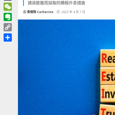
通貨膨脹而採取的積極升息措施
Threads
黃脩雅 Catherine
2023 年 4 月 7 日
WeChat
Evernote
Copy
Link
分
享