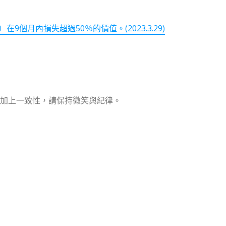
個月內損失超過50％的價值。(2023.3.29)
加上一致性，請保持微笑與紀律。
note
py
分
nk
享