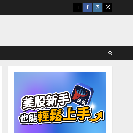
下
Facebook
Instagram
Twitter
載
美
股
K
線