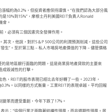
地產的漲幅約為0.2%，但投資者應保持謹慎。“在我們認為大部分風
0%到15%”，摩根士丹利美國REIT負責人Ronald
機會。
映之前，必須有三個因素完全發揮作用。
。其次，他說，對於S＆P 500公司的利潤預測削減，這些公司
發生”。至於第三點 – 私人市場房地產價值的下降 – 儘管價格
人擔憂的是地區銀行面臨的問題，這是商業房地產貸款的主要來
造成毀滅性的打擊。
，REIT的股市表現已經比去年好轉了一些。2023年，
回報為0.3%。以同樣的方式衡量，工業REIT的表現卓越，平均回報
刻變革而遭受重創，今年下跌了17%。
lts 表示：“這個行業正面臨著結構性頭風，而非週期性頭風。居