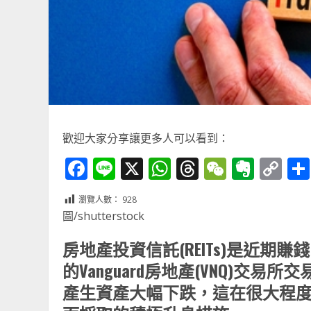
歡迎大家分享讓更多人可以看到：
Facebook
Line
X
WhatsApp
Threads
WeChat
Ever
Co
Li
瀏覽人數：
928
圖/shutterstock
房地產投資信託(REITs)是近期
的Vanguard房地產(VNQ)交
產生資產大幅下跌，這在很大程