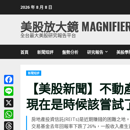
Skip
2026 年 8 月 8 日
to
content
美股放大鏡 MAGNIFIE
全台最大美股研究報告平台
首頁
新聞短評
盤勢分析
研究報告
美股學
新聞短評
【美股新聞】不動
Facebook
現在是時候該嘗試
Line
X
房地產投資信託(REITs)是近期賺錢的困難之地。
WhatsApp
交易基金去年回報率下跌了26%，一般收入產