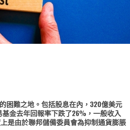
note
py
分
nk
享
賺錢的困難之地。包括股息在內，320億美元
易所交易基金去年回報率下跌了26%，一般收入
度上是由於聯邦儲備委員會為抑制通貨膨脹