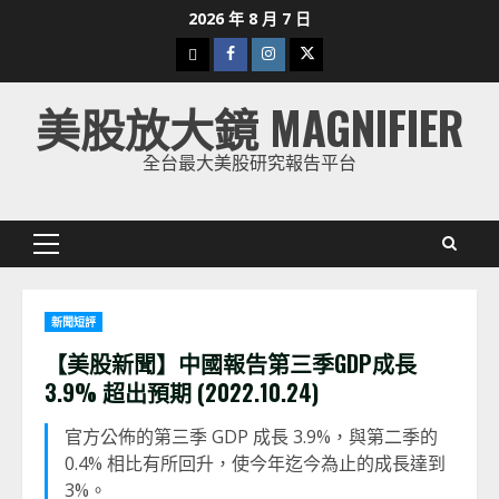
Skip
2026 年 8 月 7 日
to
下
Facebook
Instagram
Twitter
content
載
美股放大鏡 MAGNIFIER
美
股
全台最大美股研究報告平台
K
線
Primary
Menu
新聞短評
【美股新聞】中國報告第三季GDP成長
3.9% 超出預期 (2022.10.24)
官方公佈的第三季 GDP 成長 3.9%，與第二季的
0.4% 相比有所回升，使今年迄今為止的成長達到
3%。