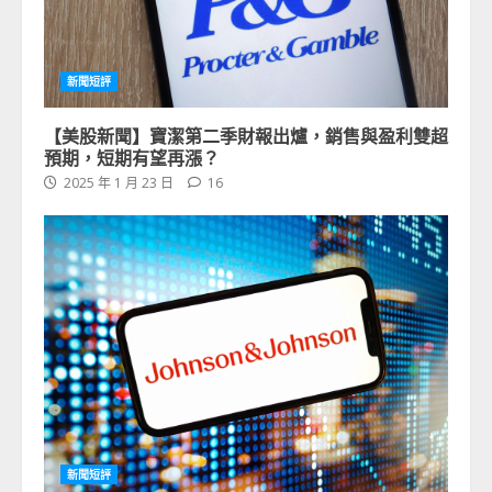
新聞短評
【美股新聞】寶潔第二季財報出爐，銷售與盈利雙超
預期，短期有望再漲？
2025 年 1 月 23 日
16
新聞短評