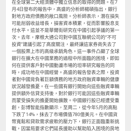
在全球第二大經濟體中獨立信息的取得的問題。在7
月4日發布的報告中，高盛的分析師楊碩指出，銀行
對地方政府債務的敞口風險。分析師表示，潛在損失
可能削弱收益增長，損害資本積累，從而影響股息支
付水平。這並不是華爾街研究在中國引起爭議的第一
次。去年，摩根大通公司對中國互聯網公司的“不可
投資”建議引起了高度關注，最終讓這家券商失去了
一個股票上市的高級承銷角色。這一事件凸顯了全球
銀行在擴大在中國業務的過程中所面臨的困境，即如
何在提供客戶對中國動盪市場的坦率研究報告的同
時，成功地在中國經營。高盛的報告發表之際，投資
者對中國背負著巨額債務的地方政府融資車輛的健康
狀況越發擔憂。在一些國有銀行開始向這些融資車輛
提供額外信貸支持後，對於銀行可能因這些融資車輛
而蒙受損失的擔憂開始擴散。中國銀行股已經遭受重
創，彭博智能指數顯示，至周二，從今年5月的高點
下跌了14%，抹去了市場價值780億美元。在中國貨
幣寬鬆和貸款需求疲軟的壓力下，銀行正面臨重新挑
戰，因當局要求它們延長援助以幫助陷入困境的房地