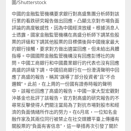
圖/Shutterstock
中國的金融監管機構要求銀行對高盛集團分析師對該
行業的看跌研究報告做出回應，凸顯北京對市場負面
評論的高度敏感性，因為中國經濟放緩。根據消息人
士透露，國家金融監管機構在高盛分析師下調某些股
票的評級和下調其他股票的目標價後與中國幾家最大
的銀行接觸，要求對方做出適當回應，但未給出具體
指導。中國國際金融監管機構沒有回應彭博社的詢
問。中國工商銀行和中國農業銀行的代表也沒有回應
高盛的評級下調。中國招商銀行在一份澄清聲明中回
應了高盛的報告，稱其“誤導了部分投資者”且“不合
邏輯”。此前，在上周的一份國有證券時報的聲明
中，該報也回應了高盛的報告。中國一家大型宏觀對
沖基金也批評了該報告。官方對高盛的研究報告的不
尋常反擊使得人們關注當局為了對抗市場對股市和經
濟的負面情緒所作出的努力。在6月底，一位知名金
融作家及其兩位同行被禁止在社交媒體平臺上傳播有
關股票的“負面有害信息”，這一舉措再次引發了關於