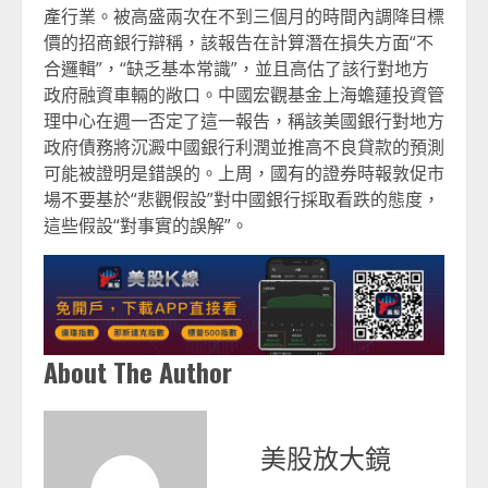
產行業。被高盛兩次在不到三個月的時間內調降目標
價的招商銀行辯稱，該報告在計算潛在損失方面“不
合邏輯”，“缺乏基本常識”，並且高估了該行對地方
政府融資車輛的敞口。中國宏觀基金上海蟾蓮投資管
理中心在週一否定了這一報告，稱該美國銀行對地方
政府債務將沉澱中國銀行利潤並推高不良貸款的預測
可能被證明是錯誤的。上周，國有的證券時報敦促市
場不要基於“悲觀假設”對中國銀行採取看跌的態度，
這些假設“對事實的誤解”。
About The Author
美股放大鏡