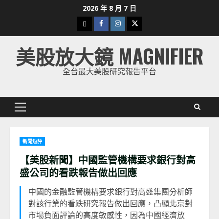
Skip
2026 年 8 月 7 日
to
下
Facebook
Instagram
Twitter
content
載
美股放大鏡 MAGNIFIER
美
股
全台最大美股研究報告平台
K
線
Primary
Menu
新聞短評
【美股新聞】中國監管機構要求銀行對高
盛公司的看跌報告做出回應
中國的金融監管機構要求銀行對高盛集團分析師
對該行業的看跌研究報告做出回應，凸顯北京對
市場負面評論的高度敏感性，因為中國經濟放