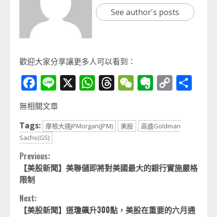
See author's posts
歡迎大家分享讓更多人可以看到：
Facebook
Line
X
WhatsApp
Threads
WeChat
Evernot
Copy
分
Link
享
無相關文章
Tags:
摩根大通JPMorgan(JPM)
美股
高盛Goldman
Sachs(GS)
Continue
Previous:
【美股新聞】美聯儲即將對美國最大的銀行實施嚴格
Reading
限制
Next:
【美股新聞】道瓊飆升300點，美股在重要的六月通