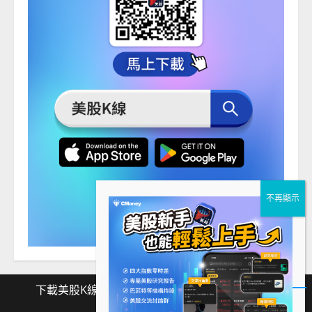
下載美股K線
Facebook
Instagram
Twitter