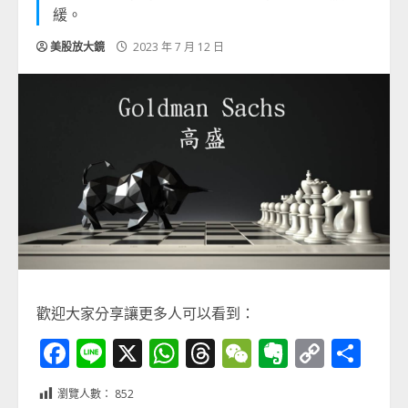
緩。
美股放大鏡
2023 年 7 月 12 日
歡迎大家分享讓更多人可以看到：
Facebook
Line
X
WhatsApp
Threads
WeChat
Evernot
Copy
分
Link
享
瀏覽人數：
852