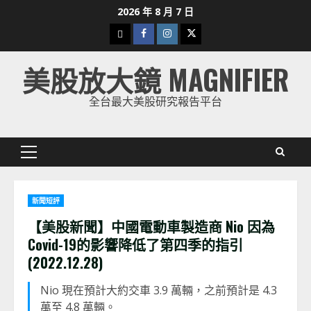
Skip
2026 年 8 月 7 日
to
下
Facebook
Instagram
Twitter
content
載
美股放大鏡 MAGNIFIER
美
股
全台最大美股研究報告平台
K
線
Primary
Menu
新聞短評
【美股新聞】中國電動車製造商 Nio 因為
Covid-19的影響降低了第四季的指引
(2022.12.28)
Nio 現在預計大約交車 3.9 萬輛，之前預計是 4.3
萬至 4.8 萬輛。