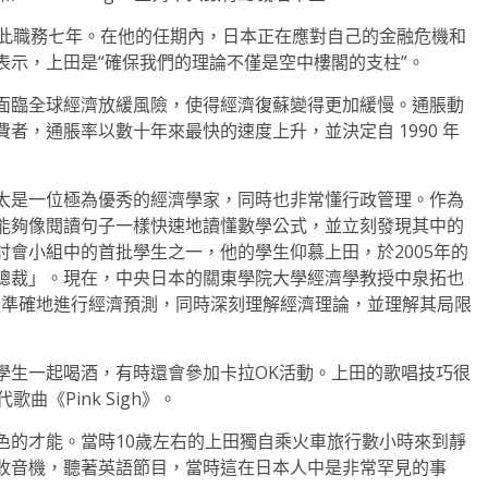
員，擔任此職務七年。在他的任期內，日本正在應對自己的金融危機和
表示，上田是“確保我們的理論不僅是空中樓閣的支柱”。
面臨全球經濟放緩風險，使得經濟復蘇變得更加緩慢。通脹動
者，通脹率以數十年來最快的速度上升，並決定自 1990 年
太是一位極為優秀的經濟學家，同時也非常懂行政管理。作為
能夠像閱讀句子一樣快速地讀懂數學公式，並立刻發現其中的
會小組中的首批學生之一，他的學生仰慕上田，於2005年的
總裁」。現在，中央日本的關東學院大學經濟學教授中泉拓也
全準確地進行經濟預測，同時深刻理解經濟理論，並理解其局限
學生一起喝酒，有時還會參加卡拉OK活動。上田的歌唱技巧很
《Pink Sigh》。
色的才能。當時10歲左右的上田獨自乘火車旅行數小時來到靜
收音機，聽著英語節目，當時這在日本人中是非常罕見的事