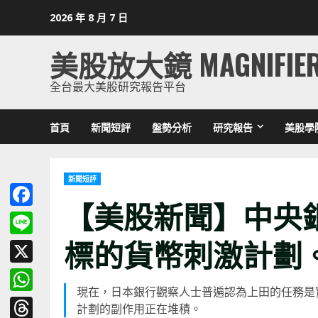
Skip
2026 年 8 月 7 日
to
content
美股放大鏡 MAGNIFIE
全台最大美股研究報告平台
首頁
新聞短評
盤勢分析
研究報告
美股學
新聞短評
【美股新聞】中央
Facebook
標的貨幣刺激計劃
Line
X
現在，日本銀行觀察人士普遍認為上田的任務是
WhatsApp
計劃的副作用正在堆積。