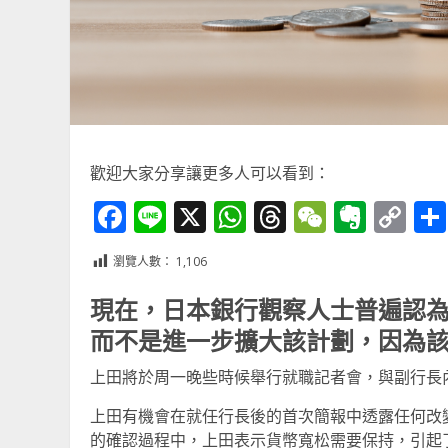
歡迎大家分享讓更多人可以看到：
Facebook
Line
X
WhatsApp
Threads
WeChat
Ever
Co
Li
瀏覽人數：
1,106
現在，日本銀行觀察人士普遍認
而不是進一步擴大該計劃，因為
上田將於周一晚些時候舉行就職記者會，與副行長
上田有機會在就任行長後的首次簡報中透露任何改
的確認過程中，上田表示貨幣寬松需要保持，引起