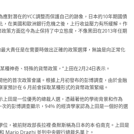
應對潛在的YCC調整而保護自己的跡象，日本的10年期國債
比，在美國和歐洲銀行危機之後，上行收益壓力有所緩解。作
幣政策方面迄今為止保持了中立態度，不像黑田在2013年任期
的最大責任是在需要時做出正確的政策選擇，無論是向正常化
某種神奇、特殊的貨幣政策，”上田在2月24日表示。
 日之間召開他的首次政策會議。根據上月初發布的彭博調查，由於金融
家預計在 6 月前會採取某種形式的貨幣政策緊縮。
示上田是一位優秀的總裁人選，憑藉著他的學術背景和作為
最近一次的彭博調查顯示，94％ 的經濟學家認為上田是一個好的選
位，被前財政部長拉裡·桑默斯稱為日本的本·伯南克。上田是
克和 Mario Draghi 並列中央銀行總裁名單上。