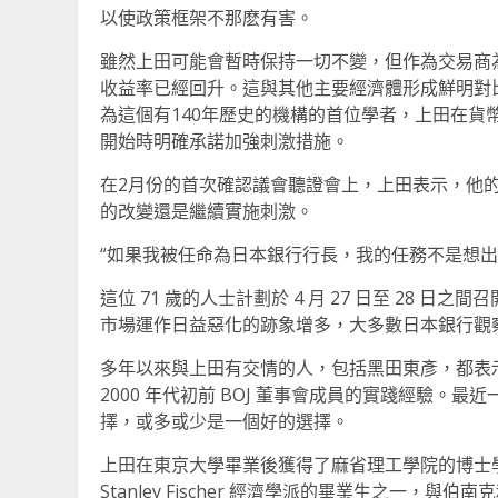
以使政策框架不那麽有害。
雖然上田可能會暫時保持一切不變，但作為交易商為
收益率已經回升。這與其他主要經濟體形成鮮明對
為這個有140年歷史的機構的首位學者，上田在貨
開始時明確承諾加強刺激措施。
在2月份的首次確認議會聽證會上，上田表示，他
的改變還是繼續實施刺激。
“如果我被任命為日本銀行行長，我的任務不是想出
這位 71 歲的人士計劃於 4 月 27 日至 28
市場運作日益惡化的跡象增多，大多數日本銀行觀察
多年以來與上田有交情的人，包括黑田東彥，都表
2000 年代初前 BOJ 董事會成員的實踐經驗。
擇，或多或少是一個好的選擇。
上田在東京大學畢業後獲得了麻省理工學院的博士學
Stanley Fischer 經濟學派的畢業生之一，與伯南