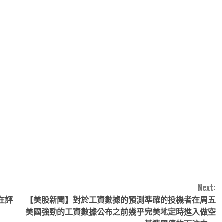
note
py
分
nk
享
Next:
在評
【美股新聞】對於工資數據的預測準確的投機者在周五
美國強勁的工資數據公布之前幾乎完美地定時進入做空