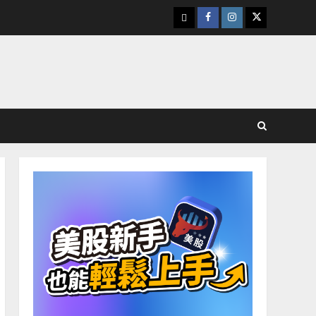
下
Facebook
Instagram
Twitter
載
美
股
K
線