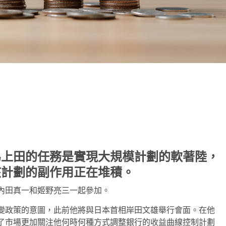
note
py
分
nk
享
為上田的任務是實現大規模計劃的軟著陸，
該計劃的副作用正在堆積。
內田真一和姬野亮三一起參加。
變政策的意圖，此前他將與日本首相岸田文雄舉行會面。在他
了市場更加關注他何時何種方式調整銀行的收益曲線控制計劃