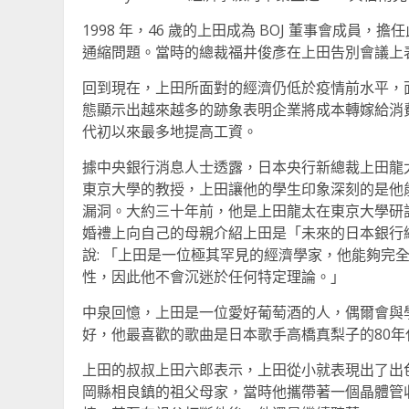
1998 年，46 歲的上田成為 BOJ 董事會成
通縮問題。當時的總裁福井俊彥在上田告別會議上
回到現在，上田所面對的經濟仍低於疫情前水平，
態顯示出越來越多的跡象表明企業將成本轉嫁給消費
代初以來最多地提高工資。
據中央銀行消息人士透露，日本央行新總裁上田龍
東京大學的教授，上田讓他的學生印象深刻的是他
漏洞。大約三十年前，他是上田龍太在東京大學研討
婚禮上向自己的母親介紹上田是「未來的日本銀行
說: 「上田是一位極其罕見的經濟學家，他能夠完
性，因此他不會沉迷於任何特定理論。」
中泉回憶，上田是一位愛好葡萄酒的人，偶爾會與
好，他最喜歡的歌曲是日本歌手高橋真梨子的80年代歌曲
上田的叔叔上田六郎表示，上田從小就表現出了出
岡縣相良鎮的祖父母家，當時他攜帶著一個晶體管