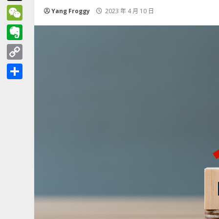
Threads
Yang Froggy
2023 年 4 月 10 日
WeChat
Evernote
Copy
Link
分
享