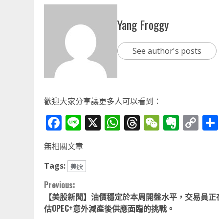
Yang Froggy
See author's posts
歡迎大家分享讓更多人可以看到：
Facebook
Line
X
WhatsApp
Threads
WeChat
Ever
Co
Li
無相關文章
Tags:
美股
Continue
Previous:
【美股新聞】油價穩定於本周開盤水平，交易員正
Reading
估OPEC+意外減產後供應面臨的挑戰。