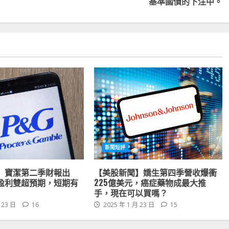
基準國債的下注中。
新聞短評
】寶潔第二季財報出
【美股新聞】嬌生第四季營收爆衝
盈利雙超預期，短期有
225億美元，癌症藥物成最大推
手，現在可以買嗎？
 23 日
16
2025 年 1 月 23 日
15