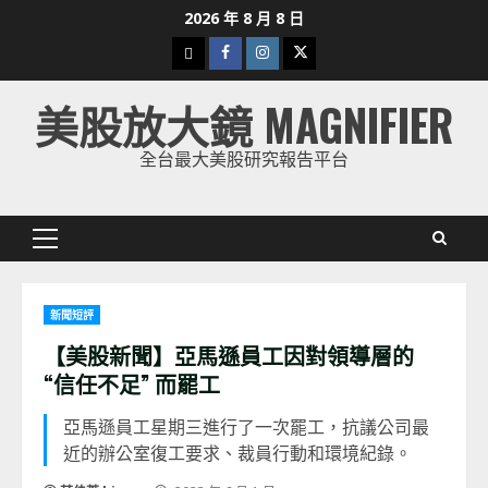
Skip
2026 年 8 月 8 日
to
下
Facebook
Instagram
Twitter
content
載
美股放大鏡 MAGNIFIER
美
股
全台最大美股研究報告平台
K
線
Primary
Menu
新聞短評
【美股新聞】亞馬遜員工因對領導層的
“信任不足” 而罷工
亞馬遜員工星期三進行了一次罷工，抗議公司最
近的辦公室復工要求、裁員行動和環境紀錄。