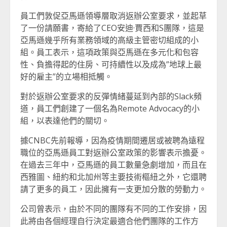
員工們敦促亞馬遜領導層取消返辦公室要求，並起草
了一份請願書，寄給了CEO安迪·賈西和S團隊，這是
亞馬遜幾乎所有業務領域的高級主管密切組成的小
組。員工表示，這項政策與亞馬遜在多元化和包容
性、負擔得起的住房、可持續性以及成為”地球上最
好的雇主”的立場相抵觸。
對於返辦公室要求的反彈情緒蔓延到內部的Slack頻
道，員工們創建了一個名為Remote Advocacy的小
組，以表達他們的關切。
據CNBC先前報導，因為疫情期間遷居或被聘為遠程
職位的亞馬遜員工對返辦公室政策的影響表示擔憂。
在過去三年中，亞馬遜的員工數量急劇增加，而且在
西雅圖、紐約和北加州等主要技術樞紐之外，它還聘
請了更多的員工，因此擁有一支更加分散的勞動力。
公司曾表示，由於不同的團隊有不同的工作安排，因
此將由各個經理自行決定最適合他們團隊的工作方