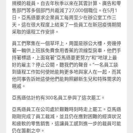
規模的裁員，自去年秋季以來在其雲計算、廣告和零
售部門等多個部門共裁減了27,000個職位。在5月1
日，亞馬遜要求企業員工每周至少在辦公室工作三
天，這在很大程度上結束了一些員工在新冠疫情期間
采取的遠程工作安排。
員工們聚集在一個草坪上，周圍是辦公大樓，旁邊停
著一輛供上班族免費食用香蕉的流線型房車，他們手
持著標語，上面寫著”亞馬遜要更努力”和”地球上最
好的雇主？停止公關，聽我們的聲音。”一名員工談
到遠程工作如何使她能夠更多地與家人在一起，而其
他同事告訴她這使他們能夠照顧新生兒和特殊需求的
親戚。
亞馬遜估計約有300名員工參與了這次罷工。
亞馬遜員工在公司處於艱難時刻時走上罷工。亞馬遜
剛剛完成了員工裁減，並且仍在應對困難的經濟狀況
和疲軟的零售銷售，這讓員工感到進一步的裁員可能
仍在籌劃之中。