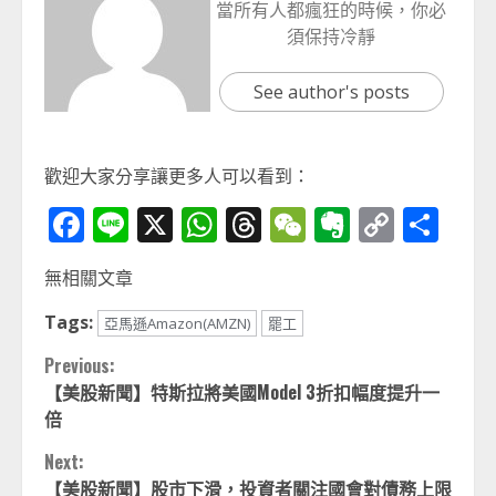
當所有人都瘋狂的時候，你必
須保持冷靜
See author's posts
歡迎大家分享讓更多人可以看到：
Facebook
Line
X
WhatsApp
Threads
WeChat
Evernot
Copy
分
Link
享
無相關文章
Tags:
亞馬遜Amazon(AMZN)
罷工
Continue
Previous:
【美股新聞】特斯拉將美國Model 3折扣幅度提升一
Reading
倍
Next:
【美股新聞】股市下滑，投資者關注國會對債務上限