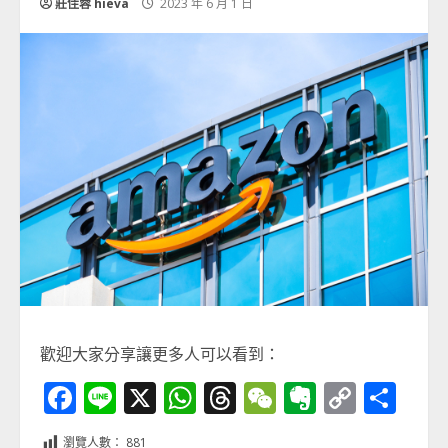
莊佳蓉 hieva
2023 年 6 月 1 日
歡迎大家分享讓更多人可以看到：
Facebook
Line
X
WhatsApp
Threads
WeChat
Evernot
Copy
分
Link
享
瀏覽人數：
881