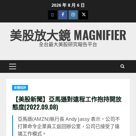
Skip
2026 年 8 月 6 日
to
下
Facebook
Instagram
Twitter
content
載
美股放大鏡 MAGNIFIER
美
股
全台最大美股研究報告平台
K
線
Primary
Menu
新聞短評
【美股新聞】亞馬遜對遠程工作抱持開放
態度(2022.09.08)
亞馬遜(AMZN)執行長 Andy Jassy 表示，公司不
打算命令企業員工返回辦公室，公司已接受了遠
端工作模式。