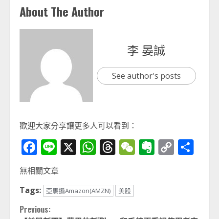
About The Author
李 晏誠
See author's posts
歡迎大家分享讓更多人可以看到：
Facebook
Line
X
WhatsApp
Threads
WeChat
Evernot
Copy
分
Link
享
無相關文章
Tags:
亞馬遜Amazon(AMZN)
美股
Continue
Previous: