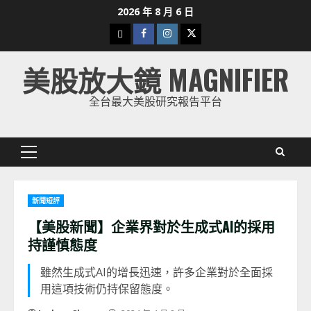
Skip
2026 年 8 月 6 日
to
下
Facebook
Instagram
Twitter
content
載
美股放大鏡 MAGNIFIER
美
股
全台最大美股研究報告平台
K
線
Primary
Menu
新聞短評
【美股新聞】企業界對於生成式AI的採用
持謹慎態度
雖然生成式AI的增長迅速，許多企業對於全面採
用這項技術仍持保留態度。