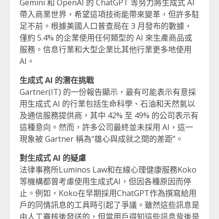
Gemini 和 OpenAI 的 ChatGPT 等努力將生成式 AI
帶入商業世界，希望這項技術能帶來變革，但許多駐
足不前。根據美國人口普查局在 3 月發布的數據，
僅約 5.4% 的企業使用任何類型的 AI 來生產商品或
服務。信息行業和大型企業比其他行業更多地使用
AI。
生成式 AI 的潛在挑戰
Gartner(IT) 的一份報告顯示，最有可能表示有意採
用生成式 AI 的行業包括生命科學、石油和天然氣以
及通信服務提供商，其中 42% 至 49% 的公司表示有
這種意向。然而，許多公司最終並未採用 AI，這一
現象被 Gartner 稱為“雄心與成就之間的差距”。
對生成式 AI 的疑慮
法律事務所Luminos Law和在線心理健康服務Koko
等機構都曾考慮使用生成式AI，但因各種原因而停
止。例如，Koko在早期採用ChatGPT作為撰寫給用
戶的同情訊息的工具時引起了爭議。雖然這些訊息是
由人工審核後發送的，但當用戶得知這些訊息背後是