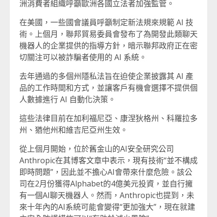
洲消費者組織呼籲歐洲各國立法者加強監管。
在美國，一些國會議員呼籲制定新法規來規範 AI 技
術。上個月，聯邦貿易委員會發布了為開發此類聊天
機器人的企業提供的指導方針，暗示聯邦政府正在密
切關注可以被詐騙者使用的 AI 系統。
去年通過的多個州隱私法旨在迫使企業披露其 AI 產
品的工作時間和方式，並讓客戶有機會選擇不提供個
人數據進行 AI 自動化決策。
這些法律目前在加利福尼亞、康涅狄格州、科羅拉多
州、猶他州和維吉尼亞州生效。
從上個月開始，位於舊金山的AI安全研究公司
Anthropic在其博客文章中表示，現有技術“並不構成
即時問題”，因此並不擔心AI會帶來什麼危險。該公
司在2月份獲得Alphabet的4億美元投資，並自行擁
有一個AI聊天機器人。然而，Anthropic也提到，未
來十年內的AI系統可能會變得“更加強大”，現在就建