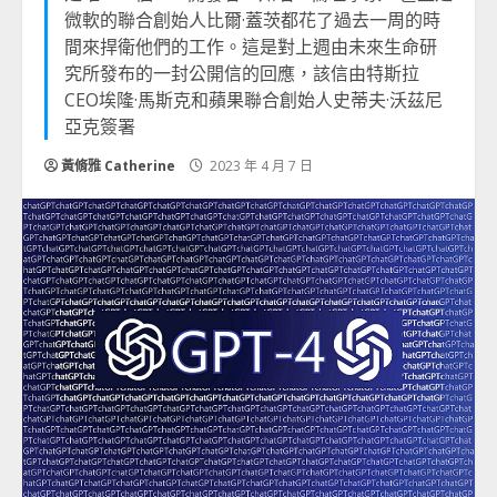
微軟的聯合創始人比爾·蓋茨都花了過去一周的時
間來捍衛他們的工作。這是對上週由未來生命研
究所發布的一封公開信的回應，該信由特斯拉
CEO埃隆·馬斯克和蘋果聯合創始人史蒂夫·沃茲尼
亞克簽署
黃脩雅 Catherine
2023 年 4 月 7 日