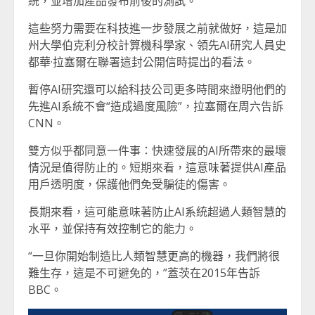
統，並增加產品發布前後的測試。
這些努力需要在科技進一步發展之前就做好，這是加
州大學伯克利分校計算機科學家、領先AI研究人員史
都華·拉塞爾在聯署這封公開信時提出的看法。
暫停AI研究還可以給科技公司更多時間來證明他們的
先進AI系統不會“造成過度風險”，拉塞爾在周六告訴
CNN。
雙方似乎都同意一件事：快速發展的AI所帶來的最壞
情況是值得防止的。短期來看，這意味著提供AI產品
用戶透明度，保護他們免受騙徒的傷害。
長期來看，這可能意味著防止AI系統超過人類智慧的
水平，並保持有效控制它的能力。
“一旦你開始制造比人類智慧更高的機器，我們將很
難生存，這是不可避免的，”蓋茨在2015年告訴
BBC。