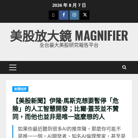
Skip
2026 年 8 月 7 日
to
下
Facebook
Instagram
Twitter
content
載
美股放大鏡 MAGNIFIER
美
股
全台最大美股研究報告平台
K
線
Primary
Menu
新聞短評
【美股新聞】伊隆·馬斯克想要暫停「危
險」的人工智慧開發；比爾·蓋茨並不贊
同，而他也並非是唯一這麼想的人
如果你最近聽到很多AI的推崇聲，那麼你可能不
是唯一一個。AI開發者、知名AI倫理學家，甚至是