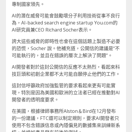
專制國家領先。
AI的潛在威脅可能會鼓勵壞分子利用技術從事不良行
為，AI-backed search engine startup You.com的
AI研究員兼CEO Richard Socher表示。
誇大這些威脅的即時性也會在這個話題上製造不必要
的恐慌，Socher 說。他補充道，公開信的建議是“不
可能執行的，並且在錯誤的層次上解決了問題”。
AI開發者對於這封公開信的反應不太熱烈，看起來科
技巨頭和初創企業都不太可能自願停止他們的工作。
這封信呼籲政府加強監管的要求看起來更有可能實
現，特別是因為美國和歐洲的立法者已經在推動對AI
開發者的透明度要求。
在美國，根據律師事務所Alston＆Bird在12月發布
的一份建議，FTC還可以制定規則，要求AI開發者只
使用不包含錯誤信息或內隱偏見的數據集來訓練新系