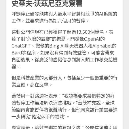
史蒂夫·沃茲尼亞克簽署
呼籲停止研發能夠與人類水平智慧相競爭的AI系統的
工作，並要求進行為期六個月的暫停。
這封公開信現在已經獲得了超過13,500個簽名，表
達了對“危險的競賽”的擔憂，開發像OpenAI的
ChatGPT、微軟的Bing AI聊天機器人和Alphabet的
Bard等程序，如果沒有得到有效監管，可能會帶來
負面後果，從廣泛的虛假信息到將人類工作移交給機
器。
但是科技產業的大部分人，包括至少一個最重要的行
業巨頭，都在反擊。
蓋茨周一對路透社表示：“我認為要求某個特定的群
體暫停工作無法解決這些挑戰。”蓋茨補充說，全球
範圍內實施暫停將很難執行，但他同意該行業需要進
一步研究“確定棘手的領域”。
專家表示，這就是辯論的有趣之處：公開信可能引用