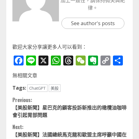
加上一致性，請保持微笑與紀
律。
See author's posts
歡迎大家分享讓更多人可以看到：
Facebook
Line
X
WhatsApp
Threads
WeChat
Evernot
Copy
分
Link
享
無相關文章
Tags:
ChatGPT
美股
Continue
Previous:
【美股新聞】星巴克的顧客投訴新推出的橄欖油咖啡
Reading
會引起胃部問題
Next:
【美股新聞】法國總統馬克龍和歐盟主席呼籲中國在