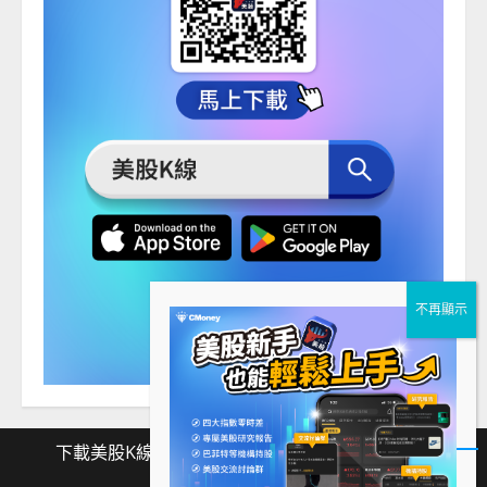
下載美股K線
Facebook
Instagram
Twitter