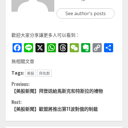
See author's posts
歡迎大家分享讓更多人可以看到：
Facebook
Line
X
WhatsApp
Threads
WeChat
Evernot
Copy
分
Link
享
無相關文章
Tags:
美股
貝佐斯
Continue
Previous:
【美股新聞】拜登送給馬斯克和特斯拉的禮物
Reading
Next:
【美股新聞】歐盟將推出第11波對俄的制裁