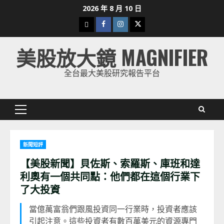
Skip
2026 年 8 月 10 日
to
下
Facebook
Instagram
Twitter
content
載
美股放大鏡 MAGNIFIER
美
股
全台最大美股研究報告平台
K
線
Primary
Menu
新聞短評
【美股新聞】貝佐斯、索羅斯、庫班和達
利奧有一個共同點：他們都在這個行業下
了大投資
當億萬富翁們跟風投資同一行業時，投資者應該
引起注意。這些投資者有數百萬美元的資源專門