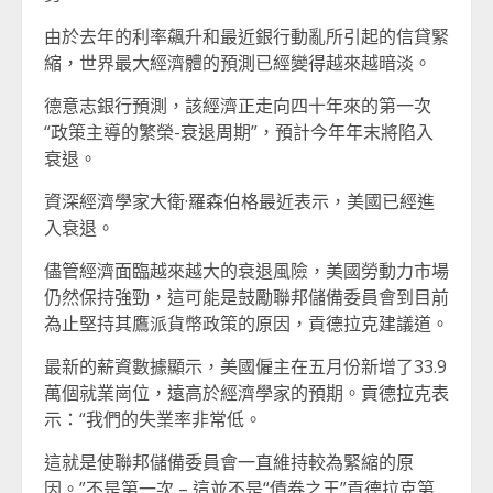
由於去年的利率飆升和最近銀行動亂所引起的信貸緊
縮，世界最大經濟體的預測已經變得越來越暗淡。
德意志銀行預測，該經濟正走向四十年來的第一次
“政策主導的繁榮-衰退周期”，預計今年年末將陷入
衰退。
資深經濟學家大衛·羅森伯格最近表示，美國已經進
入衰退。
儘管經濟面臨越來越大的衰退風險，美國勞動力市場
仍然保持強勁，這可能是鼓勵聯邦儲備委員會到目前
為止堅持其鷹派貨幣政策的原因，貢德拉克建議道。
最新的薪資數據顯示，美國僱主在五月份新增了33.9
萬個就業崗位，遠高於經濟學家的預期。貢德拉克表
示：“我們的失業率非常低。
這就是使聯邦儲備委員會一直維持較為緊縮的原
因。”不是第一次 – 這並不是“債券之王”貢德拉克第