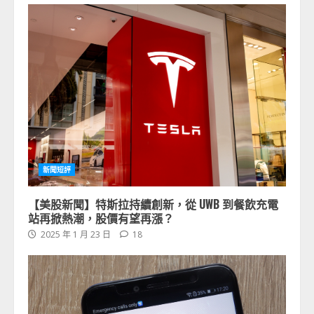
新聞短評
【美股新聞】特斯拉持續創新，從 UWB 到餐飲充電
站再掀熱潮，股價有望再漲？
2025 年 1 月 23 日
18