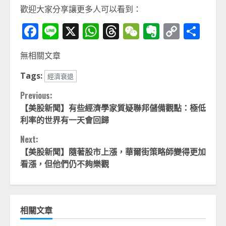
歡迎大家分享讓更多人可以看到：
Facebook
Line
X
WhatsApp
Threads
WeChat
Evernot
Copy
分
Link
享
無相關文章
Tags:
經濟衰退
Continue
Previous:
【美股新聞】有些經濟學家質疑聯邦儲備觀點：極低
Reading
利率的世界有一天會回歸
Next:
【美股新聞】隨著股市上漲，華爾街策略師變得更加
看漲，但他們仍不夠樂觀
相關文章