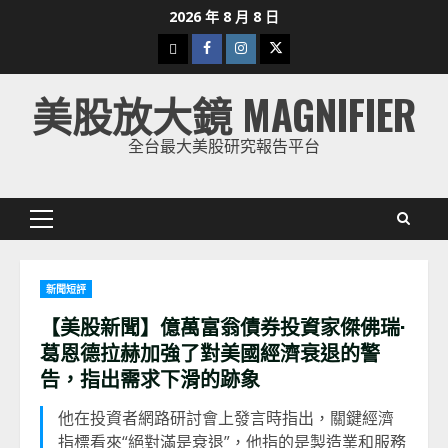
Skip
2026 年 8 月 8 日
to
下
Facebook
Instagram
Twitter
content
載
美股放大鏡 MAGNIFIER
美
股
全台最大美股研究報告平台
K
線
Primary
Menu
新聞短評
【美股新聞】億萬富翁債券投資家傑佛瑞·
葛恩德拉赫加強了對美國經濟衰退的警
告，指出需求下滑的跡象
他在投資者網路研討會上發言時指出，關鍵經濟
指標看來“絕對滿是衰退”，他指的是製造業和服務