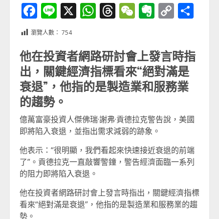
Facebook
Line
X
WhatsApp
Threads
WeChat
Evernot
Copy
分
Link
享
瀏覽人數：
754
他在投資者網路研討會上發言時指
出，關鍵經濟指標看來“絕對滿是
衰退”，他指的是製造業和服務業
的趨勢。
億萬富豪投資人傑佛瑞·謝弗·貢德拉克警告說，美國
即將陷入衰退，並指出需求減弱的跡象。
他表示：“很明顯，我們看起來快速接近衰退的前端
了”。貢德拉克一直敲響警鐘，警告經濟面臨一系列
的阻力即將陷入衰退。
他在投資者網路研討會上發言時指出，關鍵經濟指標
看來“絕對滿是衰退”，他指的是製造業和服務業的趨
勢。