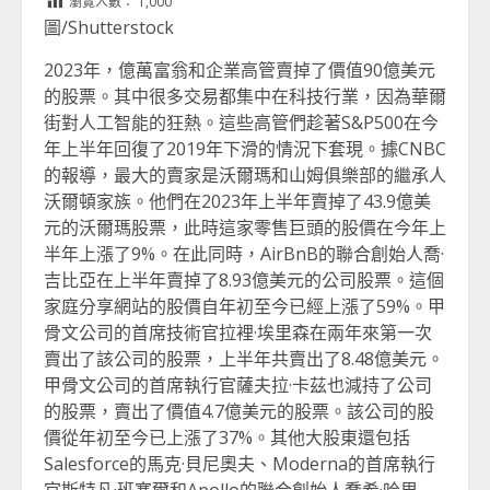
瀏覽人數：
1,000
圖/Shutterstock
2023年，億萬富翁和企業高管賣掉了價值90億美元
的股票。其中很多交易都集中在科技行業，因為華爾
街對人工智能的狂熱。這些高管們趁著S&P500在今
年上半年回復了2019年下滑的情況下套現。據CNBC
的報導，最大的賣家是沃爾瑪和山姆俱樂部的繼承人
沃爾頓家族。他們在2023年上半年賣掉了43.9億美
元的沃爾瑪股票，此時這家零售巨頭的股價在今年上
半年上漲了9%。在此同時，AirBnB的聯合創始人喬·
吉比亞在上半年賣掉了8.93億美元的公司股票。這個
家庭分享網站的股價自年初至今已經上漲了59%。甲
骨文公司的首席技術官拉裡·埃里森在兩年來第一次
賣出了該公司的股票，上半年共賣出了8.48億美元。
甲骨文公司的首席執行官薩夫拉·卡茲也減持了公司
的股票，賣出了價值4.7億美元的股票。該公司的股
價從年初至今已上漲了37%。其他大股東還包括
Salesforce的馬克·貝尼奧夫、Moderna的首席執行
官斯特凡·班塞爾和Apollo的聯合創始人喬希·哈里