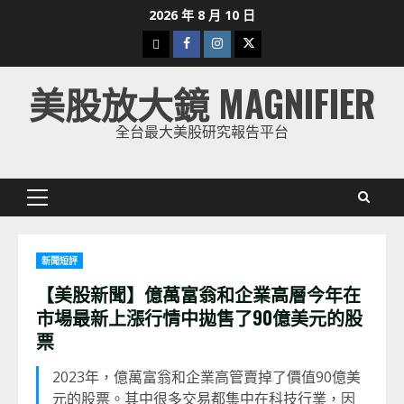
Skip
2026 年 8 月 10 日
to
下
Facebook
Instagram
Twitter
content
載
美股放大鏡 MAGNIFIER
美
股
全台最大美股研究報告平台
K
線
Primary
Menu
新聞短評
【美股新聞】億萬富翁和企業高層今年在
市場最新上漲行情中拋售了90億美元的股
票
2023年，億萬富翁和企業高管賣掉了價值90億美
元的股票。其中很多交易都集中在科技行業，因