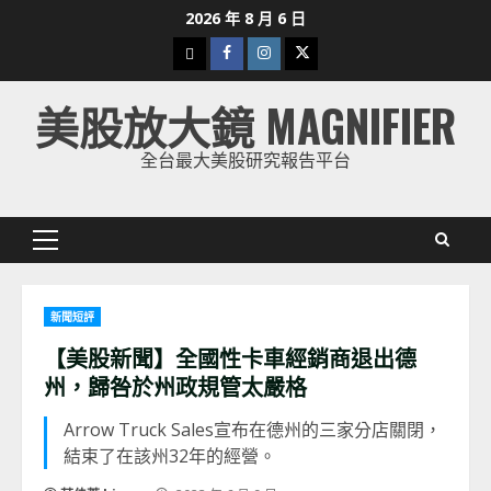
Skip
2026 年 8 月 6 日
to
下
Facebook
Instagram
Twitter
content
載
美股放大鏡 MAGNIFIER
美
股
全台最大美股研究報告平台
K
線
Primary
Menu
新聞短評
【美股新聞】全國性卡車經銷商退出德
州，歸咎於州政規管太嚴格
Arrow Truck Sales宣布在德州的三家分店關閉，
結束了在該州32年的經營。