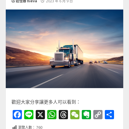
莊佳蓉 hieva
2023 年 6 月 9 日
歡迎大家分享讓更多人可以看到：
Facebook
Line
X
WhatsApp
Threads
WeChat
Evernot
Copy
分
Link
享
瀏覽人數：
760