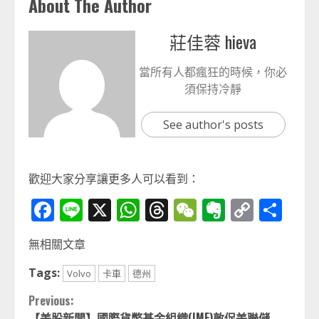
About The Author
莊佳蓉 hieva
當所有人都瘋狂的時候，你必
須保持冷靜
See author's posts
歡迎大家分享讓更多人可以看到：
Facebook
Line
X
WhatsApp
Threads
WeChat
Evernot
Copy
分
Link
享
無相關文章
Tags:
Volvo
卡車
德州
Continue
Previous:
【美股新聞】國際貨幣基金組織(IMF)敦促美聯儲