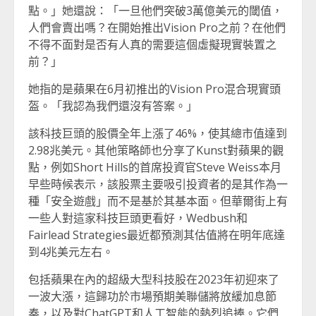
點。」她還說：「一旦他們突破3萬億美元的閾值，
人們會賣出嗎？在開始推出Vision Pro之前？在他們
不得不面對是否有人真的需要這個虛擬現實裝置之
前？」
她指的是蘋果在6月初推出的Vision Pro混合現實頭
盔。「我認為我們還沒有答案。」
該科技巨頭的股價全年上漲了46%，使其總市值達到
2.98兆美元。其他策略師也分享了Kunst對蘋果的觀
點，例如Short Hills的首席投資官Steve Weiss本月
早些時候表示，該股票主要吸引投資者的是其作為一
種「安全遊戲」而不是基於其基本面。但華爾街上有
一些人對這家科技巨頭更看好，Wedbush和
Fairlead Strategies最近都預測其估值將在明年底達
到4兆美元左右。
包括蘋果在內的超級大型科技股在2023年初迎來了
一波大漲，這歸功於市場預期美聯儲將放緩加息節
奏，以及對ChatGPT和人工智能的熱烈追捧。它們