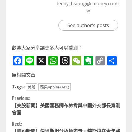
teddy_hsiung@cmoney.com.t
w
See author's posts
歡迎大家分享讓更多人可以看到：
Facebook
Line
X
WhatsApp
Threads
WeChat
Evernot
Copy
分
Link
享
無相關文章
Tags:
美股
蘋果Apple(AAPL)
Continue
Previous:
【美股新聞】美國國務卿布林肯與中國外交部長秦剛
Reading
會面
Next:
【美股新聞】伯恩斯坦分析師表示，特斯拉在今年將