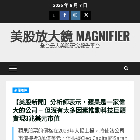
Skip
2026 年 8 月 7 日
to
下
Facebook
Instagram
Twitter
content
載
美股放大鏡 MAGNIFIER
美
股
全台最大美股研究報告平台
K
線
Primary
Menu
新聞短評
【美股新聞】分析師表示，蘋果是一家偉
大的公司 – 但沒有太多因素推動科技巨頭
實現3兆美元市值
蘋果股票的價格在2023年大幅上揚，將使該公司
市值接近3萬億美元。但根據Cleo Capital的Sarah