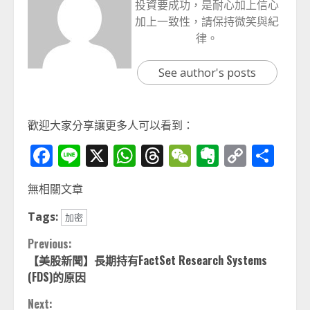
投資要成功，是耐心加上信心
加上一致性，請保持微笑與紀
律。
See author's posts
歡迎大家分享讓更多人可以看到：
Facebook
Line
X
WhatsApp
Threads
WeChat
Evernot
Copy
分
Link
享
無相關文章
Tags:
加密
Continue
Previous:
【美股新聞】長期持有FactSet Research Systems
Reading
(FDS)的原因
Next: