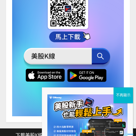
下載美股K線
Facebook
Instagram
Twitter