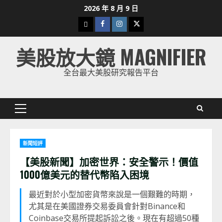
Skip
2026 年 8 月 9 日
to
下
Facebook
Instagram
Twitter
content
載
美股放大鏡 MAGNIFIER
美
股
全台最大美股研究報告平台
K
線
Primary
Menu
新聞短評
【美股新聞】加密世界：安全警示！價值
1000億美元的替代幣陷入困境
最近對於小型加密貨幣來說是一個艱難的時期，
尤其是在美國證券交易委員會針對Binance和
Coinbase交易所提起訴訟之後。現在有超過50種