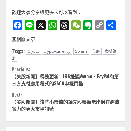
歡迎大家分享讓更多人可以看到：
Facebook
Line
X
WhatsApp
Threads
WeChat
Evernot
Copy
分
Link
享
無相關文章
Tags:
Crypto
cryptocurrency
Solana
美股
虛擬貨
幣
Continue
Previous:
【美股新聞】稅務更新：IRS推遲Venmo、PayPal和第
Reading
三方支付應用程式的$600申報門檻
Next:
【美股新聞】這些小市值的領先股票顯示出潛在經濟
實力的更大市場訊號