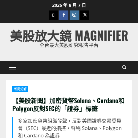
Skip
2026 年 8 月 7 日
to
下
Facebook
Instagram
Twitter
content
載
美股放大鏡 MAGNIFIER
美
股
全台最大美股研究報告平台
K
線
Primary
Menu
新聞短評
【美股新聞】加密貨幣Solana、Cardano和
Polygon反對SEC的「證券」標籤
多家加密貨幣組織發聲，反對美國證券交易委員
會（SEC）最近的指控，聲稱 Solana、Polygon
和 Cardano 為證券