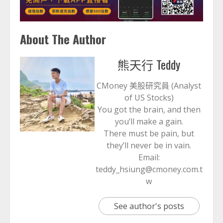
About The Author
熊天行 Teddy
CMoney 美股研究員 (Analyst
of US Stocks)
You got the brain, and then
you’ll make a gain.
There must be pain, but
they’ll never be in vain.
Email:
teddy_hsiung@cmoney.com.t
w
See author's posts