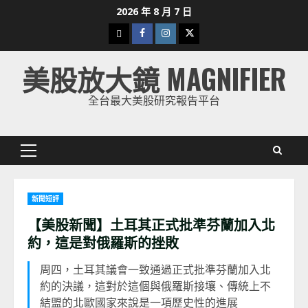
Skip
2026 年 8 月 7 日
to
下
Facebook
Instagram
Twitter
content
載
美股放大鏡 MAGNIFIER
美
股
全台最大美股研究報告平台
K
線
Primary
Menu
新聞短評
【美股新聞】土耳其正式批準芬蘭加入北
約，這是對俄羅斯的挫敗
周四，土耳其議會一致通過正式批準芬蘭加入北
約的決議，這對於這個與俄羅斯接壤、傳統上不
結盟的北歐國家來說是一項歷史性的進展