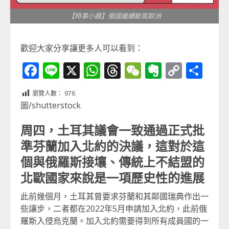
【時事小趣】俄國繼續斷氣歐洲
歡迎大家分享讓更多人可以看到：
Facebook
Line
X
WhatsApp
Threads
WeChat
Evernot
Copy
分
Link
享
瀏覽人數：
976
圖/shutterstock
周四，土耳其議會一致通過正式批
準芬蘭加入北約的決議，這對於這
個與俄羅斯接壤、傳統上不結盟的
北歐國家來說是一項歷史性的進展
此前幾個月，土耳其曾要求芬蘭和其鄰國瑞典作出一
些讓步，二者都在2022年5月申請加入北約，此前俄
羅斯入侵烏克蘭。加入北約需要得到所有成員國的一