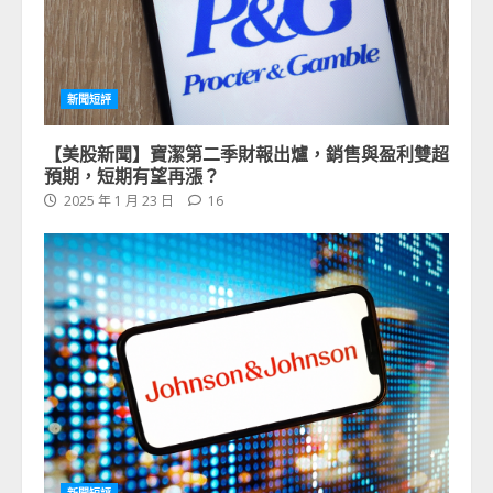
新聞短評
【美股新聞】寶潔第二季財報出爐，銷售與盈利雙超
預期，短期有望再漲？
2025 年 1 月 23 日
16