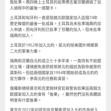
致批準。周四晚上土耳其的投票標志著芬蘭通過了加
入過程中的最後一道關卡。
土耳其和匈牙利一直是阻撓北歐國家加入這個74年
歷史聯盟的最後一批成員。土耳其尚未批準瑞典的加
入申請，而匈牙利則已批準了芬蘭的加入，但未批準
瑞典的加入。
土耳其於1952年加入北約，是北約除美國外規模第
二大的軍事力量。
瑞典和芬蘭自北約成立七十多年來，一直持有不結盟
的立場，謹慎避免激怒經常將北約描述為致命威脅的
莫斯科。但這兩個國家自1994年開始就成為北約的
官方夥伴，參與北約任務和演習。
俄羅斯總統普京和克里姆林宮官員警告如果這兩個北
歐國家加入北約會有「後果」，雖然他們沒有具體說
明會有什麼後果。
普京在2022年初提到烏克蘭希望加入北約作為他入