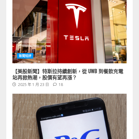
新聞短評
【美股新聞】特斯拉持續創新，從 UWB 到餐飲充電
站再掀熱潮，股價有望再漲？
2025 年 1 月 23 日
18