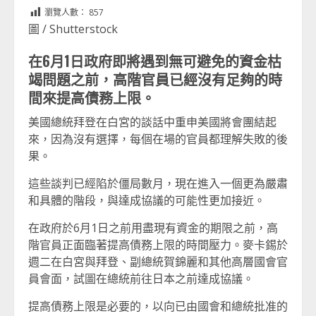
Link
享
瀏覽人數：
857
圖 / Shutterstock
在6月1日政府即將遇到無可避免的資金枯
竭問題之前，高階官員已經沒有足夠的時
間來提高債務上限。
美國總統拜登在白宮的談話中重申美國將會團結起
來，因為沒有選擇，每個在場的官員都理解失敗的後
果。
這些談判已經陷於僵局數月，現在進入一個更為嚴肅
和具體的階段，與達成協議的可能性更加接近。
在政府於6月1日之前用盡現有資金的期限之前，高
階官員正面臨著提高債務上限的時間壓力。麥卡錫於
週二在白宮與拜登、副總統賀錦麗和其他高層國會官
員會面，試圖在總統前往日本之前達成協議。
提高債務上限是必要的，以向已由國會和總統批准的