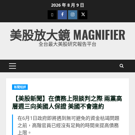
Skip
2026 年 8 月 9 日
to
下
Facebook
Instagram
Twitter
content
載
美股放大鏡 MAGNIFIER
美
股
全台最大美股研究報告平台
K
線
Primary
Menu
新聞短評
【美股新聞】在債務上限談判之際 兩黨高
層週三向美國人保證 美國不會違約
在6月1日政府即將遇到無可避免的資金枯竭問題
之前，高階官員已經沒有足夠的時間來提高債務
上限。