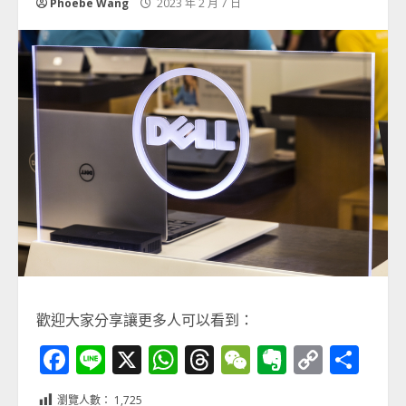
Phoebe Wang
2023 年 2 月 7 日
歡迎大家分享讓更多人可以看到：
Facebook
Line
X
WhatsApp
Threads
WeChat
Evernot
Copy
分
Link
享
瀏覽人數：
1,725