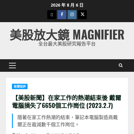
Skip
2026 年 8 月 6 日
to
下
Facebook
Instagram
Twitter
content
載
美股放大鏡 MAGNIFIER
美
股
全台最大美股研究報告平台
K
線
Primary
Menu
新聞短評
【美股新聞】在家工作的熱潮結束後 戴爾
電腦損失了6650個工作崗位 (2023.2.7)
隨著在家工作熱潮的結束，筆記本電腦製造商戴
爾正在裁減數千個工作崗位。