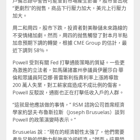
戶備忘錄中警告可能會對市場產生影響，股市會出現
“更劇烈”的抛售，商品下行壓力加大，美元上行壓力
加大。
周二和周四，股市下跌，投資者對美聯儲未來路線的
不安情緒加劇。然而，周四的抛售觸發了對本月半點
加息預期下調的轉變，根據 CME Group 的估計，最
近下調到 58％。
Powell 受到有關 Fed 打擊通膨策略的質疑。一些更
為激進的立法者，如馬薩諸塞州參議員伊麗莎白·華
倫和眾議員阿亞娜·普雷斯利指責利率上漲將導致
200 萬人失業，對工薪家庭造成不成比例的傷害。
Powell 反駁說，通膨也正在打擊低收入戶的人群。
“這就是他應該做的事情，” RSM 諮詢公司首席經濟
學家約瑟夫·布魯斯拉斯（Joseph Brusuelas）談到
Powell 的政策演變時表示。“
Brusuelas 說：“現在的經濟韌性太強了，他們需要
產生足夠的勞動力鬆弛來冷卻經濟。”然而，這周勞