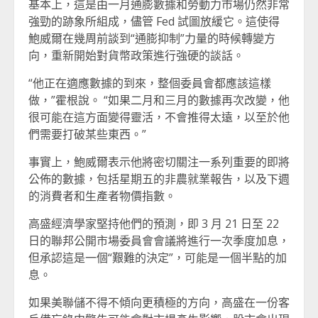
基本上，這是由一月通膨數據和勞動力市場仍然非常
強勁的跡象所組成，儘管 Fed 試圖放緩它。這使得
鮑威爾在幾周前談到“通膨抑制”力量的時候轉變方
向，重新開始對貨幣政策進行強硬的談話。
“他正在適應數據的到來，整個委員會都應該這樣
做，”霍根說。 “如果二月和三月的數據再次改變，他
很可能在這方面變得靈活，不會推得太遠，以至於他
們需要打破某些東西。”
事實上，鮑威爾表示他將密切關注一系列重要的即將
公佈的數據，包括星期五的非農就業報告，以及下週
的消費者和生產者物價指數。
高盛經濟學家堅持他們的預測，即 3 月 21 日至 22
日的聯邦公開市場委員會會議將進行一次季度加息，
但承認這是一個“艱難的決定”，可能是一個半點的加
息。
如果美聯儲不得不傾向更積極的方向，高盛在一份客