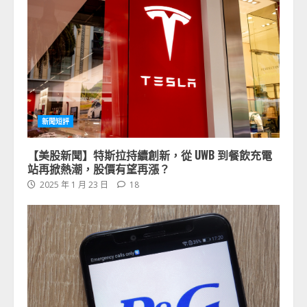
新聞短評
【美股新聞】特斯拉持續創新，從 UWB 到餐飲充電
站再掀熱潮，股價有望再漲？
2025 年 1 月 23 日
18