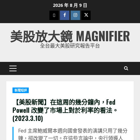
Skip
2026 年 8 月 9 日
to
下
Facebook
Instagram
Twitter
content
載
美股放大鏡 MAGNIFIER
美
股
全台最大美股研究報告平台
K
線
Primary
Menu
新聞短評
【美股新聞】在這周的幾分鐘內，Fed
Powell 改變了市場上對於利率的看法。
(2023.3.10)
Fed 主席鮑威爾本週向國會發表的演講只用了幾分
鐘，卻改變了一切。在這些言論中，央行領導人