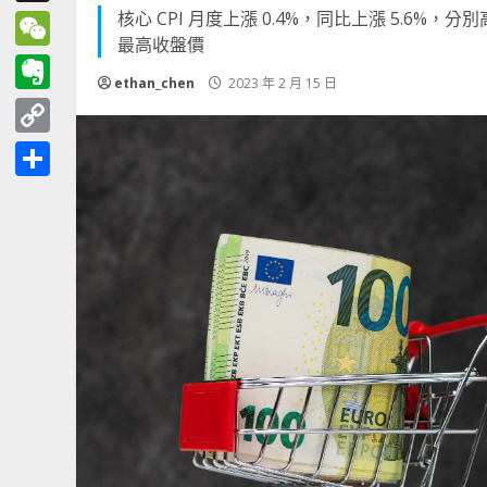
核心 CPI 月度上漲 0.4%，同比上漲 5.6%，分別
Threads
最高收盤價
WeChat
ethan_chen
2023 年 2 月 15 日
Evernote
Copy
Link
分
享