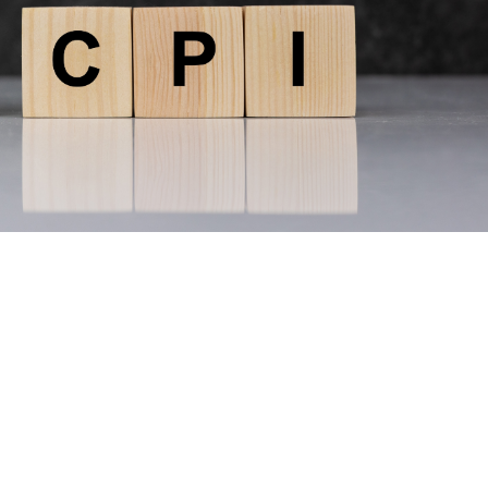
note
py
分
nk
享