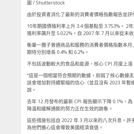
圖 / Shutterstock
由於投資者消化了最新的消費者價格指數報告並評
10年期國債殖利率上升 3.4 個基點至 3.753%。 2
殖利率飆升至 5.022%，自 2007 年 7 月以來
衡量一攬子普通商品和服務的消費者價格指數本月上漲 
期待分別增長 0.4% 和 6.2%。
不包括波動較大的食品和能源，核心 CPI 月度上漲 0.4
“這是一個相當符合預期的數據，削弱了核心數據走
該會增加對持續緊縮的信心（並且沒有 2023 年暫緩降息的
說。
去年 12 月發布的最新 CPI 報告顯示下降 0.1
降溫和緩解通膨的努力正在生效的跡象。
這些措施包括自 2022 年 3 月以來的八次升
為他們擔心這會導致美國經濟衰退。