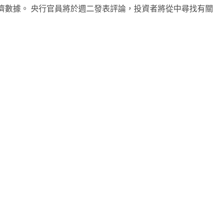
濟數據。 央行官員將於週二發表評論，投資者將從中尋找有關
note
py
分
nk
享