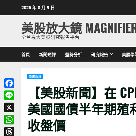
Skip
2026 年 8 月 9 日
to
content
美股放大鏡 MAGNIFIE
全台最大美股研究報告平台
首頁
新聞短評
盤勢分析
研究報告
美股學
新聞短評
【美股新聞】在 CPI
Facebook
美國國債半年期殖利率
Line
X
收盤價
WhatsApp