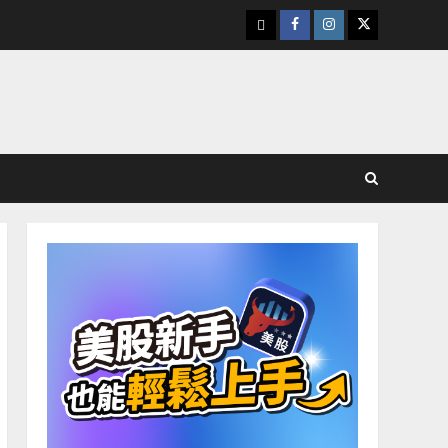
下
Facebook
Instagram
Twitter
載
美
股
K
線