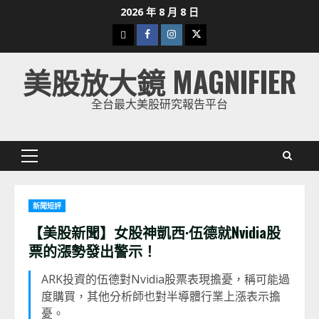
Skip
2026 年 8 月 8 日
to
下
Facebook
Instagram
Twitter
content
載
美股放大鏡 MAGNIFIER
美
股
全台最大美股研究報告平台
K
線
Primary
Menu
新聞短評
【美股新聞】女股神凱西·伍德就Nvidia股
票的漲勢發出警示！
ARK投資的伍德對Nvidia股票表現擔憂，稱可能過
度購買，其他分析師也對半導體行業上漲表示擔
憂。