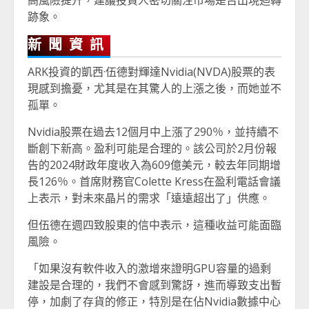
高風險提升，建議投資人密切關注市場是否出現迴轉
跡象。
新聞資訊
ARK投資的凱西·伍德對輝達Nvidia(NVDA)股票的表
現感到擔憂，尤其是在其驚人的上漲之後，而她並不
孤單。
Nvidia股票在過去12個月中上漲了290％，並持續不
斷創下新高。盈利可能是合理的。該公司於2月份報
告的2024財政年度收入為609億美元，較去年同期增
長126％。首席財務官Colette Kress在盈利電話會議
上表示，對未來晶片的需求「遠遠超出了」供應。
但伍德在週四致股東的信中表示，這種收益可能面臨
風險。
「如果沒有軟件收入的激增來證明GPU容量的過剩
建設是合理的，我們不會感到驚訝，進而導致支出暫
停，加劇了存貨的修正，特別是在佔Nvidia數據中心