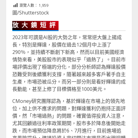
Link
享
瀏覽人數：
1,959
圖/Shutterstock
放大鏡短評
2023年可謂是AI股的大勢之年，常常逆大盤上揚成
長，特別是輝達，股價在過去12個月中上漲了
290％，並持續不斷創下新高，然而以目前美國經濟
情勢來看，美股股市的表現似乎「過熱了」。目前市
場評價出現了極端的分化，部分分析師認為輝達股價
恐難受到後續獲利支撐，隨著越來越多客戶著手自主
生產，市場恐被瓜分。而另一部分則是看好輝達的成
長動能，甚至上修了目標價格至1000美元。
CMoney研究團隊認為，基於輝達在市場上的領先地
位，加上供不應求的問題，對輝達獲利仍抱持正面評
價，然「市場過熱」的問題，確實值得投資人注意，
尤其回顧過往利率政策期間，股市多於降息後開始走
跌，而市場預估降息將於6、7月進行，目前進場追