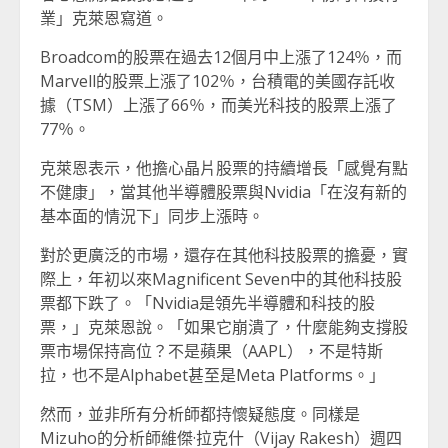
業」克萊恩寫道。
Broadcom的股票在過去12個月中上漲了124％，而
Marvell的股票上漲了102％，台積電的美國存託收
據（TSM）上漲了66％，而美光科技的股票上漲了
77％。
克萊恩表示，他擔心晶片股票的持續增長「感覺有點
不健康」，當其他半導體股票與Nvidia「在沒有新的
基本面的情況下」同步上漲時。
對於更廣泛的市場，還存在其他科技股票的擔憂，實
際上，年初以來Magnificent Seven中的其他科技股
票都下跌了。「Nvidia是領先半導體和科技的股
票，」克萊恩說。「如果它崩潰了，什麼能夠支撐股
票市場保持高位？不是蘋果（AAPL），不是特斯
拉，也不是Alphabet甚至是Meta Platforms。」
然而，並非所有分析師都持懷疑態度。同樣是
Mizuho的分析師維傑·拉克什（Vijay Rakesh）週四