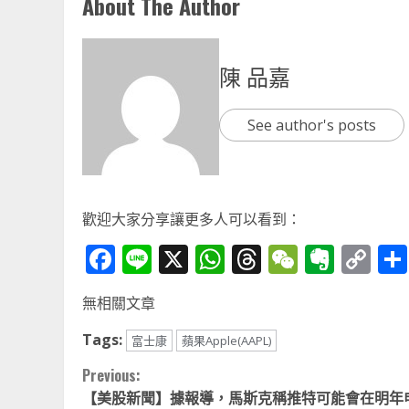
About The Author
陳 品嘉
See author's posts
歡迎大家分享讓更多人可以看到：
Facebook
Line
X
WhatsApp
Threads
WeChat
Ever
Co
Li
無相關文章
Tags:
富士康
蘋果Apple(AAPL)
Continue
Previous:
【美股新聞】據報導，馬斯克稱推特可能會在明年