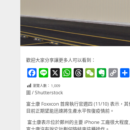
歡迎大家分享讓更多人可以看到：
Facebook
Line
X
WhatsApp
Threads
WeChat
Ever
Co
Li
瀏覽人數：
1,009
圖 / Shutterstock
富士康 Foxxcon 首席執行官週四 (11/10) 
目前正期望能迅速將生產水平恢復疫情前。
富士康表示位於鄭州的主要 iPhone 工廠很大
富士康沒有說它計劃何時結束這種操作。