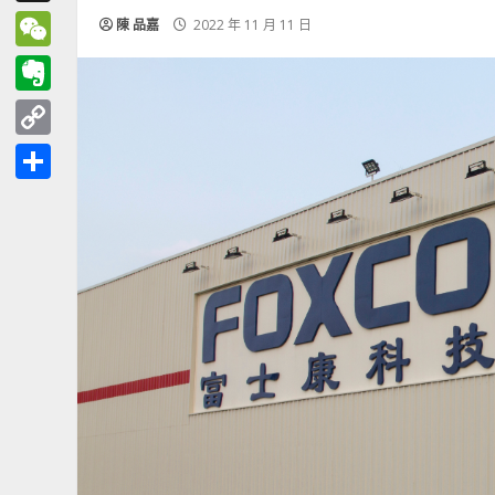
Threads
陳 品嘉
2022 年 11 月 11 日
WeChat
Evernote
Copy
Link
分
享