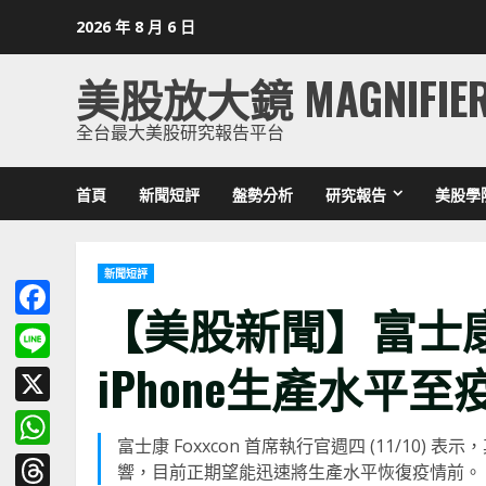
Skip
2026 年 8 月 6 日
to
content
美股放大鏡 MAGNIFIE
全台最大美股研究報告平台
首頁
新聞短評
盤勢分析
研究報告
美股學
新聞短評
【美股新聞】富士
Facebook
iPhone生產水平至疫情
Line
X
富士康 Foxxcon 首席執行官週四 (11/10)
WhatsApp
響，目前正期望能迅速將生產水平恢復疫情前。