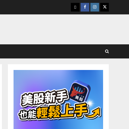
下
Facebook
Instagram
Twitter
載
美
股
K
線