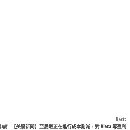
note
py
分
nk
享
Next:
申請
【美股新聞】亞馬遜正在進行成本削減，對 Alexa 等盈利