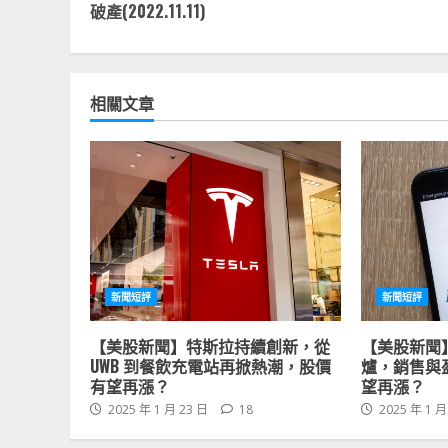
Reading
破產(2022.11.11)
相關文章
新聞短評
新聞短評
【美股新聞】特斯拉持續創新，從
【美股新聞
UWB 到餐飲充電站再掀熱潮，股價
爐，銷售與
有望再漲？
望再漲？
2025 年 1 月 23 日
18
2025 年 1 月